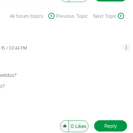
All forum topics
Previous Topic
Next Topic
-15
02:44 PM
petidos?
lo?
Reply
0
Likes