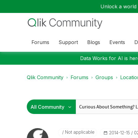
Unlock a world o
Forums
Support
Blogs
Events
D
Data Works for AI is here
Qlik Community
Forums
Groups
Locati
Not applicable
‎2014-12-15
0