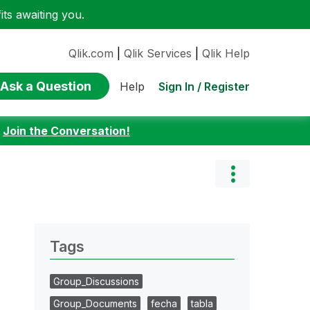
ts awaiting you.
Qlik.com
|
Qlik Services
|
Qlik Help
Ask a Question
Sign In / Register
Help
:
Join the Conversation!
Tags
Group_Discussions
Group_Documents
fecha
tabla