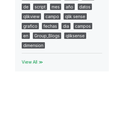
de
script
mes
año
datos
qlikview
campo
qlik sense
grafico
fechas
dia
campos
en
Group_Blogs
qliksense
dimension
View All ≫