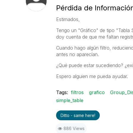
Pérdida de Informació
Estimados,
Tengo un "Gráfico" de tipo "Tabla S
doy cuenta de que me faltan registr
Cuando hago algún filtro, reduciend
antes no aparecían.
¿Qué puede estar sucediendo? ¿exis
Espero alguien me pueda ayudar.
Tags:
filtros
grafico
Group_Di
simple_table
Ditto - same here!
886 Views