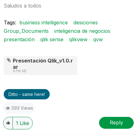
Saludos a todos
Tags:
business intelligence
desiciones
Group_Documents
inteligencia de negocios
presentación
qlik sense
qlikview
qvw
Presentación Qlik_v1.0.r
ar
8716 KB
Ditto - same here!
593 Views
Reply
1
Like