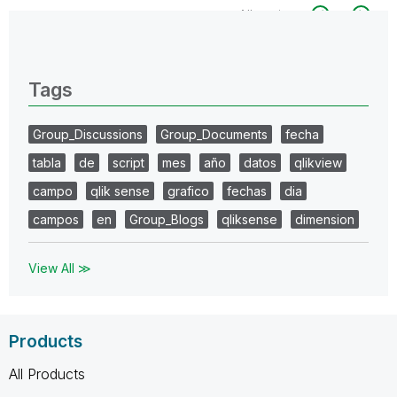
All topics
0 Replies
Tags
Group_Discussions
Group_Documents
fecha
tabla
de
script
mes
año
datos
qlikview
campo
qlik sense
grafico
fechas
dia
campos
en
Group_Blogs
qliksense
dimension
View All ≫
Products
All Products