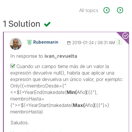
All topics
1 Solution
Rubenmarin
‎2019-01-24
06:31 AM
In response to
ivan_revuelta
Cuando un campo tiene más de un valor la
expresión devuelve null(), habría que aplicar una
expresión que devuelva un único valor, por ejemplo:
Only({<miembroDesde={"
<=$(=YearEnd(makedate(
Min(
Año
)
)))"},
miembroHasta=
{">=$(=YearStart(makedate(
Max(
Año
)
)))"}>}
miembroHasta)
Saludos.