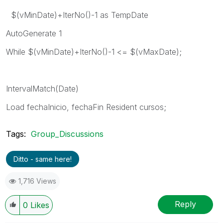
$(vMinDate)+IterNo()-1 as TempDate
AutoGenerate 1
While $(vMinDate)+IterNo()-1 <= $(vMaxDate);
IntervalMatch(Date)
Load fechaInicio, fechaFin Resident cursos;
Tags:
Group_Discussions
Ditto - same here!
1,716 Views
Reply
0
Likes