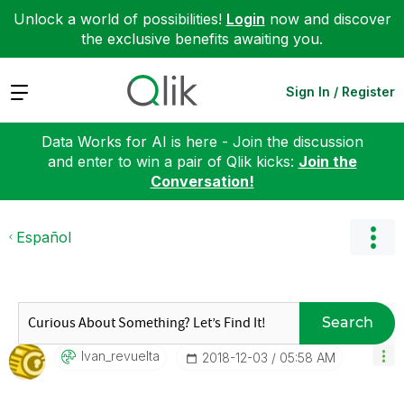
Unlock a world of possibilities!
Login
now and discover
the exclusive benefits awaiting you.
Expand
Sign In / Register
Data Works for AI is here - Join the discussion
and enter to win a pair of Qlik kicks:
Join the
Conversation!
Español
Search
Ivan_revuelta
‎2018-12-03
05:58 AM