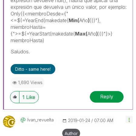
expresión devuelve null(), habría que aplicar una
expresión que devuelva un único valor, por ejemplo:
Only({<miembroDesde={"
<=$(=YearEnd(makedate(
Min(
Año
)
)))"},
miembroHasta=
{">=$(=YearStart(makedate(
Max(
Año
)
)))"}>}
miembroHasta)
Saludos.
Ditto - same here!
1,690 Views
Reply
1
Like
Ivan_revuelta
‎2019-01-24
07:00 AM
Author