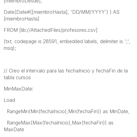
[miembroDesde],
Date(Date#([miembroHasta], 'DD/MM/YYYY') ) AS
[miembroHasta]
FROM [lib://AttachedFiles/profesores.csv]
(txt, codepage is 28591, embedded labels, delimiter is ';',
msq);
// Creo el intervalo para las fechaInicio y fechaFin de la
tabla cursos
MinMaxDate:
Load
RangeMin(Min(fechaInicio),Min(fechaFin)) as MinDate,
RangeMax(Max(fechaInicio),Max(fechaFin)) as
MaxDate