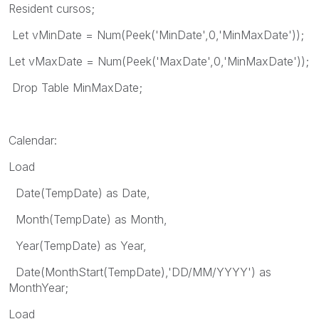
Resident cursos;
Let vMinDate = Num(Peek('MinDate',0,'MinMaxDate'));
Let vMaxDate = Num(Peek('MaxDate',0,'MinMaxDate'));
Drop Table MinMaxDate;
Calendar:
Load
Date(TempDate) as Date,
Month(TempDate) as Month,
Year(TempDate) as Year,
Date(MonthStart(TempDate),'DD/MM/YYYY') as
MonthYear;
Load