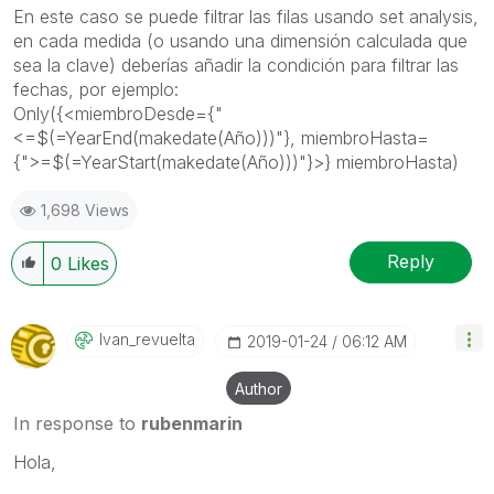
En este caso se puede filtrar las filas usando set analysis,
en cada medida (o usando una dimensión calculada que
sea la clave) deberías añadir la condición para filtrar las
fechas, por ejemplo:
Only({<miembroDesde={"
<=$(=YearEnd(makedate(Año)))"}, miembroHasta=
{">=$(=YearStart(makedate(Año)))"}>} miembroHasta)
1,698 Views
Reply
0
Likes
Ivan_revuelta
‎2019-01-24
06:12 AM
Author
In response to
rubenmarin
Hola,