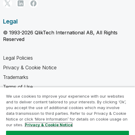
Legal
© 1993-2026 QlikTech International AB, All Rights
Reserved
Legal Policies
Privacy & Cookie Notice
Trademarks
Terms of Use
Legal Agreements
We use cookies to improve your experience with our websites
and to deliver content tailored to your interests. By clicking ‘Ok’,
Product Terms
you accept the use of additional cookies which may involve
data transmission to third parties. Refer to our Privacy & Cookie
Do not share my info
Notice or click ‘More Information’ for details on cookie usage on
our sites.
Privacy & Cookie Notice