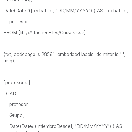
Date(Date#([fechaFin], 'DD/MM/YYYY') ) AS [fechaFin],
profesor
FROM [lib://AttachedFiles/Cursos.csv]
(txt, codepage is 28591, embedded labels, delimiter is ';',
msq);
[profesores]:
LOAD
profesor,
Grupo,
Date(Date#([miembroDesde], 'DD/MM/YYYY') ) AS