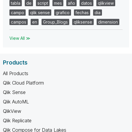
tabla
de
script
mes
año
datos
qlikview
campo
qlik sense
grafico
fechas
dia
campos
en
Group_Blogs
qliksense
dimension
View All ≫
Products
All Products
Qlik Cloud Platform
Qlik Sense
Qlik AutoML
QlikView
Qlik Replicate
Qlik Compose for Data Lakes