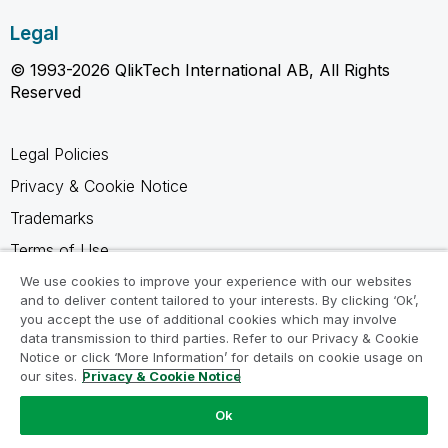
Legal
© 1993-2026 QlikTech International AB, All Rights
Reserved
Legal Policies
Privacy & Cookie Notice
Trademarks
Terms of Use
Legal Agreements
We use cookies to improve your experience with our websites
and to deliver content tailored to your interests. By clicking ‘Ok’,
Product Terms
you accept the use of additional cookies which may involve
data transmission to third parties. Refer to our Privacy & Cookie
Do not share my info
Notice or click ‘More Information’ for details on cookie usage on
our sites.
Privacy & Cookie Notice
Ok