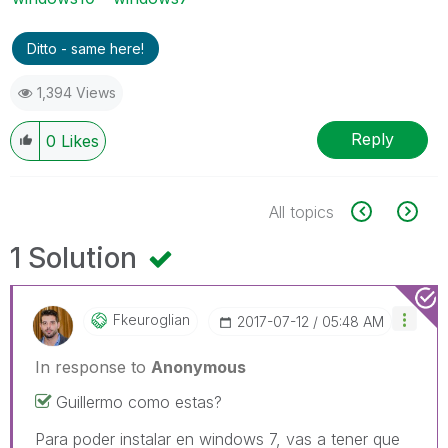
Ditto - same here!
1,394 Views
Reply
0
Likes
All topics
1 Solution
Fkeuroglian
‎2017-07-12
05:48 AM
In response to
Anonymous
Guillermo como estas?
Para poder instalar en windows 7, vas a tener que