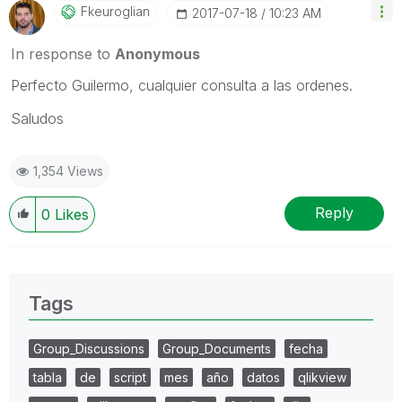
Fkeuroglian
‎2017-07-18
10:23 AM
In response to
Anonymous
Perfecto Guilermo, cualquier consulta a las ordenes.
Saludos
1,354 Views
Reply
0
Likes
Tags
Group_Discussions
Group_Documents
fecha
tabla
de
script
mes
año
datos
qlikview