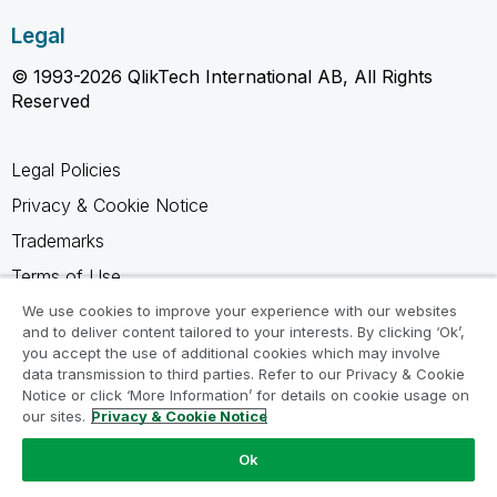
Legal
© 1993-2026 QlikTech International AB, All Rights
Reserved
Legal Policies
Privacy & Cookie Notice
Trademarks
Terms of Use
Legal Agreements
We use cookies to improve your experience with our websites
and to deliver content tailored to your interests. By clicking ‘Ok’,
Product Terms
you accept the use of additional cookies which may involve
data transmission to third parties. Refer to our Privacy & Cookie
Do not share my info
Notice or click ‘More Information’ for details on cookie usage on
our sites.
Privacy & Cookie Notice
Ok