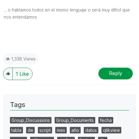
... o hablamos todos en el mismo lenguaje o será muy difícil que
nos entendamos
1,338 Views
Reply
1
Like
Tags
Group_Discussions
Group_Documents
fecha
tabla
de
script
mes
año
datos
qlikview