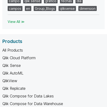
campo
qlik sense
grafico
fechas
dia
campos
en
Group_Blogs
qliksense
dimension
View All ≫
Products
All Products
Qlik Cloud Platform
Qlik Sense
Qlik AutoML
QlikView
Qlik Replicate
Qlik Compose for Data Lakes
Qlik Compose for Data Warehouse