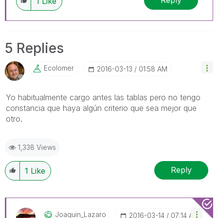
Reply
1
Like
5 Replies
Ecolomer
‎2016-03-13
01:58 AM
Yo habitualmente cargo antes las tablas pero no tengo
constancia que haya algún criterio que sea mejor que
otro.
1,338 Views
Reply
1
Like
Joaquin_Lazaro
‎2016-03-14
07:14 AM