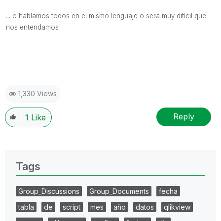
... o hablamos todos en el mismo lenguaje o será muy difícil que
nos entendamos
1,330 Views
Reply
1
Like
Tags
Group_Discussions
Group_Documents
fecha
tabla
de
script
mes
año
datos
qlikview