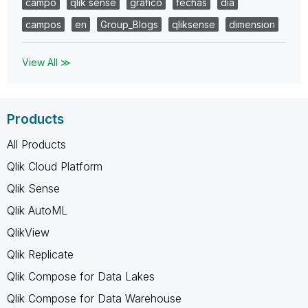
campo
qlik sense
grafico
fechas
dia
campos
en
Group_Blogs
qliksense
dimension
View All ≫
Products
All Products
Qlik Cloud Platform
Qlik Sense
Qlik AutoML
QlikView
Qlik Replicate
Qlik Compose for Data Lakes
Qlik Compose for Data Warehouse