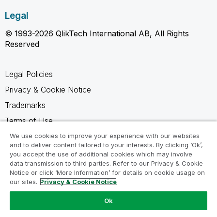
Legal
© 1993-2026 QlikTech International AB, All Rights
Reserved
Legal Policies
Privacy & Cookie Notice
Trademarks
Terms of Use
Legal Agreements
We use cookies to improve your experience with our websites
and to deliver content tailored to your interests. By clicking ‘Ok’,
Product Terms
you accept the use of additional cookies which may involve
data transmission to third parties. Refer to our Privacy & Cookie
Do not share my info
Notice or click ‘More Information’ for details on cookie usage on
our sites.
Privacy & Cookie Notice
Ok