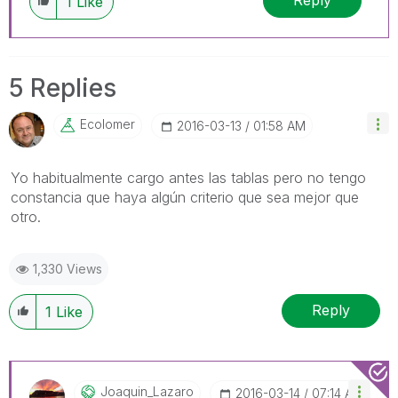
Reply
1
Like
5 Replies
Ecolomer
‎2016-03-13
01:58 AM
Yo habitualmente cargo antes las tablas pero no tengo
constancia que haya algún criterio que sea mejor que
otro.
1,330 Views
Reply
1
Like
Joaquin_Lazaro
‎2016-03-14
07:14 AM