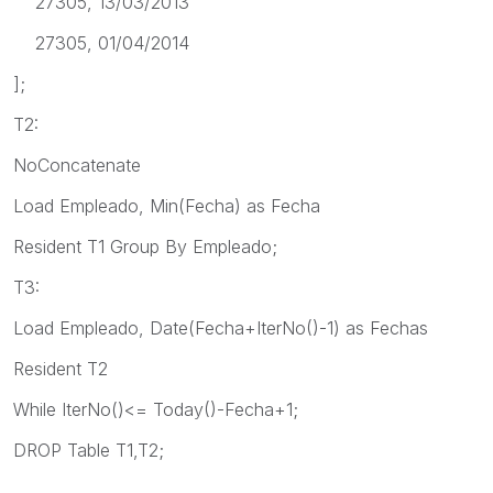
27305, 13/03/2013
27305, 01/04/2014
];
T2:
NoConcatenate
Load Empleado, Min(Fecha) as Fecha
Resident T1 Group By Empleado;
T3:
Load Empleado, Date(Fecha+IterNo()-1) as Fechas
Resident T2
While IterNo()<= Today()-Fecha+1;
DROP Table T1,T2;