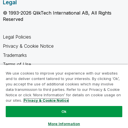
Legal
© 1993-2026 QlikTech International AB, All Rights
Reserved
Legal Policies
Privacy & Cookie Notice
Trademarks
Terms of Use
Legal Agreements
We use cookies to improve your experience with our websites
and to deliver content tailored to your interests. By clicking ‘Ok’,
Product Terms
you accept the use of additional cookies which may involve
data transmission to third parties. Refer to our Privacy & Cookie
Do not share my info
Notice or click ‘More Information’ for details on cookie usage on
our sites.
Privacy & Cookie Notice
Ok
Ask a Question
More Information