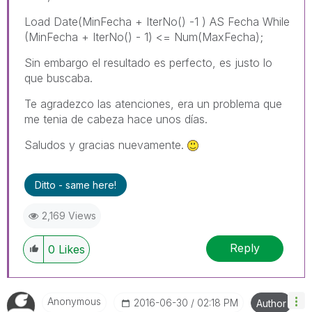
Load Date(MinFecha + IterNo() -1 ) AS Fecha While
(MinFecha + IterNo() - 1) <= Num(MaxFecha);
Sin embargo el resultado es perfecto, es justo lo
que buscaba.
Te agradezco las atenciones, era un problema que
me tenia de cabeza hace unos días.
Saludos y gracias nuevamente.
Ditto - same here!
2,169 Views
Reply
0
Likes
Anonymous
‎2016-06-30
02:18 PM
Author