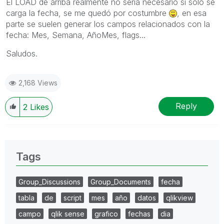
El LOAD de arriba realmente no sería necesario si solo se
carga la fecha, se me quedó por costumbre
, en esa
parte se suelen generar los campos relacionados con la
fecha: Mes, Semana, AñoMes, flags...
Saludos.
2,168 Views
Reply
2
Likes
Tags
Group_Discussions
Group_Documents
fecha
tabla
de
script
mes
año
datos
qlikview
campo
qlik sense
grafico
fechas
dia