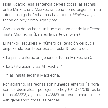
Hola Ricardo, esa sentencia genera todas las fechas
entre MinFecha y MaxFecha, tiene como origen la línea
inferior: carga la fecha más baja como
MinFecha
y la
fecha de hoy como
MaxFecha.
Con esos datos hace un bucle que va desde MinFecha
hasta MaxFecha (Esta es la parte del while)
El IterNo() recupera el número de iteración del bucle,
empezando por 1 (por eso se resta 1), por lo que:
- La primera iteración genera la fecha MinFecha+0
- La 2ª iteración crea MinFecha+1
- Y así hasta llegar a MaxFecha,
Por aclararlo, las fechas son números enteros (la hora
son los decimales), por ejemplo hoy (01/07/2016) es la
fecha
42552
, ayer era la
42551
, por eso sumando 1 se
van generando todas las fechas.