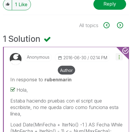
Reply
1
Like
All topics
1 Solution
Anonymous
‎2016-06-30
02:14 PM
Author
In response to
rubenmarin
Hola,
Estaba haciendo pruebas con el script que
escribiste, no me queda claro como funciona esta
línea,
Load Date(MinFecha + IterNo() -1 ) AS Fecha While
(MinFecha + IterNo() - 1) <= Num(MaxFecha);