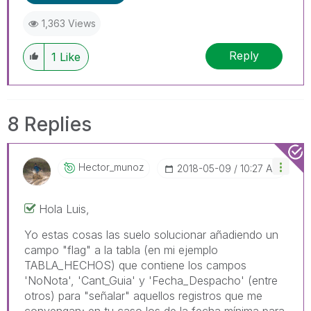
1,363 Views
Reply
1
Like
8 Replies
Hector_munoz
‎2018-05-09
10:27 AM
Hola Luis,
Yo estas cosas las suelo solucionar añadiendo un
campo "flag" a la tabla (en mi ejemplo
TABLA_HECHOS) que contiene los campos
'NoNota', 'Cant_Guia' y 'Fecha_Despacho' (entre
otros) para "señalar" aquellos registros que me
convengan; en tu caso los de la fecha mínima para