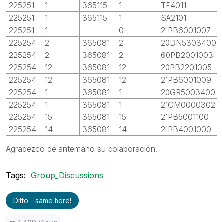
225251
1
365115
1
TF4011
225251
1
365115
1
SA2101
225251
1
0
21PB6001007
225254
2
365081
2
20DN5303400
225254
2
365081
2
60PB2001003
225254
12
365081
12
20PB2201005
225254
12
365081
12
21PB6001009
225254
1
365081
1
20GR5003400
225254
1
365081
1
21GM0000302
225254
15
365081
15
21PB5001100
225254
14
365081
14
21PB4001000
Agradezco de antemano su colaboración.
Tags:
Group_Discussions
Ditto - same here!