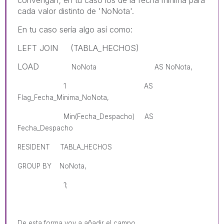
cada valor distinto de 'NoNota'.
En tu caso sería algo así como:
LEFT JOIN (TABLA_HECHOS)
LOAD
NoNota AS
NoNota,
1 AS
Flag_Fecha_Minima_NoNota,
Min(
Fecha_Despacho
) AS
Fecha_Despacho
RESIDENT TABLA_HECHOS
GROUP BY
NoNota,
1;
De esta forma voy a añadir el campo