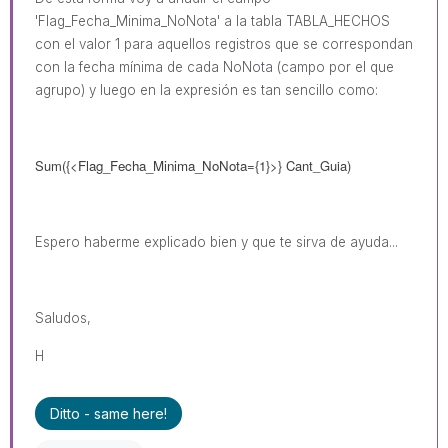
'
Flag_Fecha_Minima_NoNota
' a la tabla TABLA_HECHOS
con el valor 1 para aquellos registros que se correspondan
con la fecha mínima de cada NoNota (campo por el que
agrupo) y luego en la expresión es tan sencillo como:
Sum({<
Flag_Fecha_Minima_NoNota
={1}>} Cant_Guia)
Espero haberme explicado bien y que te sirva de ayuda...
Saludos,
H
Ditto - same here!