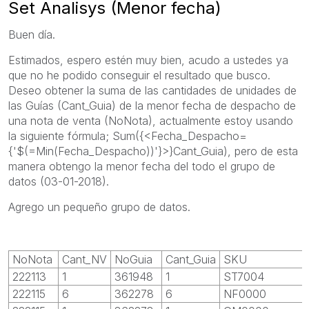
Set Analisys (Menor fecha)
Buen día.
Estimados, espero estén muy bien, acudo a ustedes ya
que no he podido conseguir el resultado que busco.
Deseo obtener la suma de las cantidades de unidades de
las Guías (Cant_Guia) de la menor fecha de despacho de
una nota de venta (NoNota), actualmente estoy usando
la siguiente fórmula; Sum({<Fecha_Despacho=
{'$(=Min(Fecha_Despacho))'}>}Cant_Guia), pero de esta
manera obtengo la menor fecha del todo el grupo de
datos (03-01-2018).
Agrego un pequeño grupo de datos.
NoNota
Cant_NV
NoGuia
Cant_Guia
SKU
222113
1
361948
1
ST7004
222115
6
362278
6
NF0000