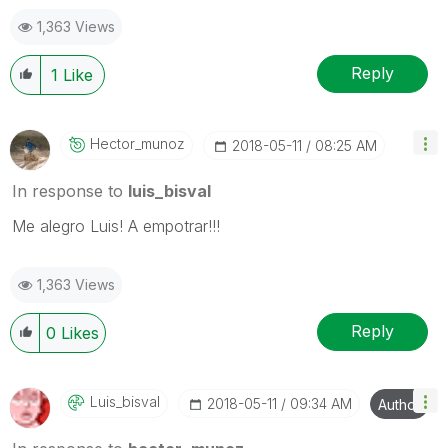
1,363 Views
Reply
1
Like
Hector_munoz
‎2018-05-11
08:25 AM
In response to
luis_bisval
Me alegro Luis! A empotrar!!!
1,363 Views
Reply
0
Likes
Luis_bisval
‎2018-05-11
09:34 AM
Author