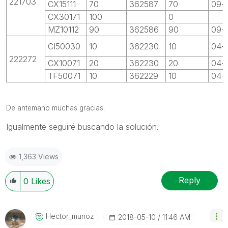
221703
CX15111
70
362587
70
09-
CX30171
100
0
MZ10112
90
362586
90
09-
CI50030
10
362230
10
04-
222272
CX10071
20
362230
20
04-
TF50071
10
362229
10
04-
De antemano muchas gracias.
Igualmente seguiré buscando la solución.
1,363 Views
Reply
0
Likes
Hector_munoz
‎2018-05-10
11:46 AM