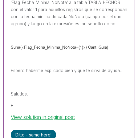
'
Flag_Fecha_Minima_NoNota
' a la tabla TABLA_HECHOS
con el valor 1 para aquellos registros que se correspondan
con la fecha mínima de cada NoNota (campo por el que
agrupo) y luego en la expresión es tan sencillo como:
Sum({<
Flag_Fecha_Minima_NoNota
={1}>} Cant_Guia)
Espero haberme explicado bien y que te sirva de ayuda...
Saludos,
H
View solution in original post
Ditto - same here!