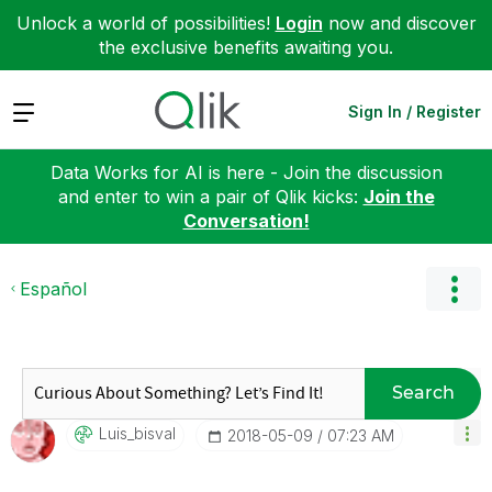
Unlock a world of possibilities!
Login
now and discover
the exclusive benefits awaiting you.
Expand
Sign In / Register
Data Works for AI is here - Join the discussion
and enter to win a pair of Qlik kicks:
Join the
Conversation!
Español
Search
Luis_bisval
‎2018-05-09
07:23 AM