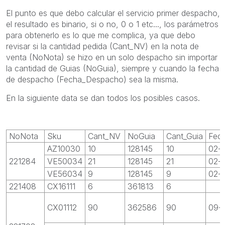
El punto es que debo calcular el servicio primer despacho,
el resultado es binario, si o no, 0 o 1 etc..., los parámetros
para obtenerlo es lo que me complica, ya que debo
revisar si la cantidad pedida (Cant_NV) en la nota de
venta (NoNota) se hizo en un solo despacho sin importar
la cantidad de Guias (NoGuia), siempre y cuando la fecha
de despacho (Fecha_Despacho) sea la misma.
En la siguiente data se dan todos los posibles casos.
NoNota
Sku
Cant_NV
NoGuia
Cant_Guia
Fec
AZ10030
10
128145
10
02-
221284
VE50034
21
128145
21
02-
VE56034
9
128145
9
02-
221408
CX16111
6
361813
6
CX01112
90
362586
90
09-