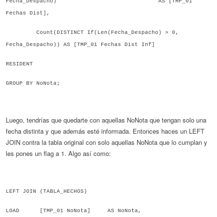
Fecha_Despacho) AS [
TMP_01
Fechas Dist
],
Count(DISTINCT If(Len(
Fecha_Despacho
) > 0,
Fecha_Despacho)) AS
[
TMP_01 Fechas Dist Inf
]
RESIDENT
GROUP BY
NoNota;
Luego, tendrías que quedarte con aquellas NoNota que tengan solo una
fecha distinta y que además esté informada. Entonces haces un LEFT
JOIN contra la tabla original con solo aquellas NoNota que lo cumplan y
les pones un flag a 1. Algo así como:
LEFT JOIN (TABLA_HECHOS)
LOAD
[TMP_01
NoNota
] AS
NoNota,