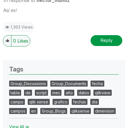
In response to
hector_munoz
Así es!
1,363 Views
Reply
0
Likes
Tags
Group_Discussions
Group_Documents
fecha
tabla
de
script
mes
año
datos
qlikview
campo
qlik sense
grafico
fechas
dia
campos
en
Group_Blogs
qliksense
dimension
View All ≫