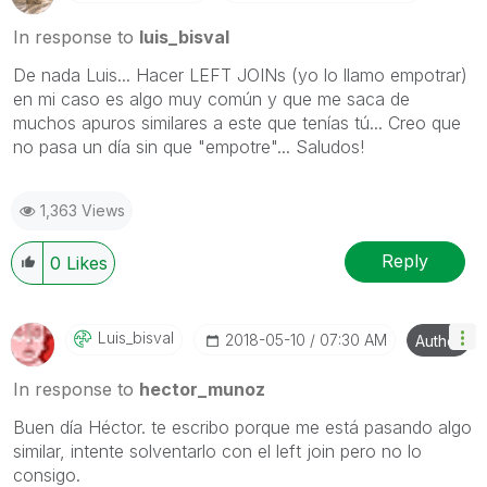
In response to
luis_bisval
De nada Luis... Hacer LEFT JOINs (yo lo llamo empotrar)
en mi caso es algo muy común y que me saca de
muchos apuros similares a este que tenías tú... Creo que
no pasa un día sin que "empotre"... Saludos!
1,363 Views
Reply
0
Likes
Luis_bisval
‎2018-05-10
07:30 AM
Author
In response to
hector_munoz
Buen día Héctor. te escribo porque me está pasando algo
similar, intente solventarlo con el left join pero no lo
consigo.