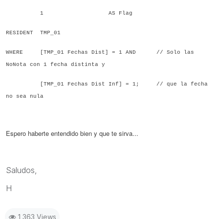
1 AS Flag
RESIDENT
TMP_01
WHERE
[
TMP_01 Fechas Dist
] = 1 AND // Solo las
NoNota con 1 fecha distinta y
[
TMP_01 Fechas Dist Inf
] = 1; // que la fecha
no sea nula
Espero haberte entendido bien y que te sirva...
Saludos,
H
1,363 Views