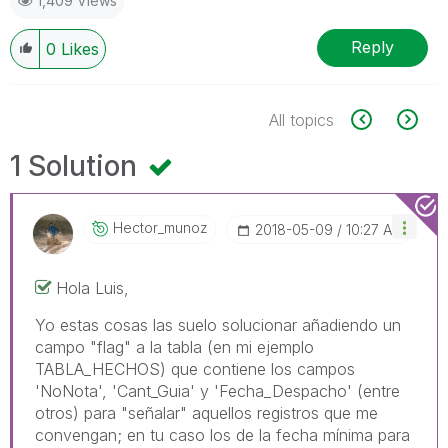
1,409 Views
Reply
0
Likes
All topics
1 Solution
Hector_munoz
‎2018-05-09
10:27 AM
Hola Luis,
Yo estas cosas las suelo solucionar añadiendo un
campo "flag" a la tabla (en mi ejemplo
TABLA_HECHOS) que contiene los campos
'NoNota', 'Cant_Guia' y 'Fecha_Despacho' (entre
otros) para "señalar" aquellos registros que me
convengan; en tu caso los de la fecha mínima para