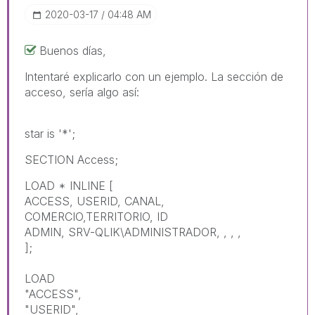
‎2020-03-17
04:48 AM
Buenos días,
Intentaré explicarlo con un ejemplo. La sección de
acceso, sería algo así:
star is '*';
SECTION Access;
LOAD * INLINE [
ACCESS, USERID, CANAL,
COMERCIO,TERRITORIO, ID
ADMIN, SRV-QLIK\ADMINISTRADOR, , , ,
];
LOAD
"ACCESS",
"USERID",