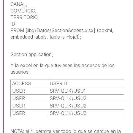
CANAL,
COMERCIO,
TERRITORIO,
ID
FROM [lib://Datos/SectionAccess.xlsx] (ooxml,
embedded labels, table is Hoja1);
Section application;
Y la excel en la que tuvieses los accesos de los
usuarios:
ACCESS
USERID
USER
SRV-QLIK\USU1
USER
SRV-QLIK\USU2
USER
SRV-QLIK\USU2
USER
SRV-QLIK\USU3
NOTA: el *, permite ver todo lo que se cargue en la