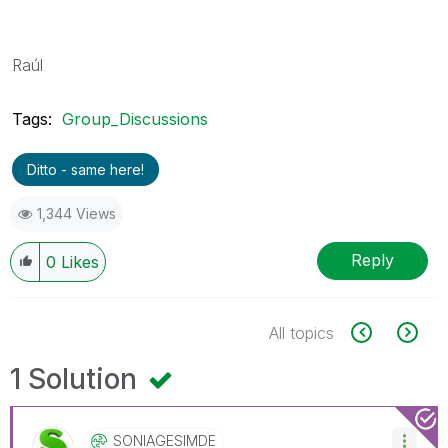
Raúl
Tags:
Group_Discussions
Ditto - same here!
1,344 Views
Reply
0
Likes
All topics
1 Solution
SONIAGESIMDE