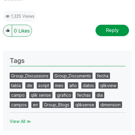
1,325 Views
Reply
0
Likes
Tags
Group_Discussions
Group_Documents
fecha
tabla
de
script
mes
año
datos
qlikview
campo
qlik sense
grafico
fechas
dia
campos
en
Group_Blogs
qliksense
dimension
View All ≫