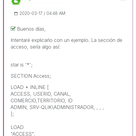
‎2020-03-17
04:48 AM
Buenos días,
Intentaré explicarlo con un ejemplo. La sección de
acceso, sería algo así:
star is '*';
SECTION Access;
LOAD * INLINE [
ACCESS, USERID, CANAL,
COMERCIO,TERRITORIO, ID
ADMIN, SRV-QLIK\ADMINISTRADOR, , , ,
];
LOAD
"ACCESS",