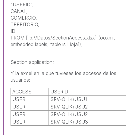
"USERID",
CANAL,
COMERCIO,
TERRITORIO,
ID
FROM [lib://Datos/SectionAccess.xlsx] (ooxml,
embedded labels, table is Hoja1);
Section application;
Y la excel en la que tuvieses los accesos de los
usuarios:
ACCESS
USERID
USER
SRV-QLIK\USU1
USER
SRV-QLIK\USU2
USER
SRV-QLIK\USU2
USER
SRV-QLIK\USU3