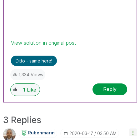
View solution in original post
Ditto - same here!
1,334 Views
Reply
1
Like
3 Replies
Rubenmarin
‎2020-03-17
03:50 AM