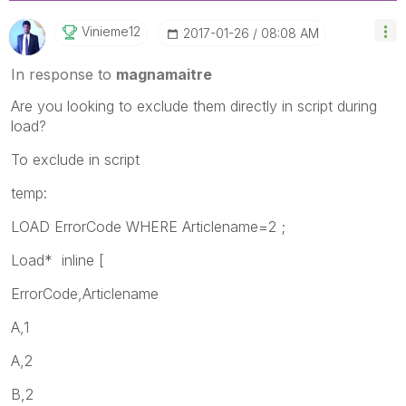
Vinieme12
‎2017-01-26
08:08 AM
In response to
magnamaitre
Are you looking to exclude them directly in script during
load?
To exclude in script
temp:
LOAD ErrorCode WHERE Articlename=2 ;
Load* inline [
ErrorCode,Articlename
A,1
A,2
B,2