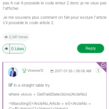
pas A car A possède le code erreur 2 donc je ne veux pas
l'afficher.
Je me souviens plus comment on fait pour exclure l'article
s'il possède le code article 2.
2,341 Views
Reply
0
Likes
Vinieme12
‎2017-01-26
08:06 AM
In a straight table try
where
= GetFieldSelections(ArcleNo)
vArticle
=Maxstring({<ArcleNo,Article = e({<ArcleNo =
{"=$(vArticle)"}>}Article)>}Article)