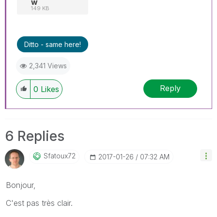
w
149 KB
Ditto - same here!
2,341 Views
Reply
0
Likes
6 Replies
Sfatoux72
‎2017-01-26
07:32 AM
Bonjour,
C'est pas très clair.