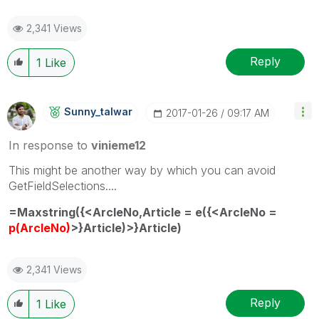
2,341 Views
Reply
1
Like
Sunny_talwar
‎2017-01-26
09:17 AM
In response to
vinieme12
This might be another way by which you can avoid
GetFieldSelections....
=Maxstring({<ArcleNo,Article = e({<ArcleNo =
p(ArcleNo)
>}Article)>}Article)
2,341 Views
Reply
1
Like