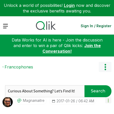
Unlock a world of possibilities!
Login
now and discover
the exclusive benefits awaiting you.
Expand
Sign In / Register
Data Works for AI is here - Join the discussion
and enter to win a pair of Qlik kicks:
Join the
Conversation!
Francophones
Search
Magnamaitre
‎2017-01-26
06:42 AM