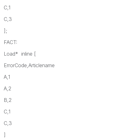
C,1
C,3
];
FACT:
Load* inline [
ErrorCode,Articlename
A,1
A,2
B,2
C,1
C,3
]