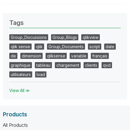
Tags
Group_Discussions
Group_Blogs
qlikview
qlik sense
qlik
Group_Documents
script
date
de
dimension
qliksense
variable
français
graphique
tableau
chargement
clients
qvd
utilisateurs
load
View All ≫
Products
All Products