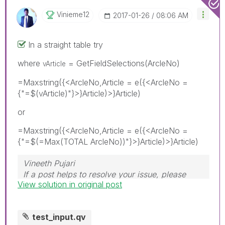
Vinieme12
‎2017-01-26
08:06 AM
In a straight table try
where
= GetFieldSelections(ArcleNo)
vArticle
=Maxstring({<ArcleNo,Article = e({<ArcleNo =
{"=$(vArticle)"}>}Article)>}Article)
or
=Maxstring({<ArcleNo,Article = e({<ArcleNo =
{"=$(=Max(TOTAL ArcleNo))"}>}Article)>}Article)
Vineeth Pujari
If a post helps to resolve your issue, please
View solution in original post
accept it as a Solution.
test_input.qv