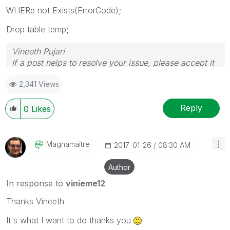
WHERe not Exists(ErrorCode);
Drop table temp;
Vineeth Pujari
If a post helps to resolve your issue, please accept it
as a Solution.
2,341 Views
Reply
0
Likes
Magnamaitre
‎2017-01-26
08:30 AM
Author
In response to
vinieme12
Thanks Vineeth
It's what I want to do thanks you