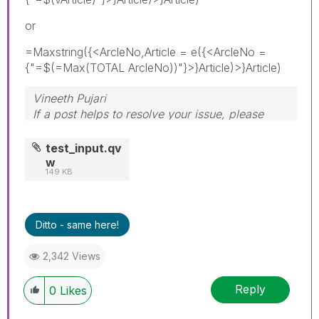
or
=Maxstring({<ArcleNo,Article = e({<ArcleNo =
{"=$(=Max(TOTAL ArcleNo))"}>}Article)>}Article)
Vineeth Pujari
If a post helps to resolve your issue, please
accept it as a Solution.
test_input.qv
w
149 KB
Ditto - same here!
2,342 Views
Reply
0
Likes