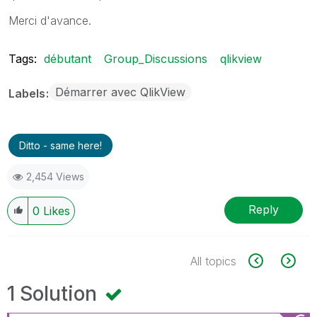
Merci d'avance.
Tags:
débutant
Group_Discussions
qlikview
Démarrer avec QlikView
Labels
Ditto - same here!
2,454 Views
Reply
0
Likes
All topics
1 Solution