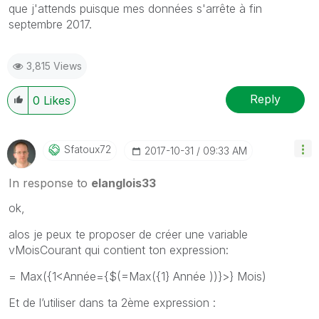
que j'attends puisque mes données s'arrête à fin
septembre 2017.
3,815 Views
Reply
0
Likes
Sfatoux72
‎2017-10-31
09:33 AM
In response to
elanglois33
‌ok,
alos je peux te proposer de créer une variable
vMoisCourant qui contient ton expression:
= Max({1<Année={$(=Max({1} Année ))}>} Mois)
Et de l’utiliser dans ta 2ème expression :