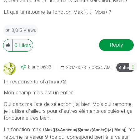
Qu’est ce qui est affiché dans ta liste sélection: Mois ?
Et que te retourne ta fonction Max({...} Mois) ?
3,815 Views
Reply
0
Likes
Elanglois33
‎2017-10-31
03:34 AM
Author
In response to
sfatoux72
Mon champ mois est un entier.
Oui dans ma liste de sélection j'ai bien Mois qui remonte,
je l'utilise d'ailleurs pour d'autres éléments calculés et ça
fonctionne très bien.
La fonction max (
) me
Max({$<Année ={$(=max(Année))}>} Mois)
retourne la valeur 9 (ce qui correspond bien à la valeur