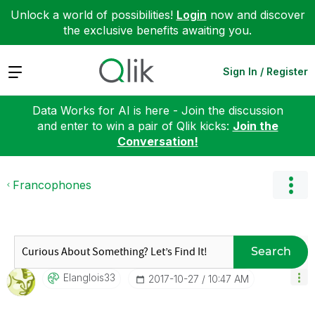
Unlock a world of possibilities!
Login
now and discover
the exclusive benefits awaiting you.
Expand
Sign In / Register
Data Works for AI is here - Join the discussion
and enter to win a pair of Qlik kicks:
Join the
Conversation!
Francophones
Search
Elanglois33
‎2017-10-27
10:47 AM