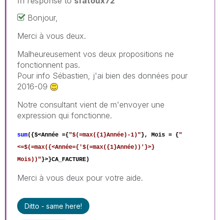
In response to
sfatoux72
Bonjour,
Merci à vous deux.
Malheureusement vos deux propositions ne
fonctionnent pas.
Pour info Sébastien, j'ai bien des données pour
2016-09
Notre consultant vient de m'envoyer une
expression qui fonctionne.
sum
({$<Année ={
"$(=max({1}Année)-1)"
}, Mois = {
"
<=$(=max({<Année={'$(=max({1}Année))'}>}
Mois))"
}>}CA_FACTURE)
Merci à vous deux pour votre aide.
Ditto - same here!