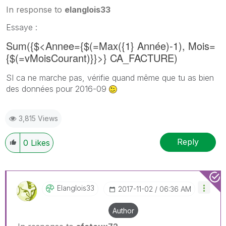
In response to
elanglois33
‌Essaye :
Sum({$<Annee={$(=Max({1} Année)-1), Mois=
{$(=vMoisCourant)}}>} CA_FACTURE)
SI ca ne marche pas, vérifie quand même que tu as bien
des données pour 2016-09
3,815 Views
Reply
0
Likes
Elanglois33
‎2017-11-02
06:36 AM
Author