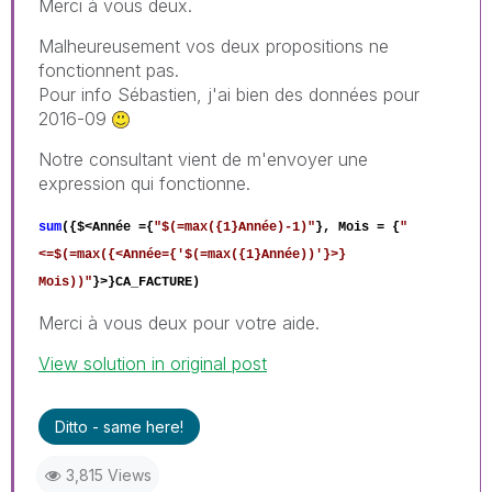
Merci à vous deux.
Malheureusement vos deux propositions ne
fonctionnent pas.
Pour info Sébastien, j'ai bien des données pour
2016-09
Notre consultant vient de m'envoyer une
expression qui fonctionne.
sum
({$<Année ={
"$(=max({1}Année)-1)"
}, Mois = {
"
<=$(=max({<Année={'$(=max({1}Année))'}>}
Mois))"
}>}CA_FACTURE)
Merci à vous deux pour votre aide.
View solution in original post
Ditto - same here!
3,815 Views