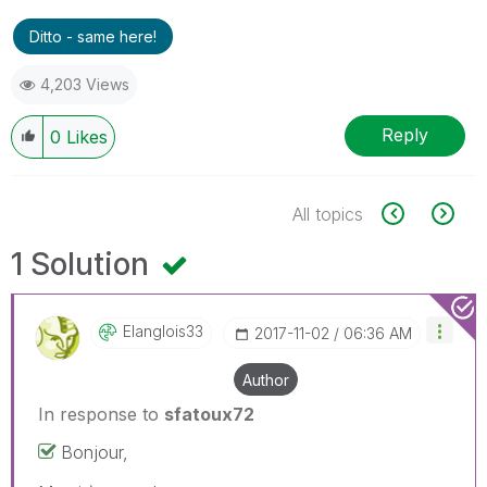
Ditto - same here!
4,203 Views
Reply
0
Likes
All topics
1 Solution
Elanglois33
‎2017-11-02
06:36 AM
Author
In response to
sfatoux72
Bonjour,