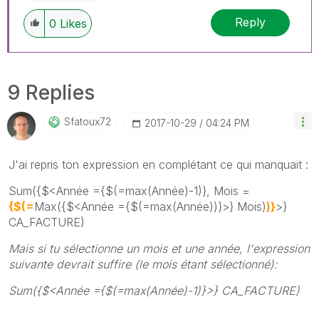
Reply
0
Likes
9 Replies
Sfatoux72
‎2017-10-29
04:24 PM
J'ai repris ton expression en complétant ce qui manquait :
Sum({$<Année ={$(=max(Année)-1)}, Mois =
{$(=
Max({$<Année ={$(=max(Année))}>} Mois)
)}
>}
CA_FACTURE)
Mais si tu sélectionne un mois et une année, l'expression
suivante devrait suffire (le mois étant sélectionné):
Sum({$<Année ={$(=max(Année)-1)}>} CA_FACTURE)