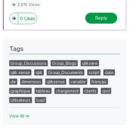
3,816 Views
Reply
0
Likes
Tags
Group_Discussions
Group_Blogs
qlikview
qlik sense
qlik
Group_Documents
script
date
de
dimension
qliksense
variable
français
graphique
tableau
chargement
clients
qvd
utilisateurs
load
View All ≫