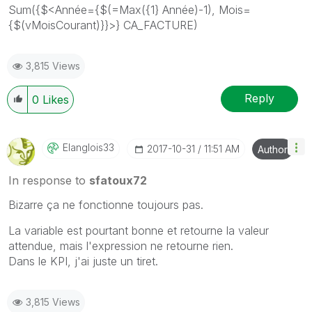
Sum({$<Année={$(=Max({1} Année)-1), Mois=
{$(vMoisCourant)}}>} CA_FACTURE)
3,815 Views
Reply
0
Likes
Elanglois33
‎2017-10-31
11:51 AM
Author
In response to
sfatoux72
Bizarre ça ne fonctionne toujours pas.
La variable est pourtant bonne et retourne la valeur
attendue, mais l'expression ne retourne rien.
Dans le KPI, j'ai juste un tiret.
3,815 Views