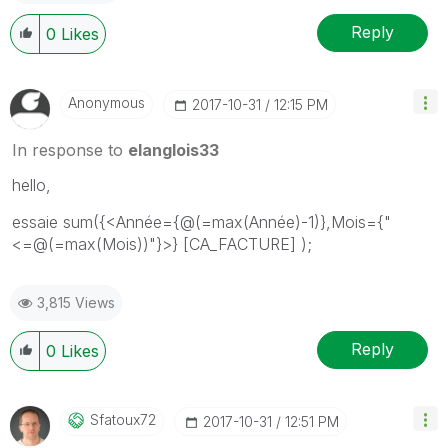
Reply
0
Likes
Anonymous
‎2017-10-31
12:15 PM
In response to
elanglois33
hello,
essaie sum({<Année={@(=max(Année)-1)},Mois={"
<=@(=max(Mois))"}>} [CA_FACTURE] );
3,815 Views
Reply
0
Likes
Sfatoux72
‎2017-10-31
12:51 PM