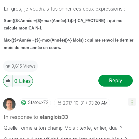
En gros, je voudrais fusionner ces deux expressions :
Sum({$<Année ={$(=max(Année)-1)}>} CA_FACTURE) : qui me
calcule mon CA N-1
Max({$<Année ={$(=max(Année))}>} Mois) : qui me renvoi le dernier
mois de mon année en cours.
3,815 Views
Reply
0
Likes
Sfatoux72
‎2017-10-31
03:20 AM
In response to
elanglois33
‌Quelle forme a ton champ Mois : texte, entier, dual ?