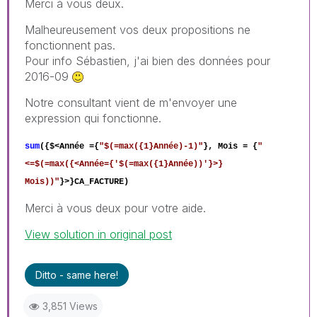
Merci à vous deux.
Malheureusement vos deux propositions ne
fonctionnent pas.
Pour info Sébastien, j'ai bien des données pour
2016-09
Notre consultant vient de m'envoyer une
expression qui fonctionne.
sum
({$<Année ={
"$(=max({1}Année)-1)"
}, Mois = {
"
<=$(=max({<Année={'$(=max({1}Année))'}>}
Mois))"
}>}CA_FACTURE)
Merci à vous deux pour votre aide.
View solution in original post
Ditto - same here!
3,851 Views