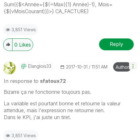
Sum({$<Année={$(=Max({1} Année)-1), Mois=
{$(vMoisCourant)}}>} CA_FACTURE)
3,851 Views
Reply
0
Likes
Elanglois33
‎2017-10-31
11:51 AM
Author
In response to
sfatoux72
Bizarre ça ne fonctionne toujours pas.
La variable est pourtant bonne et retourne la valeur
attendue, mais l'expression ne retourne rien.
Dans le KPI, j'ai juste un tiret.
3,851 Views