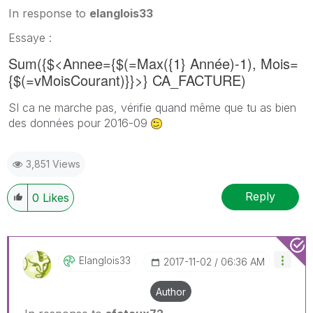
In response to
elanglois33
‌Essaye :
Sum({$<Annee={$(=Max({1} Année)-1), Mois=
{$(=vMoisCourant)}}>} CA_FACTURE)
SI ca ne marche pas, vérifie quand même que tu as bien
des données pour 2016-09
3,851 Views
Reply
0
Likes
Elanglois33
‎2017-11-02
06:36 AM
Author