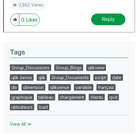
3,852 Views
Reply
0
Likes
Tags
Group_Discussions
Group_Blogs
qlikview
qlik sense
qlik
Group_Documents
script
date
de
dimension
qliksense
variable
français
graphique
tableau
chargement
clients
qvd
utilisateurs
load
View All ≫