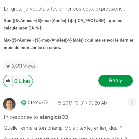
En gros, je voudrais fusionner ces deux expressions :
Sum({$<Année ={$(=max(Année)-1)}>} CA_FACTURE) : qui me
calcule mon CA N-1
Max({$<Année ={$(=max(Année))}>} Mois) : qui me renvoi le dernier
mois de mon année en cours.
3,851 Views
Reply
0
Likes
Sfatoux72
‎2017-10-31
03:20 AM
In response to
elanglois33
‌Quelle forme a ton champ Mois : texte, entier, dual ?