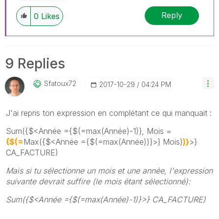
Reply
0
Likes
9 Replies
Sfatoux72
‎2017-10-29
04:24 PM
J'ai repris ton expression en complétant ce qui manquait :
Sum({$<Année ={$(=max(Année)-1)}, Mois =
{$(=
Max({$<Année ={$(=max(Année))}>} Mois)
)}
>}
CA_FACTURE)
Mais si tu sélectionne un mois et une année, l'expression
suivante devrait suffire (le mois étant sélectionné):
Sum({$<Année ={$(=max(Année)-1)}>} CA_FACTURE)