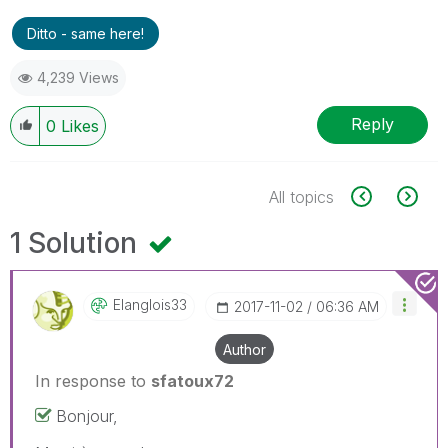
Ditto - same here!
4,239 Views
Reply
0
Likes
All topics
1 Solution
Elanglois33
‎2017-11-02
06:36 AM
Author
In response to
sfatoux72
Bonjour,