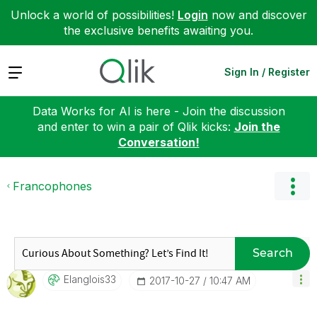
Unlock a world of possibilities!
Login
now and discover
the exclusive benefits awaiting you.
Expand
Sign In / Register
Data Works for AI is here - Join the discussion
and enter to win a pair of Qlik kicks:
Join the
Conversation!
Francophones
Search
Elanglois33
‎2017-10-27
10:47 AM