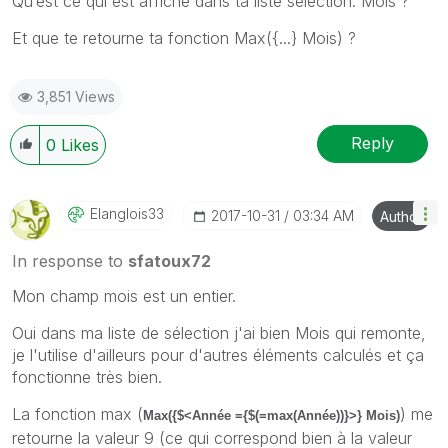
Qu’est ce qui est affiché dans ta liste sélection: Mois ?
Et que te retourne ta fonction Max({...} Mois) ?
3,851 Views
Reply
0
Likes
Elanglois33
‎2017-10-31
03:34 AM
Author
In response to
sfatoux72
Mon champ mois est un entier.
Oui dans ma liste de sélection j'ai bien Mois qui remonte,
je l'utilise d'ailleurs pour d'autres éléments calculés et ça
fonctionne très bien.
La fonction max (
) me
Max({$<Année ={$(=max(Année))}>} Mois)
retourne la valeur 9 (ce qui correspond bien à la valeur