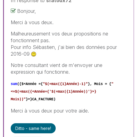
In response to
sfatoux72
Bonjour,
Merci à vous deux.
Malheureusement vos deux propositions ne
fonctionnent pas.
Pour info Sébastien, j'ai bien des données pour
2016-09
Notre consultant vient de m'envoyer une
expression qui fonctionne.
sum
({$<Année ={
"$(=max({1}Année)-1)"
}, Mois = {
"
<=$(=max({<Année={'$(=max({1}Année))'}>}
Mois))"
}>}CA_FACTURE)
Merci à vous deux pour votre aide.
Ditto - same here!