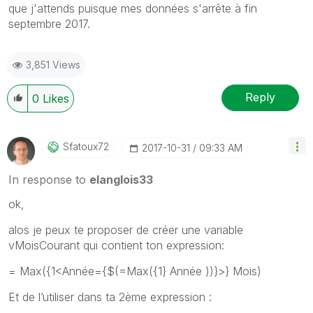
que j'attends puisque mes données s'arrête à fin
septembre 2017.
3,851 Views
Reply
0
Likes
Sfatoux72
‎2017-10-31
09:33 AM
In response to
elanglois33
‌ok,
alos je peux te proposer de créer une variable
vMoisCourant qui contient ton expression:
= Max({1<Année={$(=Max({1} Année ))}>} Mois)
Et de l’utiliser dans ta 2ème expression :