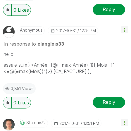
Reply
0
Likes
Anonymous
‎2017-10-31
12:15 PM
In response to
elanglois33
hello,
essaie sum({<Année={@(=max(Année)-1)},Mois={"
<=@(=max(Mois))"}>} [CA_FACTURE] );
3,851 Views
Reply
0
Likes
Sfatoux72
‎2017-10-31
12:51 PM