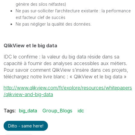
génère des silos néfastes)
Ne pas sur-solliciter l’architecture existante : la performance
est facteur clef de succès
Ne pas négliger la qualité des données.
QlikView et le big data
IDC le confirme : la valeur du big data réside dans sa
capacité à fournir des analyses accessibles aux métiers.
Pour savoir comment QlikView s’insère dans ces projets,
téléchargez notre livre blanc : « QlikView et le big data »
http://www.qlikview.com/fr/explore/resources/whitepapers
/qlikview-and-big-data
Tags:
big_data
Group_Blogs
idc
Ditto - same here!