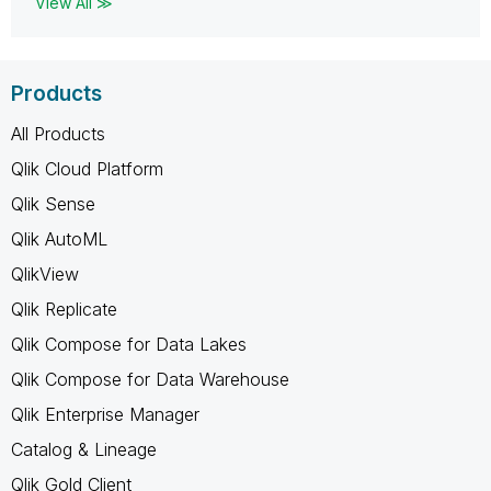
View All ≫
Products
All Products
Qlik Cloud Platform
Qlik Sense
Qlik AutoML
QlikView
Qlik Replicate
Qlik Compose for Data Lakes
Qlik Compose for Data Warehouse
Qlik Enterprise Manager
Catalog & Lineage
Qlik Gold Client