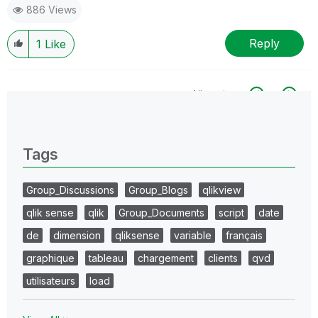
886 Views
Reply
1
Like
All topics
0 Replies
Tags
Group_Discussions
Group_Blogs
qlikview
qlik sense
qlik
Group_Documents
script
date
de
dimension
qliksense
variable
français
graphique
tableau
chargement
clients
qvd
utilisateurs
load