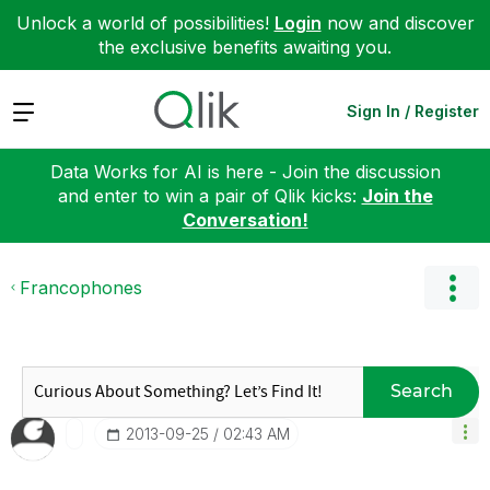
Unlock a world of possibilities!
Login
now and discover
the exclusive benefits awaiting you.
Expand
Sign In / Register
Data Works for AI is here - Join the discussion
and enter to win a pair of Qlik kicks:
Join the
Conversation!
Francophones
Search
‎2013-09-25
02:43 AM