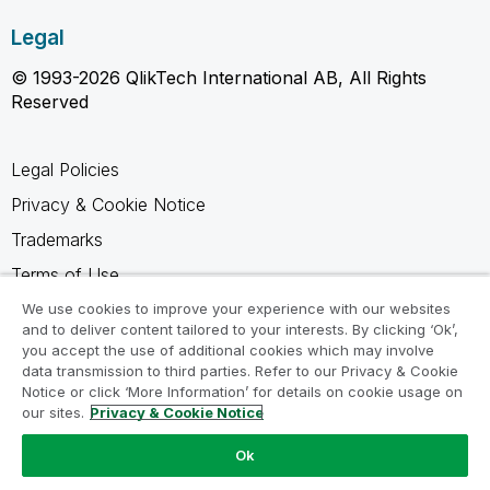
Legal
© 1993-2026 QlikTech International AB, All Rights
Reserved
Legal Policies
Privacy & Cookie Notice
Trademarks
Terms of Use
Legal Agreements
We use cookies to improve your experience with our websites
and to deliver content tailored to your interests. By clicking ‘Ok’,
Product Terms
you accept the use of additional cookies which may involve
data transmission to third parties. Refer to our Privacy & Cookie
Do not share my info
Notice or click ‘More Information’ for details on cookie usage on
our sites.
Privacy & Cookie Notice
Ok