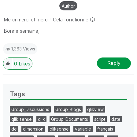
Author
Merci merci et merci ! Cela fonctionne
🙂
Bonne semaine,
1,363 Views
Reply
0
Likes
Tags
Group_Discussions
Group_Blogs
qlikview
qlik sense
qlik
Group_Documents
script
date
de
dimension
qliksense
variable
français