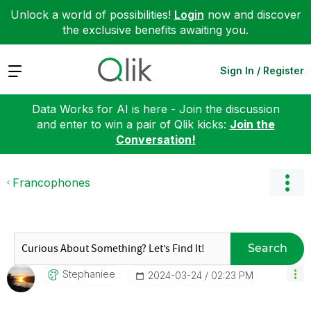
Unlock a world of possibilities!
Login
now and discover
the exclusive benefits awaiting you.
Expand
Sign In / Register
Data Works for AI is here - Join the discussion
and enter to win a pair of Qlik kicks:
Join the
Conversation!
Francophones
Search
Stephaniee
‎2024-03-24
02:23 PM