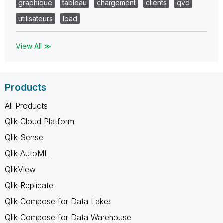
graphique
tableau
chargement
clients
qvd
utilisateurs
load
View All ≫
Products
All Products
Qlik Cloud Platform
Qlik Sense
Qlik AutoML
QlikView
Qlik Replicate
Qlik Compose for Data Lakes
Qlik Compose for Data Warehouse