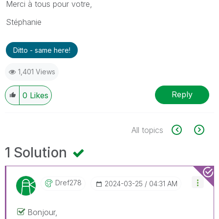
Merci à tous pour votre,
Stéphanie
Ditto - same here!
1,401 Views
Reply
0
Likes
All topics
1 Solution
Dref278
‎2024-03-25
04:31 AM
Bonjour,