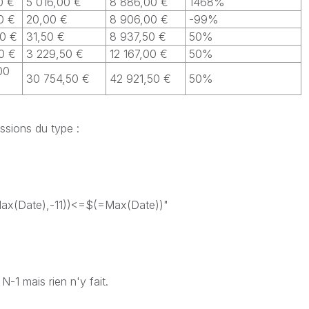
0 €
5 016,00 €
8 886,00 €
1468%
0 €
20,00 €
8 906,00 €
-99%
00 €
31,50 €
8 937,50 €
50%
0 €
3 229,50 €
12 167,00 €
50%
00
30 754,50 €
42 921,50 €
50%
essions du type :
Date),-11))<=$(=Max(Date))"
N-1 mais rien n'y fait.