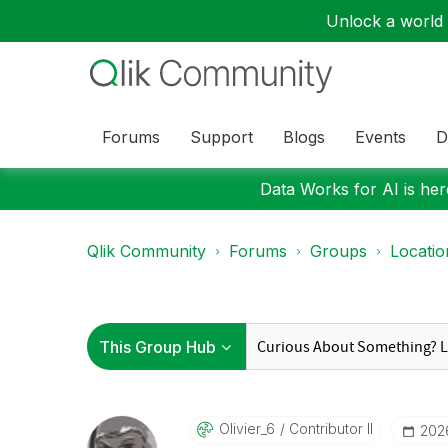
Unlock a world o
Forums
Support
Blogs
Events
D
Data Works for AI is here
Qlik Community
Forums
Groups
Locati
Olivier_6
Contributor II
‎20