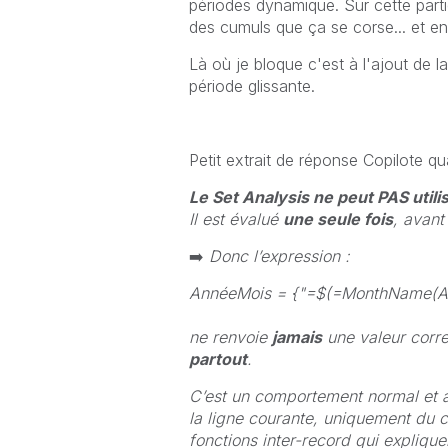
périodes dynamique. Sur cette partie
des cumuls que ça se corse... et enc
Là où je bloque c'est à l'ajout de 
période glissante.
Petit extrait de réponse Copilote q
Le Set Analysis ne peut PAS utili
Il est évalué
une seule fois
, avant
➡️
Donc l’expression :
AnnéeMois = {"=$(=MonthName(Ad
ne renvoie
jamais
une valeur corr
partout
.
C’est un comportement normal et a
la ligne courante, uniquement du c
fonctions inter-record qui expliq