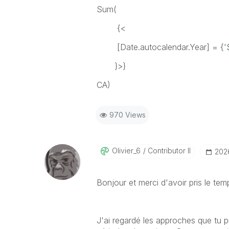
Sum(
{<
[Date.autocalendar.Year] = {'$(=
}>}
CA)
970 Views
Olivier_6
Contributor II
‎202
Bonjour et merci d'avoir pris le te
J'ai regardé les approches que tu 