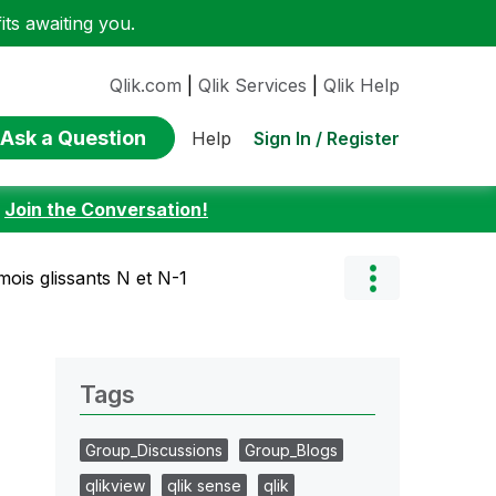
ts awaiting you.
Qlik.com
|
Qlik Services
|
Qlik Help
Ask a Question
Sign In / Register
Help
:
Join the Conversation!
ois glissants N et N-1
Tags
Group_Discussions
Group_Blogs
qlikview
qlik sense
qlik