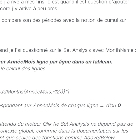
 j'arrive à mes fins, c'est quand il est question d'ajouter
ore j'y arrive à peu près.
la comparaison des périodes avec la notion de cumul sur
uand je l'ai questionné sur le Set Analysis avec MonthName :
ser AnnéeMois ligne par ligne dans un tableau.
 le calcul des lignes.
dMonths(AnnéeMois,-12)))"}
espondant aux AnnéeMois de chaque ligne → d’où
0
ttendu du moteur Qlik (le Set Analysis ne dépend pas de
ontexte global, confirmé dans la documentation sur les
uent que seules des fonctions comme Above/Below