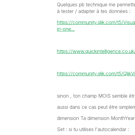
Quelques pb technique me permetten
à tester / adapter à tes données :
https://community.qlik.com/t5/Visua
in-one...
https://www.quickintelligence.co.uk
https://community.qlik.com/t5/Qli
sinon , ton champ MOIS semble êt
aussi dans ce cas peut être simple
dimension Ta dimension MonthYea
Set : si tu utilises l'autocalendar :