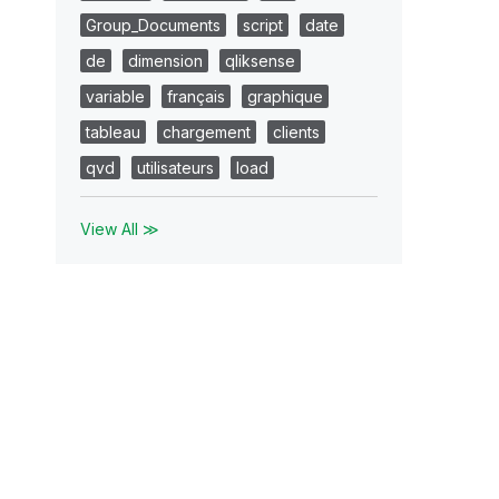
Group_Documents
script
date
de
dimension
qliksense
variable
français
graphique
tableau
chargement
clients
qvd
utilisateurs
load
View All ≫