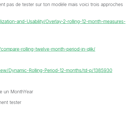
t pas de tester sur ton modèle mais voici trois approches
lization-and-Usability/Overlay-2-rolling-12-month-measures-
/compare-rolling-twelve-month-period-in-qlik/
kView/Dynamic-Rolling-Period-12-months/td-p/1385930
re un MonthYear
ment tester
r