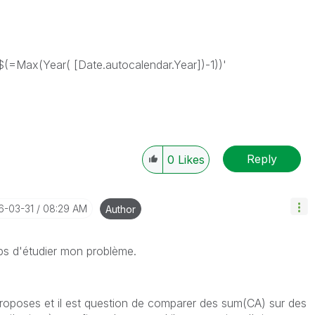
Max(Year( [Date.autocalendar.Year])-1))'
Reply
0
Likes
6-03-31
08:29 AM
Author
mps d'étudier mon problème.
proposes et il est question de comparer des sum(CA) sur des