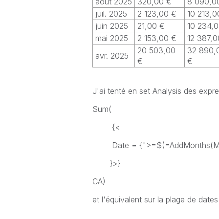
août 2025
320,00 €
8 090,0
juil. 2025
2 123,00 €
10 213,0
juin 2025
21,00 €
10 234,
mai 2025
2 153,00 €
12 387,0
20 503,00
32 890,
avr. 2025
€
€
J'ai tenté en set Analysis des expr
Sum(
{<
Date = {">=$(=AddMonths(Max(
}>}
CA)
et l'équivalent sur la plage de dates 