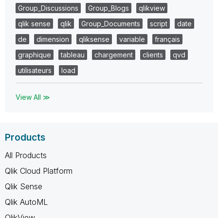
Group_Discussions
Group_Blogs
qlikview
qlik sense
qlik
Group_Documents
script
date
de
dimension
qliksense
variable
français
graphique
tableau
chargement
clients
qvd
utilisateurs
load
View All ≫
Products
All Products
Qlik Cloud Platform
Qlik Sense
Qlik AutoML
QlikView