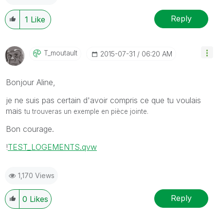
Reply
1
Like
T_moutault
‎2015-07-31
06:20 AM
Bonjour Aline,
je ne suis pas certain d'avoir compris ce que tu voulais
mais
tu trouveras un exemple en pièce jointe.
Bon courage.
!
TEST_LOGEMENTS.qvw
1,170 Views
Reply
0
Likes