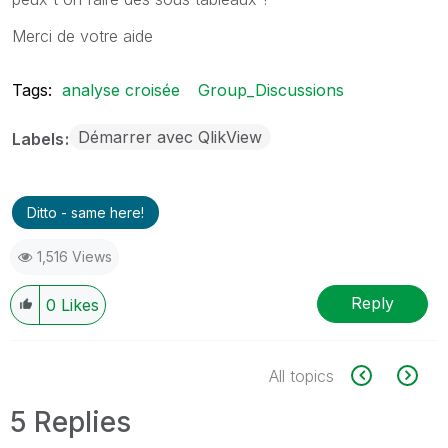
Merci de votre aide
Tags:
analyse croisée
Group_Discussions
Démarrer avec QlikView
Labels
Ditto - same here!
1,516 Views
Reply
0
Likes
All topics
5 Replies