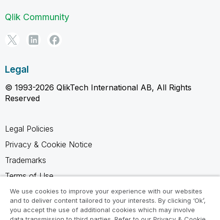
Qlik Community
Legal
© 1993-2026 QlikTech International AB, All Rights
Reserved
Legal Policies
Privacy & Cookie Notice
Trademarks
Terms of Use
Legal Agreements
We use cookies to improve your experience with our websites
and to deliver content tailored to your interests. By clicking ‘Ok’,
Product Terms
you accept the use of additional cookies which may involve
data transmission to third parties. Refer to our Privacy & Cookie