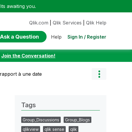
ts awaiting you.
Qlik.com
|
Qlik Services
|
Qlik Help
Ask a Question
Sign In / Register
Help
:
Join the Conversation!
rapport à une date
Tags
Group_Discussions
Group_Blogs
qlikview
qlik sense
qlik