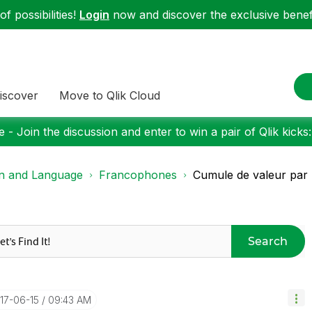
f possibilities!
Login
now and discover the exclusive benefi
iscover
Move to Qlik Cloud
 - Join the discussion and enter to win a pair of Qlik kicks
on and Language
Francophones
Cumule de valeur par 
Search
017-06-15
09:43 AM