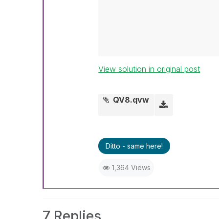
View solution in original post
QV8.qvw
Ditto - same here!
1,364 Views
7 Replies