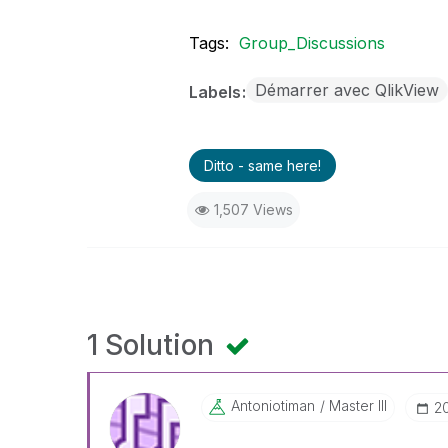
Tags:
Group_Discussions
Démarrer avec QlikView
Labels
Ditto - same here!
1,507 Views
1 Solution
Antoniotiman
Master III
‎2