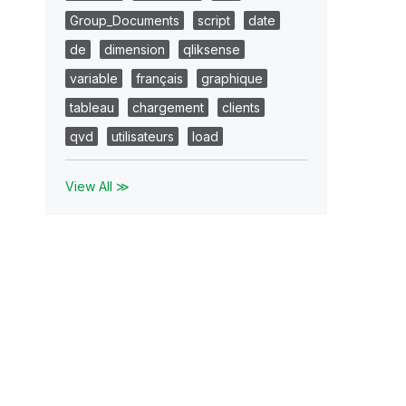
Group_Documents
script
date
de
dimension
qliksense
variable
français
graphique
tableau
chargement
clients
qvd
utilisateurs
load
View All ≫