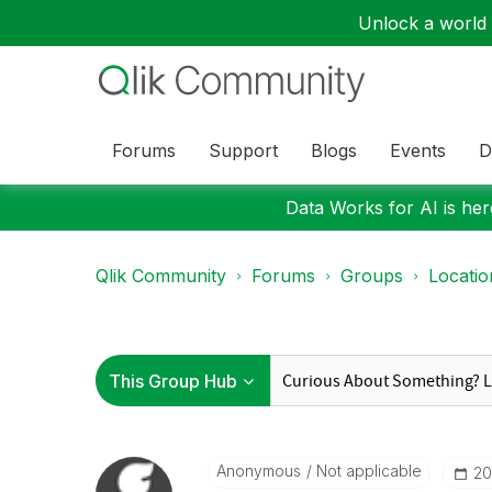
Unlock a world o
Forums
Support
Blogs
Events
D
Data Works for AI is here
Qlik Community
Forums
Groups
Locati
Anonymous
Not applicable
‎2