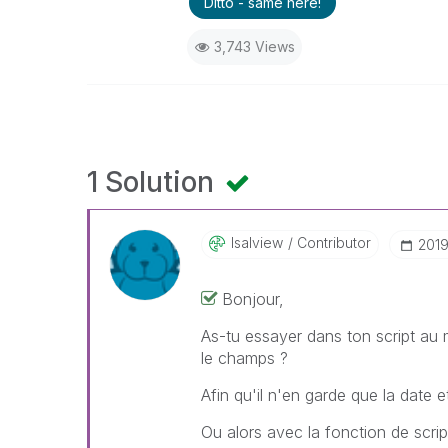
Ditto - same here!
3,743 Views
1 Solution
Isalview
Contributor
‎201
Bonjour,
As-tu essayer dans ton script a
le champs ?
Afin qu'il n'en garde que la date
Ou alors avec la fonction de script