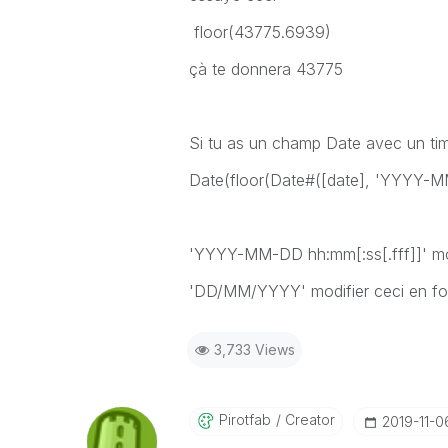
floor(43775.6939)
çà te donnera 43775
Si tu as un champ Date avec un ti
Date(floor(Date#([date], 'YYYY-M
'YYYY-MM-DD hh:mm[:ss[.fff]]' mod
'DD/MM/YYYY' modifier ceci en fon
3,733 Views
Pirotfab
Creator
‎2019-11-0