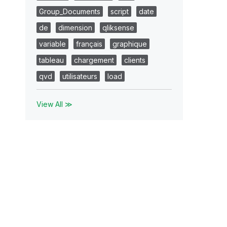
Group_Documents
script
date
de
dimension
qliksense
variable
français
graphique
tableau
chargement
clients
qvd
utilisateurs
load
View All ≫