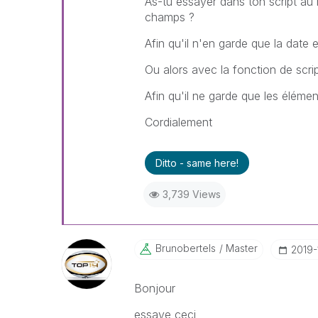
As-tu essayer dans ton script a
champs ?
Afin qu'il n'en garde que la date
Ou alors avec la fonction de scrip
Afin qu'il ne garde que les élémen
Cordialement
Ditto - same here!
3,739 Views
Brunobertels
Master
‎2019
Bonjour
essaye ceci