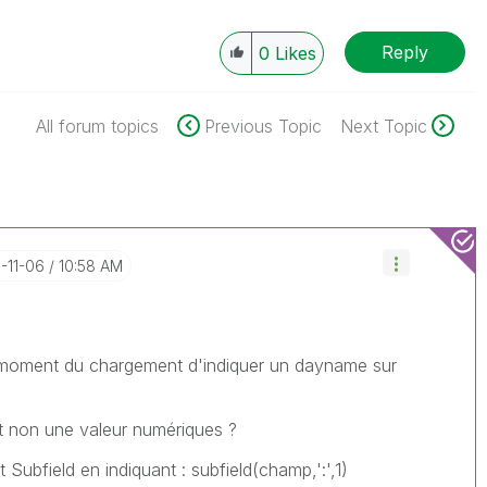
Reply
0
Likes
All forum topics
Previous Topic
Next Topic
9-11-06
10:58 AM
u moment du chargement d'indiquer un dayname sur
 et non une valeur numériques ?
 Subfield en indiquant : subfield(champ,':',1)