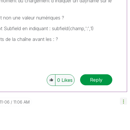
u moment du chargement d'indiquer un dayname sur le
 et non une valeur numériques ?
t Subfield en indiquant : subfield(champ,':',1)
ts de la chaîne avant les : ?
Reply
0
Likes
-11-06
11:06 AM