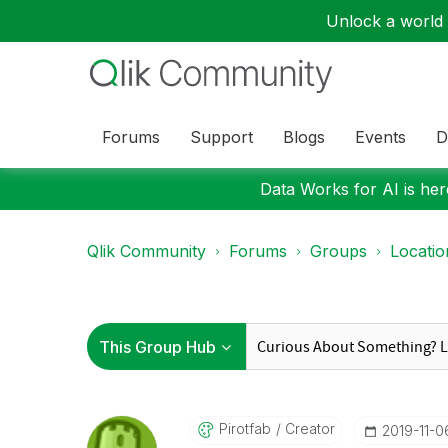
Unlock a world o
Forums
Support
Blogs
Events
D
Data Works for AI is here
Qlik Community
Forums
Groups
Locati
Pirotfab
Creator
‎2019-11-0