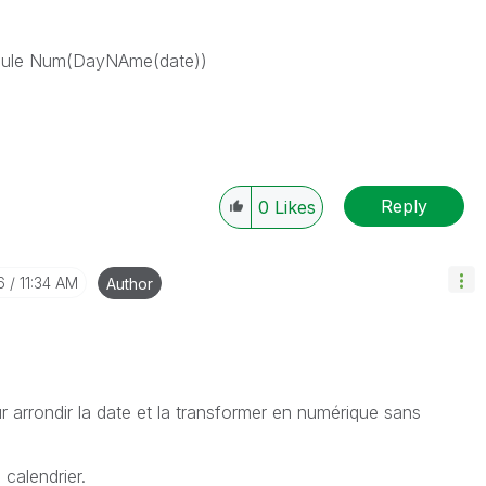
ormule Num(DayNAme(date))
Reply
0
Likes
6
11:34 AM
Author
 arrondir la date et la transformer en numérique sans
 calendrier.