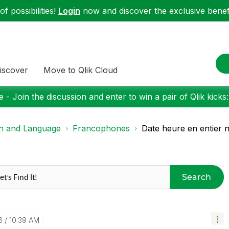
f possibilities!
Login
now and discover the exclusive benefi
iscover
Move to Qlik Cloud
 - Join the discussion and enter to win a pair of Qlik kicks
on and Language
Francophones
Date heure en entier 
Search
6
10:39 AM