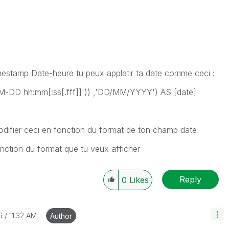
mestamp Date-heure tu peux applatir ta date comme ceci :
M-DD hh:mm[:ss[.fff]]')) ,'DD/MM/YYYY') AS [date]
ifier ceci en fonction du format de ton champ date
ction du format que tu veux afficher
Reply
0
Likes
6
11:32 AM
Author