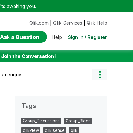
ts awaiting you.
Qlik.com
|
Qlik Services
|
Qlik Help
Ask a Question
Sign In / Register
Help
:
Join the Conversation!
numérique
Tags
Group_Discussions
Group_Blogs
qlikview
qlik sense
qlik