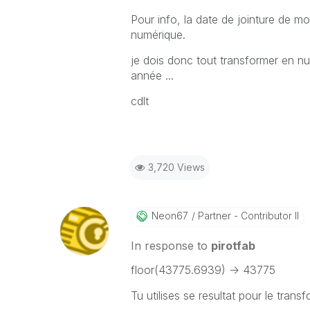
Pour info, la date de jointure de m
numérique.
je dois donc tout transformer en num
année ...
cdlt
3,720 Views
Neon67
Partner - Contributor II
In response to
pirotfab
floor(43775.6939) -> 43775
Tu utilises se resultat pour le trans