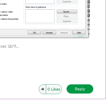
vec QV11...
Reply
0
Likes