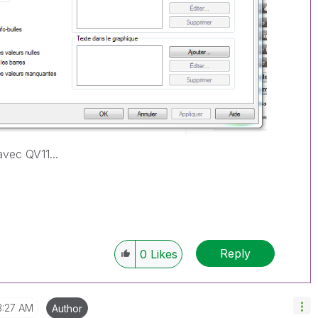
avec QV11...
Reply
0
Likes
3:27 AM
Author