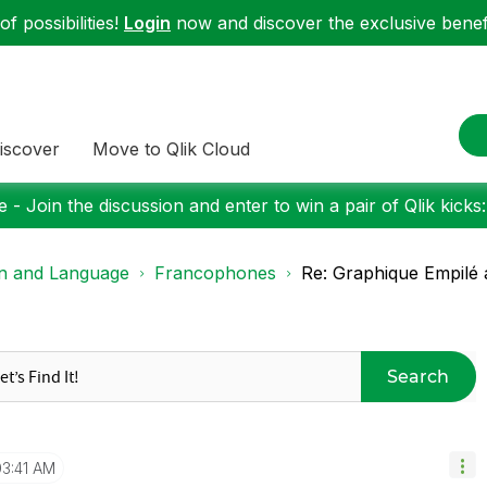
f possibilities!
Login
now and discover the exclusive benefi
iscover
Move to Qlik Cloud
 - Join the discussion and enter to win a pair of Qlik kicks
on and Language
Francophones
Re: Graphique Empilé a
Search
03:41 AM