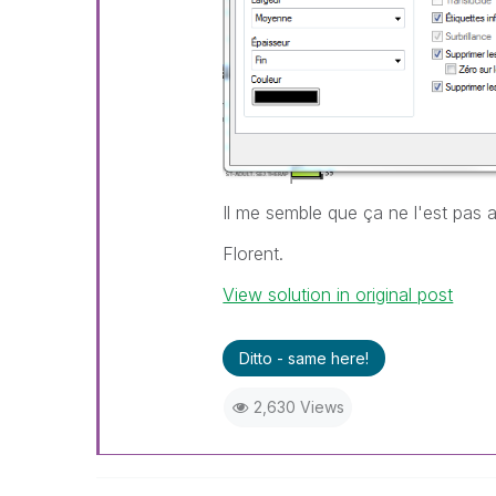
Il me semble que ça ne l'est pas a
Florent.
View solution in original post
Ditto - same here!
2,630 Views