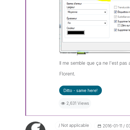
Il me semble que ça ne l'est pas 
Florent.
Ditto - same here!
2,631 Views
Not applicable
‎2016-01-11
0