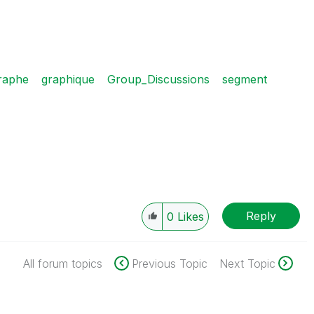
raphe
graphique
Group_Discussions
segment
Reply
0
Likes
All forum topics
Previous Topic
Next Topic