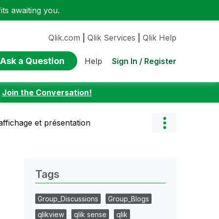
ts awaiting you.
Qlik.com
|
Qlik Services
|
Qlik Help
Ask a Question
Sign In / Register
Help
:
Join the Conversation!
ffichage et présentation
Tags
Group_Discussions
Group_Blogs
qlikview
qlik sense
qlik