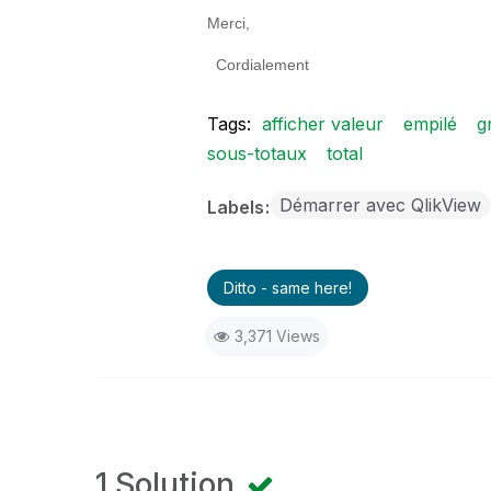
Merci,
Cordialement
Tags:
afficher valeur
empilé
g
sous-totaux
total
Démarrer avec QlikView
Labels
Ditto - same here!
3,371 Views
1 Solution