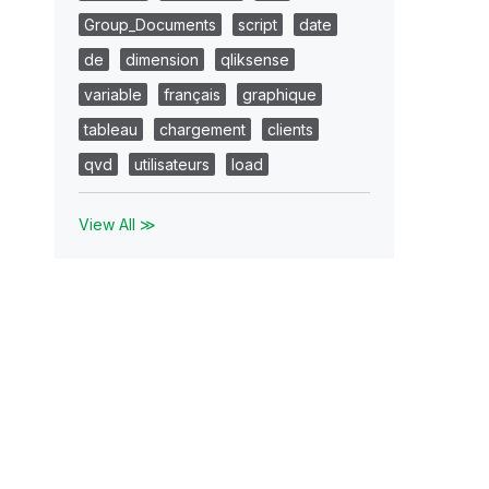
Group_Documents
script
date
de
dimension
qliksense
variable
français
graphique
tableau
chargement
clients
qvd
utilisateurs
load
View All ≫