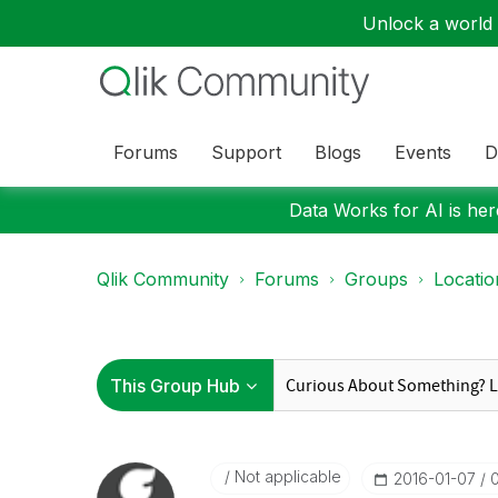
Unlock a world o
Forums
Support
Blogs
Events
D
Data Works for AI is here
Qlik Community
Forums
Groups
Locati
Not applicable
‎2016-01-07