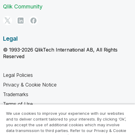
Qlik Community
Legal
© 1993-2026 QlikTech International AB, All Rights
Reserved
Legal Policies
Privacy & Cookie Notice
Trademarks
Terms of Use
Legal Agreements
We use cookies to improve your experience with our websites
and to deliver content tailored to your interests. By clicking ‘Ok’,
Product Terms
you accept the use of additional cookies which may involve
data transmission to third parties. Refer to our Privacy & Cookie
Do not share my info