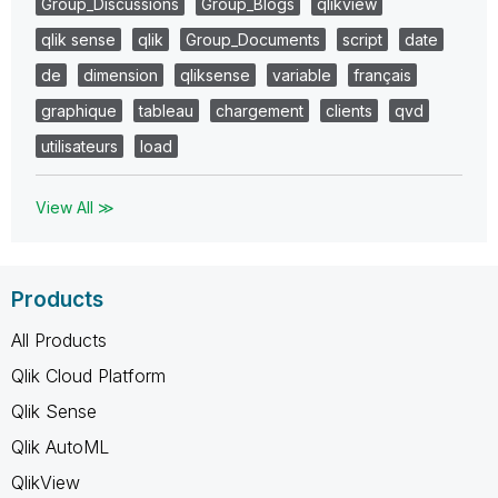
Group_Discussions
Group_Blogs
qlikview
qlik sense
qlik
Group_Documents
script
date
de
dimension
qliksense
variable
français
graphique
tableau
chargement
clients
qvd
utilisateurs
load
View All ≫
Products
All Products
Qlik Cloud Platform
Qlik Sense
Qlik AutoML
QlikView