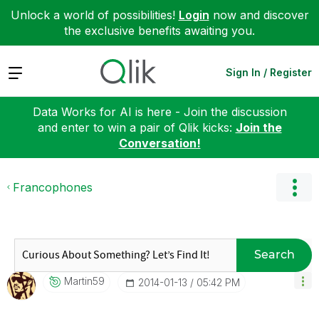
Unlock a world of possibilities!
Login
now and discover
the exclusive benefits awaiting you.
Expand
Sign In / Register
Data Works for AI is here - Join the discussion
and enter to win a pair of Qlik kicks:
Join the
Conversation!
Francophones
Search
Martin59
‎2014-01-13
05:42 PM