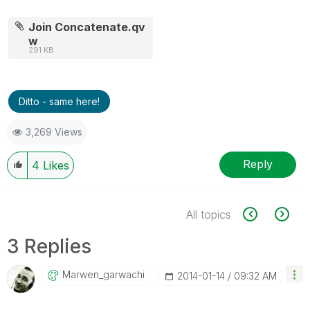
Join Concatenate.qv
w
291 KB
Ditto - same here!
3,269 Views
Reply
4
Likes
All topics
3 Replies
Marwen_garwachi
‎2014-01-14
09:32 AM