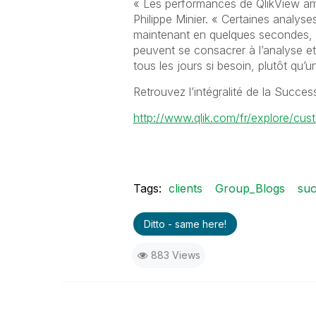
« Les performances de QlikView am
Philippe Minier. « Certaines analys
maintenant en quelques secondes, c
peuvent se consacrer à l’analyse et 
tous les jours si besoin, plutôt qu’u
Retrouvez l’intégralité de la Succe
http://www.qlik.com/fr/explore/cus
Tags:
clients
Group_Blogs
suc
Ditto - same here!
883 Views