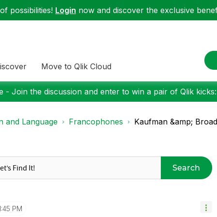
f possibilities!
Login
now and discover the exclusive benefi
iscover
Move to Qlik Cloud
 - Join the discussion and enter to win a pair of Qlik kicks
on and Language
Francophones
Kaufman &amp; Broad g
Search
1:45 PM