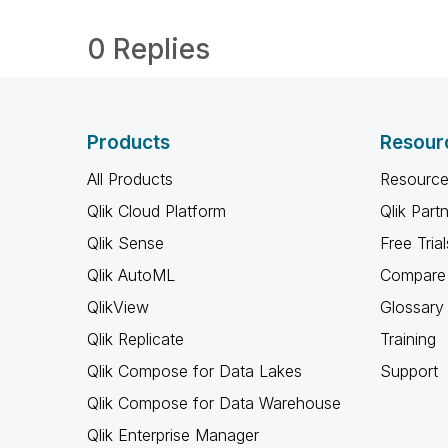
0 Replies
Products
Resour
All Products
Resource
Qlik Cloud Platform
Qlik Part
Qlik Sense
Free Trial
Qlik AutoML
Compare 
QlikView
Glossary
Qlik Replicate
Training
Qlik Compose for Data Lakes
Support
Qlik Compose for Data Warehouse
Qlik Enterprise Manager