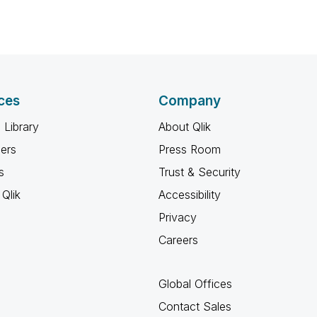
ces
Company
 Library
About Qlik
ners
Press Room
s
Trust & Security
Qlik
Accessibility
Privacy
Careers
Global Offices
Contact Sales