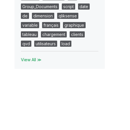
Group_Documents
script
date
de
dimension
qliksense
variable
français
graphique
tableau
chargement
clients
qvd
utilisateurs
load
View All ≫