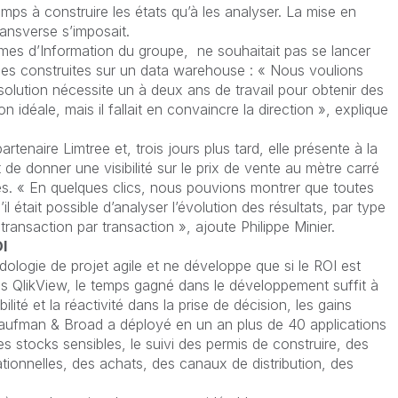
mps à construire les états qu’à les analyser. La mise en
ransverse s’imposait.
èmes d’Information du groupe, ne souhaitait pas se lancer
elles construites sur un data warehouse : « Nous voulions
e solution nécessite un à deux ans de travail pour obtenir des
on idéale, mais il fallait en convaincre la direction », explique
tenaire Limtree et, trois jours plus tard, elle présente à la
 de donner une visibilité sur le prix de vente au mètre carré
es. « En quelques clics, nous pouvions montrer que toutes
l était possible d’analyser l’évolution des résultats, par type
ansaction par transaction », ajoute Philippe Minier.
I
logie de projet agile et ne développe que si le ROI est
ns QlikView, le temps gagné dans le développement suffit à
sibilité et la réactivité dans la prise de décision, les gains
 Kaufman & Broad a déployé en un an plus de 40 applications
s stocks sensibles, le suivi des permis de construire, des
ionnelles, des achats, des canaux de distribution, des