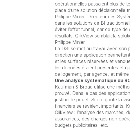
opérationnelles passaient plus de te
place d’une solution décisionnelle t
Philippe Minier, Directeur des Syst
dans les solutions de BI traditionn
éviter l’effet tunnel, car ce type d
résultats. QlikView semblait la soluti
Philippe Minier.
La DSI se met au travail avec son par
direction une application permettant
et les surfaces réservées et vendu
les données étaient présentes et qu’i
de logement, par agence, et même tr
Une analyse systématique du RO
Kaufman & Broad utilise une méthodo
prouvé. Dans le cas des applicatio
justifier le projet. Si on ajoute la vi
financiers se révèlent importants.
QlikView : l’analyse des marchés, de
assurances, des charges non opérat
budgets publicitaires, etc.