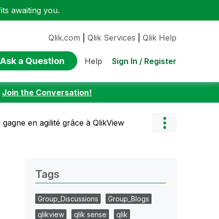
ts awaiting you.
Qlik.com
|
Qlik Services
|
Qlik Help
Ask a Question
Sign In / Register
Help
:
Join the Conversation!
agne en agilité grâce à QlikView
Tags
Group_Discussions
Group_Blogs
qlikview
qlik sense
qlik