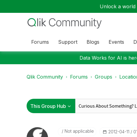
Unlock a world o
Forums
Support
Blogs
Events
D
Data Works for AI is here
Qlik Community
Forums
Groups
Locati
Not applicable
‎2012-04-11
0