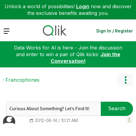
Unlock a world of possibilities!
Login
now and discover
the exclusive benefits awaiting you.
Expand
Sign In / Register
Data Works for AI is here - Join the discussion
and enter to win a pair of Qlik kicks:
Join the
Conversation!
Francophones
Search
‎2012-06-14
10:21 AM