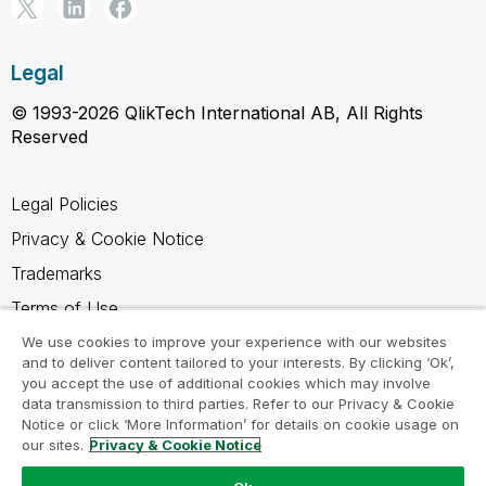
Legal
© 1993-2026 QlikTech International AB, All Rights
Reserved
Legal Policies
Privacy & Cookie Notice
Trademarks
Terms of Use
Legal Agreements
We use cookies to improve your experience with our websites
and to deliver content tailored to your interests. By clicking ‘Ok’,
Product Terms
you accept the use of additional cookies which may involve
data transmission to third parties. Refer to our Privacy & Cookie
Do not share my info
Notice or click ‘More Information’ for details on cookie usage on
our sites.
Privacy & Cookie Notice