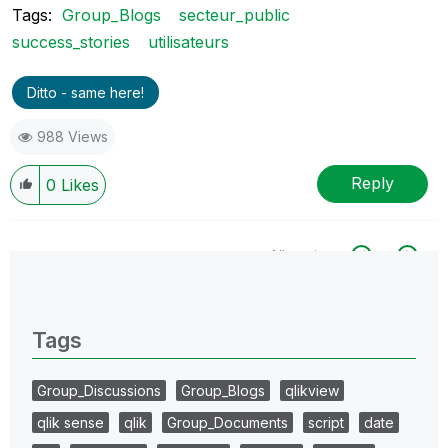
Tags:
Group_Blogs
secteur_public
success_stories
utilisateurs
Ditto - same here!
988 Views
Reply
0
Likes
All topics
0 Replies
Tags
Group_Discussions
Group_Blogs
qlikview
qlik sense
qlik
Group_Documents
script
date