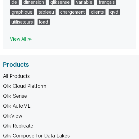
de
dimension
qliksense
variable
français
graphique
tableau
chargement
clients
qvd
utilisateurs
load
View All ≫
Products
All Products
Qlik Cloud Platform
Qlik Sense
Qlik AutoML
QlikView
Qlik Replicate
Qlik Compose for Data Lakes