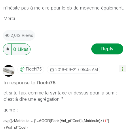
n'hésite pas à me dire pour le pb de moyenne également.
Merci !
2,012 Views
Reply
0
Likes
Flochi75
‎2016-09-21
05:45 AM
In response to
flochi75
et si tu faix comme la syntaxe ci-dessus pour la sum :
c'est à dire une agrégation ?
genre :
avg({<Matricule = {"=AGGR(Rank(Val_pt*Coef)),Matricule)<1
1
"}
>}Val_pt*Coef)