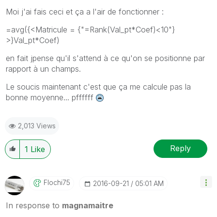
Moi j'ai fais ceci et ça a l'air de fonctionner :
=avg({<Matricule = {"=Rank(Val_pt*Coef)<10"}
>}Val_pt*Coef)
en fait jpense qu'il s'attend à ce qu'on se positionne par
rapport à un champs.
Le soucis maintenant c'est que ça me calcule pas la
bonne moyenne... pffffff
2,013 Views
Reply
1
Like
Flochi75
‎2016-09-21
05:01 AM
In response to
magnamaitre