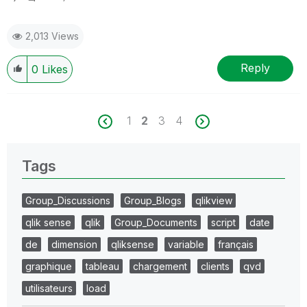
2,013 Views
Reply
0
Likes
1
2
3
4
Tags
Group_Discussions
Group_Blogs
qlikview
qlik sense
qlik
Group_Documents
script
date
de
dimension
qliksense
variable
français
graphique
tableau
chargement
clients
qvd
utilisateurs
load