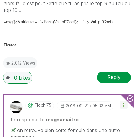
alors là, c'est peut -être que tu as pris le top 9 au lieu du
top 10...
=avg({<Matricule = {"=Rank(Val_pt*Coef)<1
1
"} >}Val_pt*Coef)
Florent
2,012 Views
Reply
0
Likes
Flochi75
‎2016-09-21
05:33 AM
In response to
magnamaitre
on retrouve bien cette formule dans une autre
demande :