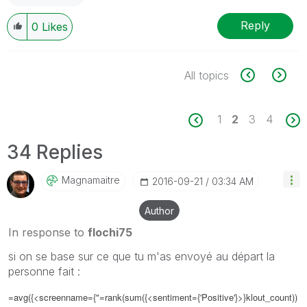
Reply
0
Likes
All topics
1
2
3
4
34 Replies
Magnamaitre
‎2016-09-21
03:34 AM
Author
In response to
flochi75
si on se base sur ce que tu m'as envoyé au départ la
personne fait :
=avg({<screenname={"=rank(sum({<sentiment={'Positive'}>}klout_count))