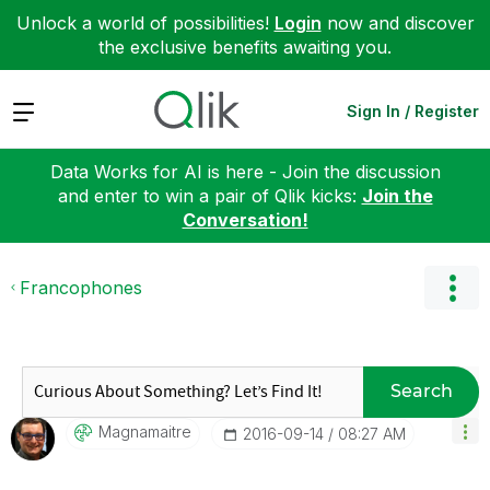
Unlock a world of possibilities!
Login
now and discover
the exclusive benefits awaiting you.
Expand
Sign In / Register
Data Works for AI is here - Join the discussion
and enter to win a pair of Qlik kicks:
Join the
Conversation!
Francophones
Search
Magnamaitre
‎2016-09-14
08:27 AM