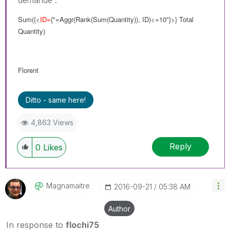
Sum({<
ID=
{"=Aggr(Rank(Sum(Quantity)), ID)<=10"}>} Total
Quantity)
Florent
Ditto - same here!
4,863 Views
Reply
0
Likes
Magnamaitre
‎2016-09-21
05:38 AM
Author
In response to
flochi75