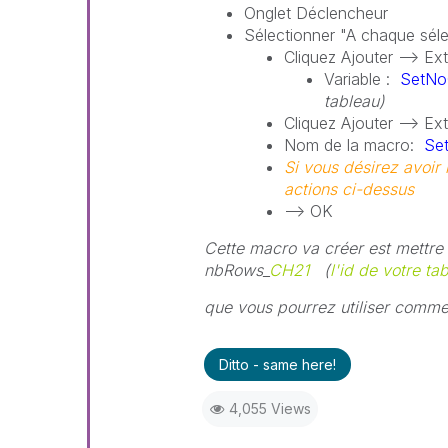
Onglet Déclencheur
Sélectionner "A chaque sélec
Cliquez Ajouter --> Ex
Variable :
SetNo
tableau)
Cliquez Ajouter --> E
Nom de la macro:
Se
Si vous désirez avoir 
actions ci-dessus
--> OK
Cette macro va créer est mettre 
nbRows_
CH21
(
l'id de votre ta
que vous pourrez utiliser comme
Ditto - same here!
4,055 Views