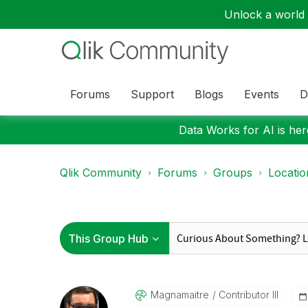
Unlock a world o
Forums
Support
Blogs
Events
D
Data Works for AI is here
Qlik Community
Forums
Groups
Locati
Magnamaitre
Contributor III