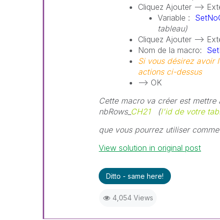
Cliquez Ajouter --> Ext
Variable :
SetNo
tableau)
Cliquez Ajouter --> E
Nom de la macro:
Se
Si vous désirez avoir 
actions ci-dessus
--> OK
Cette macro va créer est mettre 
nbRows_
CH21
(
l'id de votre tab
que vous pourrez utiliser comme
View solution in original post
Ditto - same here!
4,054 Views