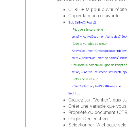
CTRL + M pour ouvrir l'édit
Copier la macro suivante:
Sub SetNoOfRows()
'Récupère le paramètre
set p1 = ActiveDocument.Variables("Set
'Crée la variable de retour
ActiveDocument.CreateVariable "nbRows_
set v = ActiveDocument.Variables("nbRow
'Récupère le nombre de ligne de l'objet dé
set obj = ActiveDocument.GetSheetObject
'Retourne la valeur
v.SetContent obj.GetNoOfRows,
true
End
Sub
Cliquez sur "Vérifier", puis 
Créer une variable que vous 
Propriété du document (CT
Onglet Déclencheur
Sélectionner "A chaque sélec