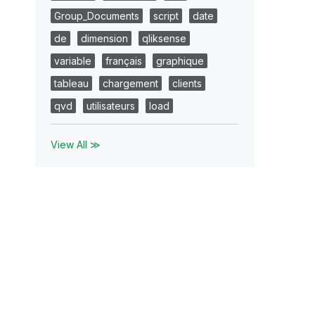
Group_Documents
script
date
de
dimension
qliksense
variable
français
graphique
tableau
chargement
clients
qvd
utilisateurs
load
View All ≫