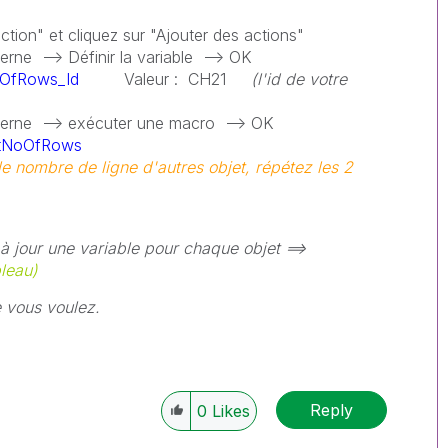
tion" et cliquez sur "Ajouter des actions"
terne --> Définir la variable --> OK
OfRows_Id
Valeur : CH21
(l'id de votre
xterne --> exécuter une macro --> OK
tNoOfRows
le nombre de ligne d'autres objet, répétez les 2
à jour une variable pour chaque objet ==>
bleau)
 vous voulez.
Reply
0
Likes