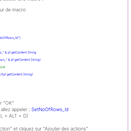
eur de macro
NoOfRows_Id")
" & p1.getContent.String
s_" & p1.getContent.String)
siré
(p1.getContent.String)
sur "OK"
allez appeler :
SetNoOfRows_Id
RL + ALT + D)
tion" et cliquez sur "Ajouter des actions"