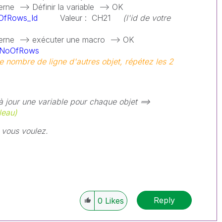
erne --> Définir la variable --> OK
OfRows_Id
Valeur : CH21
(l'id de votre
xterne --> exécuter une macro --> OK
tNoOfRows
le nombre de ligne d'autres objet, répétez les 2
à jour une variable pour chaque objet ==>
leau)
 vous voulez.
Reply
0
Likes