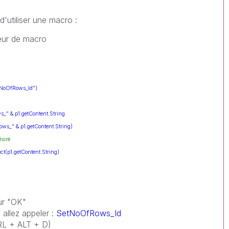
d'utiliser une macro :
teur de macro
tNoOfRows_Id")
" & p1.getContent.String
ws_" & p1.getContent.String)
ésiré
t(p1.getContent.String)
sur "OK"
 allez appeler :
SetNoOfRows_Id
RL + ALT + D)