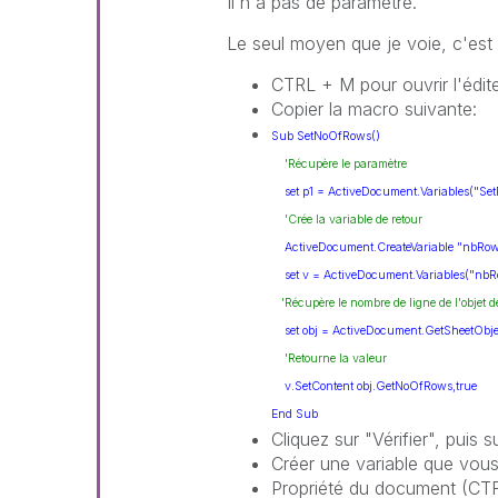
Il n'a pas de paramètre.
Le seul moyen que je voie, c'est 
CTRL + M pour ouvrir l'édi
Copier la macro suivante:
Sub SetNoOfRows()
'Récupère le paramètre
set p1 = ActiveDocument.Variables("Se
'Crée la variable de retour
ActiveDocument.CreateVariable "nbRows_
set v = ActiveDocument.Variables("nbRo
'Récupère le nombre de ligne de l'objet d
set obj = ActiveDocument.GetSheetObjec
'Retourne la valeur
v.SetContent obj.GetNoOfRows,
true
End
Sub
Cliquez sur "Vérifier", puis 
Créer une variable que vous
Propriété du document (CT