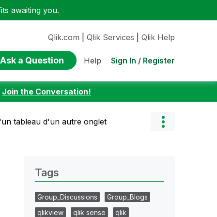
ts awaiting you.
Qlik.com
|
Qlik Services
|
Qlik Help
Ask a Question
Sign In / Register
Help
:
Join the Conversation!
'un tableau d'un autre onglet
Tags
Group_Discussions
Group_Blogs
qlikview
qlik sense
qlik