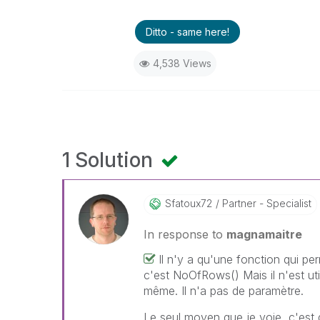
Ditto - same here!
4,538 Views
1 Solution
Sfatoux72
Partner - Specialist
In response to
magnamaitre
Il n'y a qu'une fonction qui pe
c'est NoOfRows() Mais il n'est uti
même. Il n'a pas de paramètre.
Le seul moyen que je voie, c'est d