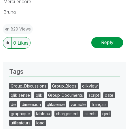
Merci encore
Bruno
829 Views
Reply
0
Likes
Tags
Group_Discussions
Group_Blogs
qlikview
qlik sense
qlik
Group_Documents
script
date
de
dimension
qliksense
variable
français
graphique
tableau
chargement
clients
qvd
utilisateurs
load