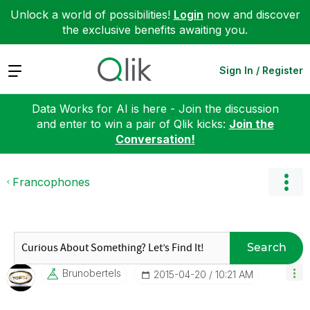
Unlock a world of possibilities!
Login
now and discover
the exclusive benefits awaiting you.
Expand
Sign In / Register
Data Works for AI is here - Join the discussion
and enter to win a pair of Qlik kicks:
Join the
Conversation!
Francophones
Search
Brunobertels
‎2015-04-20
10:21 AM