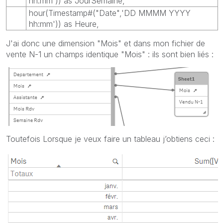
hh:mm')) as JourSemaine,
hour(Timestamp#("Date",'DD MMMM YYYY
hh:mm')) as Heure,
J'ai donc une dimension "Mois" et dans mon fichier de
vente N-1 un champs identique "Mois" : ils sont bien liés :
Toutefois Lorsque je veux faire un tableau j’obtiens ceci :