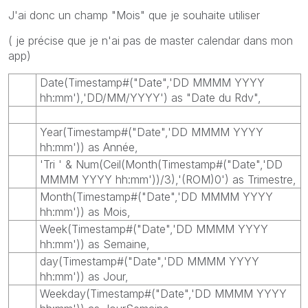
J'ai donc un champ "Mois" que je souhaite utiliser
( je précise que je n'ai pas de master calendar dans mon
app)
Date(Timestamp#("Date",'DD MMMM YYYY
hh:mm'),'DD/MM/YYYY') as "Date du Rdv",
Year(Timestamp#("Date",'DD MMMM YYYY
hh:mm')) as Année,
'Tri ' & Num(Ceil(Month(Timestamp#("Date",'DD
MMMM YYYY hh:mm'))/3),'(ROM)0') as Trimestre,
Month(Timestamp#("Date",'DD MMMM YYYY
hh:mm')) as Mois,
Week(Timestamp#("Date",'DD MMMM YYYY
hh:mm')) as Semaine,
day(Timestamp#("Date",'DD MMMM YYYY
hh:mm')) as Jour,
Weekday(Timestamp#("Date",'DD MMMM YYYY