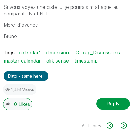
Si vous voyez une piste .... je pourrais m'attaque au
comparatif N et N-1 ...
Merci d'avance
Bruno
Tags:
calendar'
dimension.
Group_Discussions
master calendar
qlik sense
timestamp
Ditto - same here!
1,416 Views
Reply
0
Likes
All topics