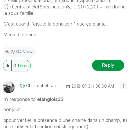
2 - Mid(Spécification3,Len(subfield(Spécification3,' ',
1))+Len(subfield(Spécification3,' ', 2))+2,20) = me donne
la sous famille
C'est quand j'ajoute la condition 1 que ça plante.
Merci d'avance.
2,034 Views
Reply
0
Likes
Christophebraul
T
‎2018-01-31
08:00 AM
In response to
elanglois33
bonjour,
ppour vérifier la présence d'une chaine dans un champ, tu
peux utiliser la fonction substringcount()