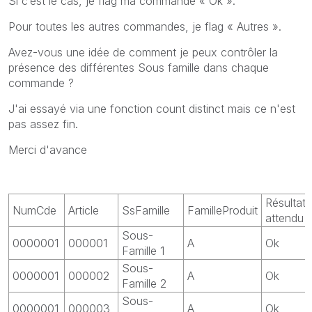
Si c’est le cas, je flag ma commande « Ok ».
Pour toutes les autres commandes, je flag « Autres ».
Avez-vous une idée de comment je peux contrôler la
présence des différentes Sous famille dans chaque
commande ?
J'ai essayé via une fonction count distinct mais ce n'est
pas assez fin.
Merci d'avance
Résultat
NumCde
Article
SsFamille
FamilleProduit
attendu
Sous-
0000001
000001
A
Ok
Famille 1
Sous-
0000001
000002
A
Ok
Famille 2
Sous-
0000001
000003
A
Ok