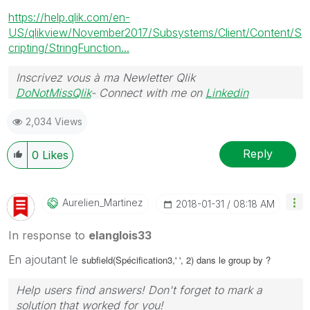
https://help.qlik.com/en-
US/qlikview/November2017/Subsystems/Client/Content/S
cripting/StringFunction...
Inscrivez vous à ma Newletter Qlik
DoNotMissQlik
- Connect with me on
Linkedin
2,034 Views
Reply
0
Likes
Aurelien_Martin
Ez
‎2018-01-31
08:18 AM
In response to
elanglois33
En ajoutant le
subfield(Spécification3,' ', 2) dans le group by ?
Help users find answers! Don't forget to mark a
solution that worked for you!