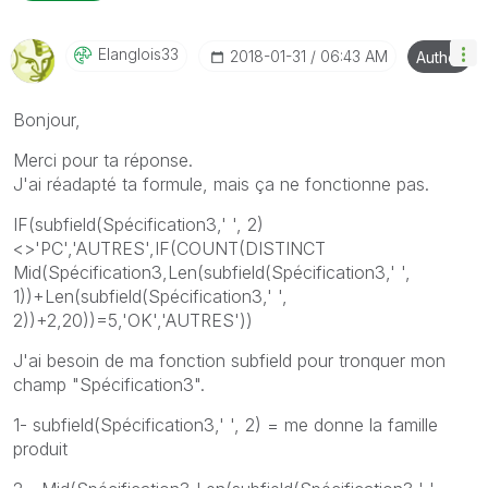
Elanglois33
‎2018-01-31
06:43 AM
Author
Bonjour,
Merci pour ta réponse.
J'ai réadapté ta formule, mais ça ne fonctionne pas.
IF(subfield(Spécification3,' ', 2)
<>'PC','AUTRES',IF(COUNT(DISTINCT
Mid(Spécification3,Len(subfield(Spécification3,' ',
1))+Len(subfield(Spécification3,' ',
2))+2,20))=5,'OK','AUTRES'))
J'ai besoin de ma fonction subfield pour tronquer mon
champ "Spécification3".
1- subfield(Spécification3,' ', 2) = me donne la famille
produit