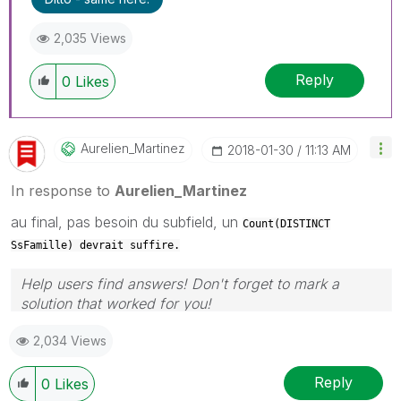
2,035 Views
Reply
0
Likes
Aurelien_Martin
Ez
‎2018-01-30
11:13 AM
In response to
Aurelien_Martinez
au final, pas besoin du subfield, un
Count(DISTINCT
SsFamille
) devrait suffire.
Help users find answers! Don't forget to mark a
solution that worked for you!
2,034 Views
Reply
0
Likes