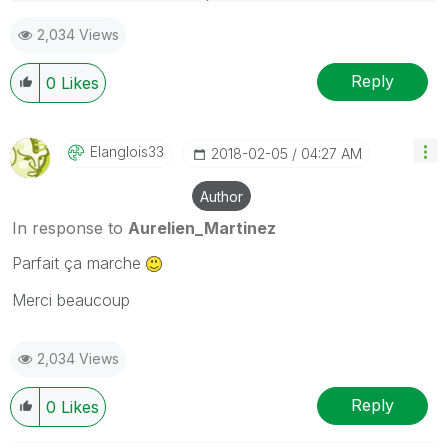
2,034 Views
Reply
0
Likes
Elanglois33
‎2018-02-05
04:27 AM
Author
In response to
Aurelien_Martinez
Parfait ça marche
Merci beaucoup
2,034 Views
Reply
0
Likes