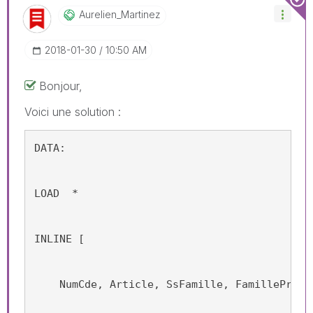
Aurelien_Martin
Ez
‎2018-01-30
10:50 AM
Bonjour,
Voici une solution :
DATA:
LOAD  *
INLINE [
    NumCde, Article, SsFamille, FamilleProdu