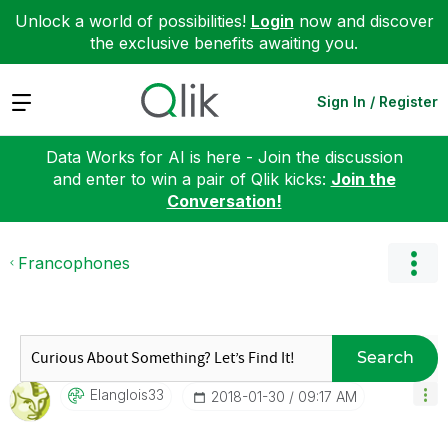
Unlock a world of possibilities!
Login
now and discover
the exclusive benefits awaiting you.
Expand
Sign In / Register
Data Works for AI is here - Join the discussion
and enter to win a pair of Qlik kicks:
Join the
Conversation!
Francophones
Search
Elanglois33
‎2018-01-30
09:17 AM