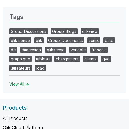
Tags
Group_Discussions
Group_Blogs
qlikview
qlik sense
qlik
Group_Documents
script
date
de
dimension
qliksense
variable
français
graphique
tableau
chargement
clients
qvd
utilisateurs
load
View All ≫
Products
All Products
Qlik Cloud Platform