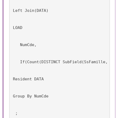
Left Join(DATA)
LOAD
   NumCde,
   If(Count(DISTINCT SubField(SsFamille, ' '
Resident DATA
Group By NumCde
 ;