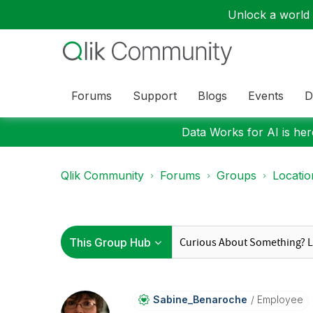
Unlock a world o
Forums
Support
Blogs
Events
D
Data Works for AI is here
Qlik Community
Forums
Groups
Locati
Sabine_Benaroch
E
Employee