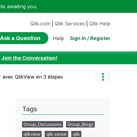
ts awaiting you.
Qlik.com
|
Qlik Services
|
Qlik Help
Ask a Question
Sign In / Register
Help
:
Join the Conversation!
 avec QlikView en 3 étapes
Tags
Group_Discussions
Group_Blogs
qlikview
qlik sense
qlik