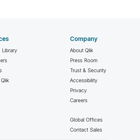
ces
Company
 Library
About Qlik
ners
Press Room
s
Trust & Security
Qlik
Accessibility
Privacy
Careers
Global Offices
Contact Sales