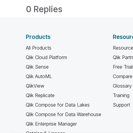
0 Replies
Products
Resour
All Products
Resource
Qlik Cloud Platform
Qlik Part
Qlik Sense
Free Trial
Qlik AutoML
Compare 
QlikView
Glossary
Qlik Replicate
Training
Qlik Compose for Data Lakes
Support
Qlik Compose for Data Warehouse
Qlik Enterprise Manager