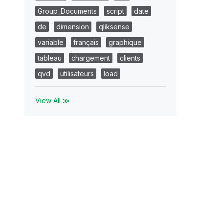
Group_Documents
script
date
de
dimension
qliksense
variable
français
graphique
tableau
chargement
clients
qvd
utilisateurs
load
View All ≫