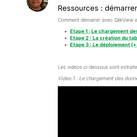
Ressources : démarrer
Comment démarrer avec QlikView e
Etape 1 : Le chargement d
Etape 2 : La création du ta
Etape 3 : Le déploiement (+
Les vidéos ci-dessous sont extrait
Video 1 : Le chargement des donn