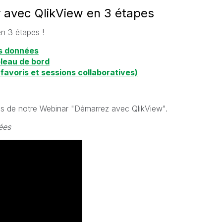
 avec QlikView en 3 étapes
n 3 étapes !
es données
bleau de bord
 favoris et sessions collaboratives)
es de notre Webinar "Démarrez avec QlikView".
ées