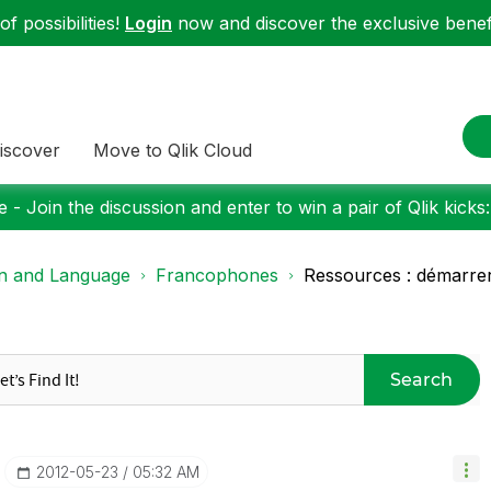
f possibilities!
Login
now and discover the exclusive benefi
iscover
Move to Qlik Cloud
 - Join the discussion and enter to win a pair of Qlik kicks
on and Language
Francophones
Ressources : démarrer
Search
‎2012-05-23
05:32 AM