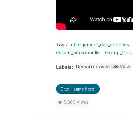
Tags:
chargement_des_données
edition_personnelle
Group_Doc
Démarrer avec QlikView
Labels
Ditto - same here!
6,800 Views