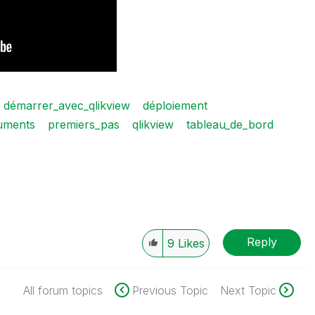
démarrer_avec_qlikview
déploiement
uments
premiers_pas
qlikview
tableau_de_bord
Reply
9
Likes
All forum topics
Previous Topic
Next Topic