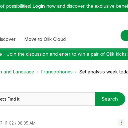
f possibilities!
Login
now and discover the exclusive benefi
iscover
Move to Qlik Cloud
 - Join the discussion and enter to win a pair of Qlik kicks
on and Language
Francophones
Set analysis week tod
Search
17-11-02
08:05 AM