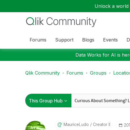
Unlock a world o
Forums
Support
Blogs
Events
D
Data Works for AI is here
Qlik Community
Forums
Groups
Locati
MauriceLudo
Creator II
‎20