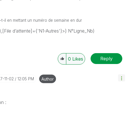
e-t-il en mettant un numéro de semaine en dur
File d’attente]={'N1-Autres'}>} N°Ligne_Nb)
Reply
0
Likes
17-11-02
12:05 PM
Author
n :