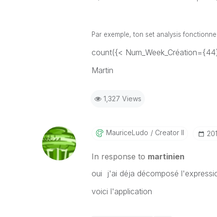
Par exemple, ton set analysis fonctionn
count({< Num_Week_Création={44},[
Martin
1,327 Views
MauriceLudo
Creator II
‎20
In response to
martinien
oui j'ai déja décomposé l'expressio
voici l'application