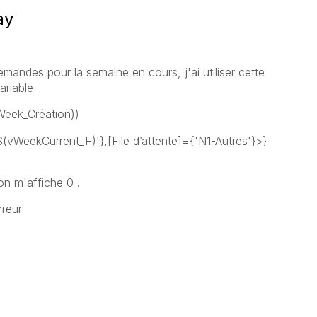
ay
mandes pour la semaine en cours, j'ai utiliser cette
ariable
eek_Création))
WeekCurrent_F)'},[File d’attente]={'N1-Autres'}>}
ion m'affiche 0 .
rreur