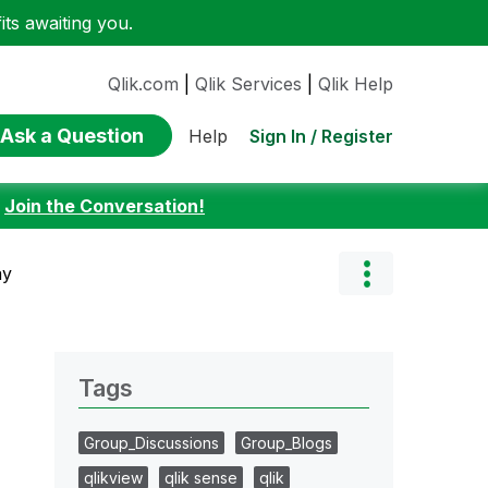
ts awaiting you.
Qlik.com
|
Qlik Services
|
Qlik Help
Ask a Question
Sign In / Register
Help
:
Join the Conversation!
ay
Tags
Group_Discussions
Group_Blogs
qlikview
qlik sense
qlik