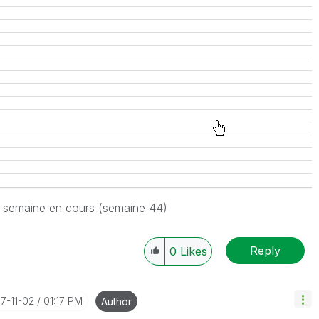
la semaine en cours (semaine 44)
Reply
0
Likes
17-11-02
01:17 PM
Author