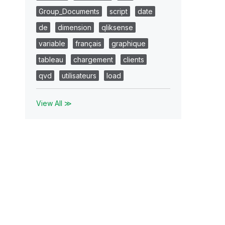
Group_Documents
script
date
de
dimension
qliksense
variable
français
graphique
tableau
chargement
clients
qvd
utilisateurs
load
View All ≫