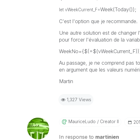
Week(Today());
let vWeekCurrent_F=
C'est l'option que je recommande.
Une autre solution est de changer 
pour forcer l'évaluation de la variab
WeekNo={$(=$(vWeekCurrent_F))
Au passage, je ne comprend pas t
en argument que les valeurs numériq
Martin
1,327 Views
MauriceLudo
Creator II
‎20
In response to
martinien