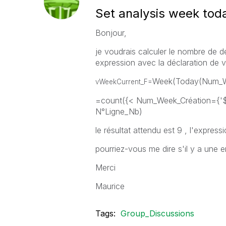
Set analysis week tod
Bonjour,
je voudrais calculer le nombre de de
expression avec la déclaration de v
Week(Today(Num_W
vWeekCurrent_F=
=count({< Num_Week_Création={'$(v
N°Ligne_Nb)
le résultat attendu est 9 , l'express
pourriez-vous me dire s'il y a une e
Merci
Maurice
Tags:
Group_Discussions