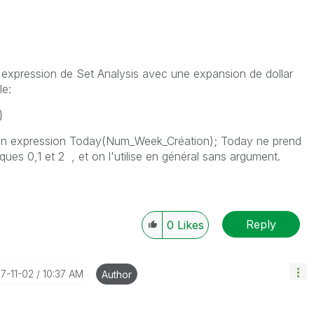
l'expression de Set Analysis avec une expansion de dollar
le:
}
on expression Today(Num_Week_Création); Today ne prend
ues 0,1 et 2 , et on l'utilise en général sans argument.
Reply
0
Likes
17-11-02
10:37 AM
Author