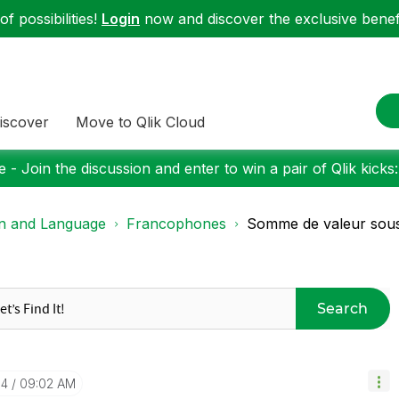
f possibilities!
Login
now and discover the exclusive benefi
iscover
Move to Qlik Cloud
 - Join the discussion and enter to win a pair of Qlik kicks
on and Language
Francophones
Somme de valeur sous 
Search
04
09:02 AM