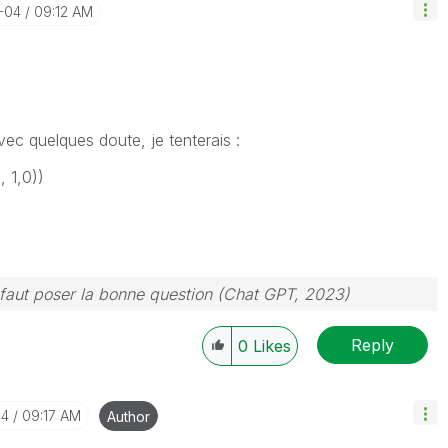
2-04
09:12 AM
vec quelques doute, je tenterais :
 1,0))
 faut poser la bonne question (Chat GPT, 2023)
Reply
0
Likes
04
09:17 AM
Author