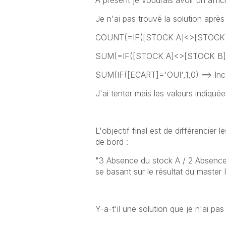
A présent je voudrais avoir un affi
Je n'ai pas trouvé la solution après 
COUNT(=IF([STOCK A]<>[STOCK B]
SUM(=IF([STOCK A]<>[STOCK B], '
SUM(IF([ECART]='OUI',1,0) ==> Inc
J'ai tenter mais les valeurs indiquée
L'objectif final est de différencier l
de bord :
"3 Absence du stock A / 2 Absence 
se basant sur le résultat du master 
Y-a-t'il une solution que je n'ai 