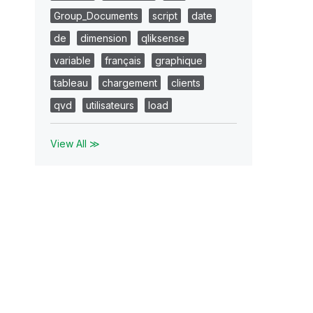
Group_Documents
script
date
de
dimension
qliksense
variable
français
graphique
tableau
chargement
clients
qvd
utilisateurs
load
View All ≫