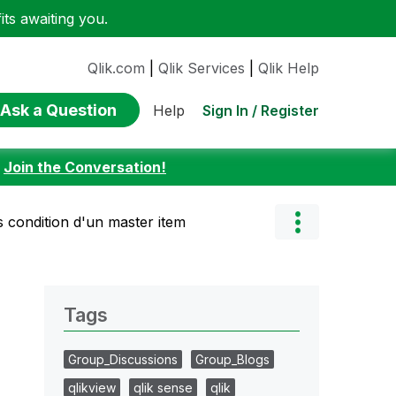
ts awaiting you.
Qlik.com
|
Qlik Services
|
Qlik Help
Ask a Question
Sign In / Register
Help
:
Join the Conversation!
condition d'un master item
Tags
Group_Discussions
Group_Blogs
qlikview
qlik sense
qlik