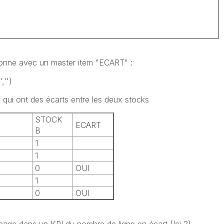
lonne avec un master item "ECART" :
'')
s qui ont des écarts entre les deux stocks
STOCK
ECART
B
1
1
0
OUI
1
0
OUI