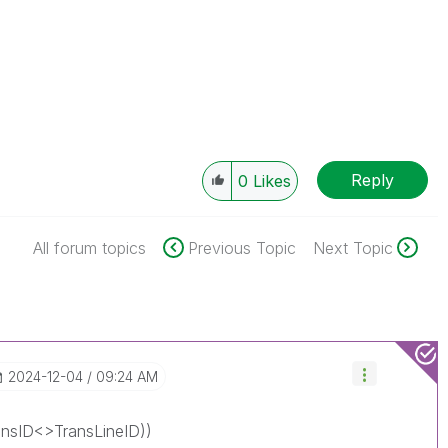
Reply
0
Likes
All forum topics
Previous Topic
Next Topic
‎2024-12-04
09:24 AM
ansID<>TransLineID))