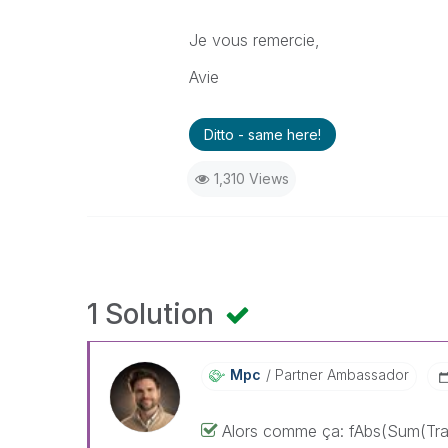
Je vous remercie,
Avie
Ditto - same here!
1,310 Views
1 Solution
Mpc
Partner Ambassador
Alors comme ça: fAbs(Sum(Tr