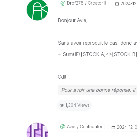
Dref278
Creator II
‎2024-1
Bonjour Avie,
Sans avoir reproduit le cas, donc a
= Sum
(IF([STOCK A]<>[STOCK B],
Cdlt,
Pour avoir une bonne réponse, il
1,304 Views
Avie
Contributor
‎2024-12-