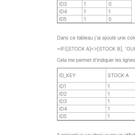
ID3
1
0
ID4
1
1
ID5
1
0
Dans ce tableau j'ai ajouté une co
=IF([STOCK A]<>[STOCK B], 'OUI',
Cela me permet d'indiquer les ligne
ID_KEY
STOCK A
ID1
1
ID2
1
ID3
1
ID4
1
ID5
1