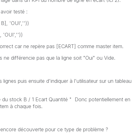
chage dans un KPI du nombre de ligne en écart (Ici 2).
avoir testé :
, 'OUI',''))
OUI',''))
orrect car ne repère pas [ECART] comme master item.
s ne différencie pas que la ligne soit "Oui" ou Vide.
es lignes puis ensuite d'indiquer à l'utilisateur sur un tableau
du stock B / 1 Ecart Quantité " Donc potentiellement en
Item à chaque fois.
pas encore découverte pour ce type de problème ?