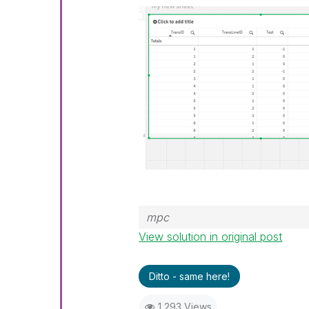
mpc
View solution in original post
Ditto - same here!
1,293 Views