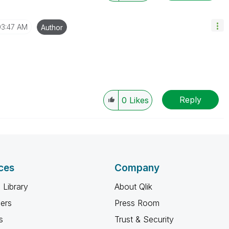
03:47 AM
Author
Reply
0
Likes
ces
Company
 Library
About Qlik
ners
Press Room
s
Trust & Security