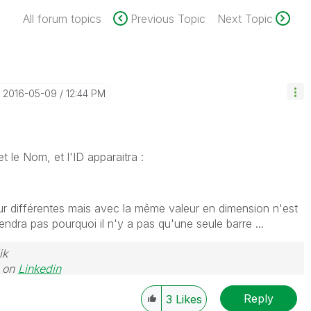
All forum topics
Previous Topic
Next Topic
‎2016-05-09
12:44 PM
t le Nom, et l'ID apparaitra :
ur différentes mais avec la même valeur en dimension n'est
rendra pas pourquoi il n'y a pas qu'une seule barre ...
ik
e on
Linkedin
Reply
3
Likes