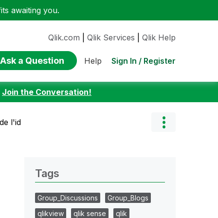
ts awaiting you.
Qlik.com
|
Qlik Services
|
Qlik Help
Ask a Question
Sign In / Register
Help
:
Join the Conversation!
de l'id
Tags
Group_Discussions
Group_Blogs
qlikview
qlik sense
qlik