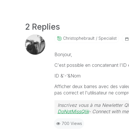
2 Replies
Christophebraul
T
Specialist
Bonjour,
C'est possible en concatenant l'ID e
ID &'-'&Nom
Afficher deux barres avec des vale
pas correct et l'utilisateur ne comp
Inscrivez vous à ma Newletter Ql
DoNotMissQlik
- Connect with m
700 Views