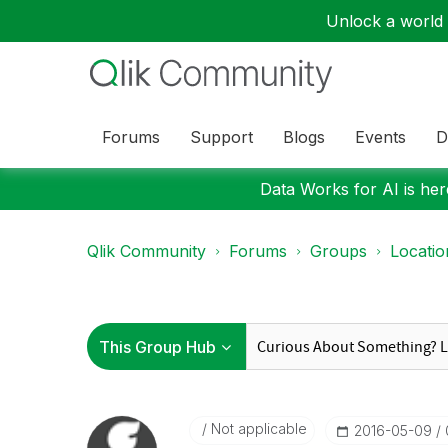
Unlock a world o
Forums
Support
Blogs
Events
D
Data Works for AI is here
Qlik Community
Forums
Groups
Locati
Not applicable
‎2016-05-09