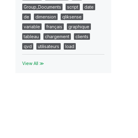
Group_Documents
script
date
de
dimension
qliksense
variable
français
graphique
tableau
chargement
clients
qvd
utilisateurs
load
View All ≫