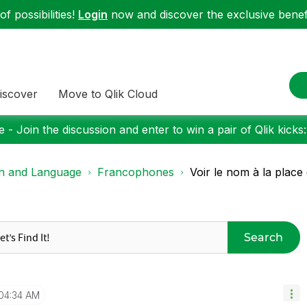
f possibilities!
Login
now and discover the exclusive benefi
iscover
Move to Qlik Cloud
 - Join the discussion and enter to win a pair of Qlik kicks
on and Language
Francophones
Voir le nom à la place 
Search
04:34 AM