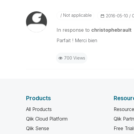
Not applicable
‎2016-05-10
In response to
christophebrault
Parfait ! Merci bien
700 Views
Products
Resour
All Products
Resource
Qlik Cloud Platform
Qlik Part
Qlik Sense
Free Trial