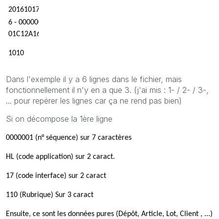
20161017201610182018101700000000000000000 00000000000
6 - 0000003HL17111 FR04 300Upload LOGIROSS L1
01C12A16
1010 A0000001 L02476859 430BA25
Dans l'exemple il y a 6 lignes dans le fichier, mais
fonctionnellement il n'y en a que 3. (j'ai mis : 1- / 2- / 3-,
... pour repérer les lignes car ça ne rend pas bien)
Si on décompose la 1ère ligne
0000001 (n° séquence) sur 7 caractères
HL (code application) sur 2 caract.
17 (code interface) sur 2 caract
110 (Rubrique) Sur 3 caract
Ensuite, ce sont les données pures (Dépôt, Article, Lot, Client , ...)