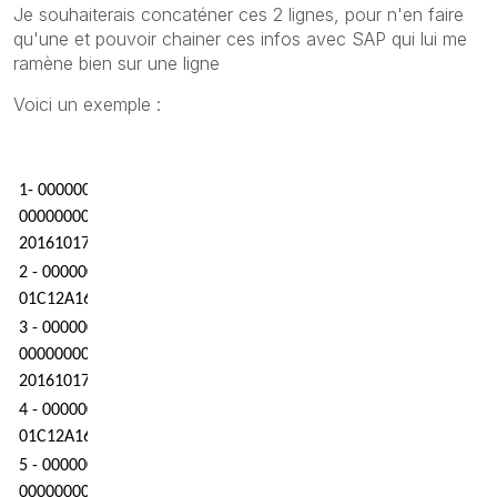
Je souhaiterais concaténer ces 2 lignes, pour n'en faire
qu'une et pouvoir chainer ces infos avec SAP qui lui me
ramène bien sur une ligne
Voici un exemple :
1- 0000001HL17110013DSA80000480 90LIPCNF000005000000
00000000000000000000000000000000000000000000000000000
20161017201610182018101700000000000000000 00000000000
2 - 0000001HL17111 FR04 300Upload LOGIROSS L1
01C12A16 1010 A0000001 L02476865 430BA13
3 - 0000002HL17110013DSA80000480 90LIPCNF00000500000
00000000000000000000000000000000000000000000000000000
20161017201610182018101700000000000000000 00000000000
4 - 0000002HL17111 FR04 300Upload LOGIROSS L1
01C12A16 1010 A0000001 L02476860 430BA17
5 - 0000003HL17110013DSA80000480 90LIPCNF00000500000
00000000000000000000000000000000000000000000000000000