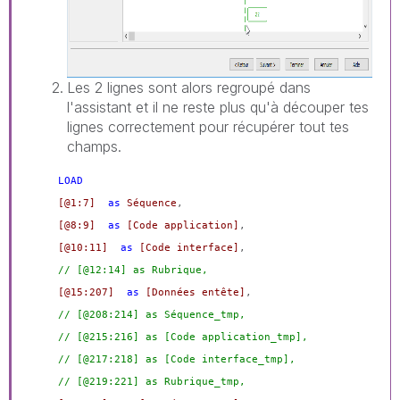
Les 2 lignes sont alors regroupé dans
l'assistant et il ne reste plus qu'à découper tes
lignes correctement pour récupérer tout tes
champs.
LOAD
[@1:7]
as
Séquence
,
[@8:9]
as
[Code application]
,
[@10:11]
as
[Code interface]
,
// [@12:14] as Rubrique,
[@15:207]
as
[Données entête]
,
// [@208:214] as Séquence_tmp,
// [@215:216] as [Code application_tmp],
// [@217:218] as [Code interface_tmp],
// [@219:221] as Rubrique_tmp,