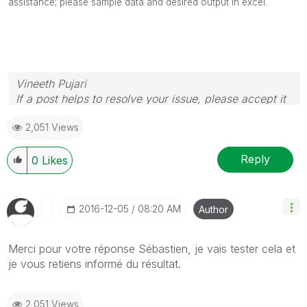
assistance; please sample data and desired output in excel.
Vineeth Pujari
If a post helps to resolve your issue, please accept it
as a Solution.
2,051 Views
Reply
0
Likes
‎2016-12-05
08:20 AM
Author
Merci pour votre réponse Sébastien, je vais tester cela et
je vous retiens informé du résultat.
2,051 Views