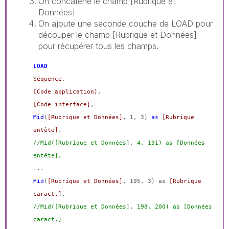
On concatène le champ [Rubrique et
Données]
On ajoute une seconde couche de LOAD pour
découper le champ [Rubrique et Données]
pour récupérer tous les champs.
LOAD
Séquence
,
[Code application]
,
[Code interface]
,
Mid
(
[Rubrique et Données]
, 1, 3)
as
[Rubrique
entête]
,
//Mid([Rubrique et Données], 4, 191) as [Données
entête],
...
(
[Rubrique et Données]
, 195, 3) as
[Rubrique
Mid
caract.]
,
//Mid([Rubrique et Données], 198, 200) as [Données
caract.]