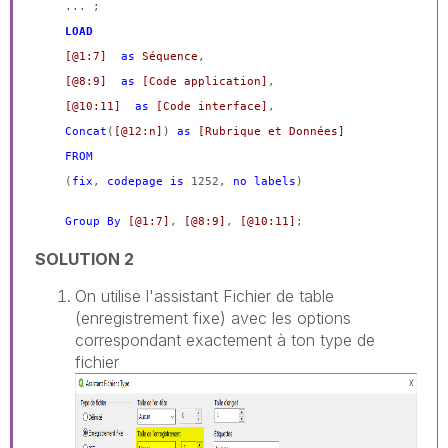
... ;
LOAD
[@1:7]
as
Séquence
,
[@8:9]
as
[Code application]
,
[@10:11]
as
[Code interface]
,
Concat
(
[@12:n]
)
as
[Rubrique et Données]
FROM
(
fix
,
codepage
is
1252,
no
labels
)
Group
By
[@1:7]
,
[@8:9]
,
[@10:11]
;
SOLUTION 2
On utilise l'assistant Fichier de table
(enregistrement fixe) avec les options
correspondant exactement à ton type de
fichier