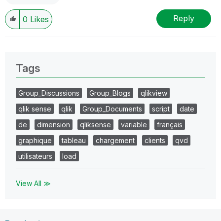
Reply
0
Likes
Tags
Group_Discussions
Group_Blogs
qlikview
qlik sense
qlik
Group_Documents
script
date
de
dimension
qliksense
variable
français
graphique
tableau
chargement
clients
qvd
utilisateurs
load
View All ≫