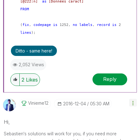
[@222:n]
as
[Données caract]
FROM
(
fix
,
codepage
is
1252,
no
labels
,
record
is
2
lines
);
Ditto - same here!
2,052 Views
Reply
2
Likes
Vinieme12
‎2016-12-04
05:30 AM
Hi,
Sebastien's solutions will work for you, if you need more