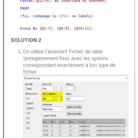
Concat
(
[@12:n]
)
as
[Rubrique et Données]
FROM
(
fix
,
codepage
is
1252,
no
labels
)
Group
By
[@1:7]
,
[@8:9]
,
[@10:11]
;
SOLUTION 2
On utilise l'assistant Fichier de table
(enregistrement fixe) avec les options
correspondant exactement à ton type de
fichier