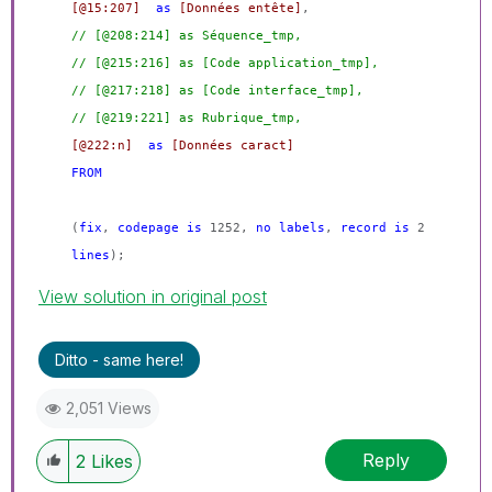
[@15:207]
as
[Données entête]
,
// [@208:214] as Séquence_tmp,
// [@215:216] as [Code application_tmp],
// [@217:218] as [Code interface_tmp],
// [@219:221] as Rubrique_tmp,
[@222:n]
as
[Données caract]
FROM
(
fix
,
codepage
is
1252,
no
labels
,
record
is
2
lines
);
View solution in original post
Ditto - same here!
2,051 Views
Reply
2
Likes