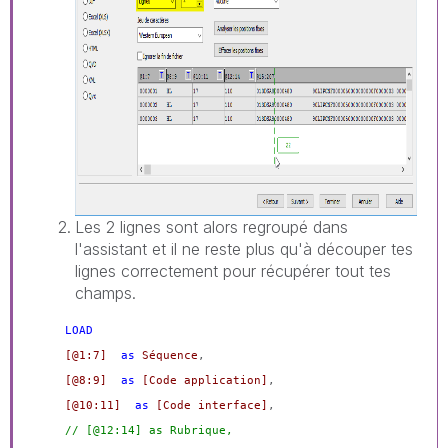
Les 2 lignes sont alors regroupé dans
l'assistant et il ne reste plus qu'à découper tes
lignes correctement pour récupérer tout tes
champs.
LOAD
[@1:7]
as
Séquence
,
[@8:9]
as
[Code application]
,
[@10:11]
as
[Code interface]
,
// [@12:14] as Rubrique,