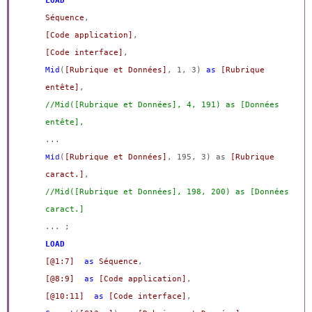
LOAD
Séquence
,
[Code application]
,
[Code interface]
,
Mid
(
[Rubrique et Données]
, 1, 3)
as
[Rubrique
entête]
,
//Mid([Rubrique et Données], 4, 191) as [Données
entête],
...
(
[Rubrique et Données]
, 195, 3) as
[Rubrique
Mid
caract.]
,
//Mid([Rubrique et Données], 198, 200) as [Données
caract.]
... ;
LOAD
[@1:7]
as
Séquence
,
[@8:9]
as
[Code application]
,
[@10:11]
as
[Code interface]
,