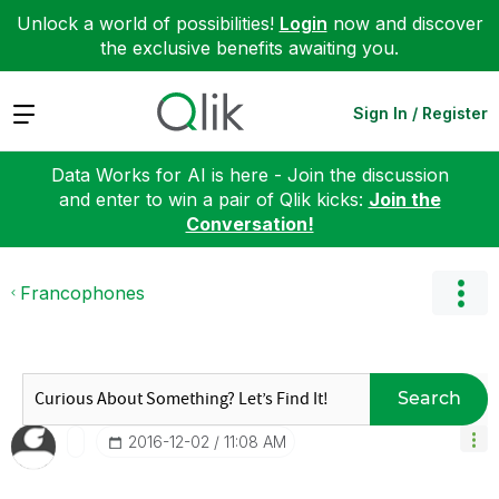
Unlock a world of possibilities!
Login
now and discover
the exclusive benefits awaiting you.
Expand
Sign In / Register
Data Works for AI is here - Join the discussion
and enter to win a pair of Qlik kicks:
Join the
Conversation!
Francophones
Search
‎2016-12-02
11:08 AM