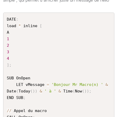
DATE
:
load 
*
 inline 
[
1
2
3
4
]
;
SUB OnOpen

    LET vMessage 
=
'Bonjour Mr Macro(n) '
&
Date
(
Today
(
)
)
&
' à '
&
 Time
(
Now
(
)
)
;
END SUB
;
//
 Appel du macro
