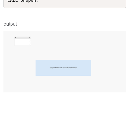
CALL OnOpen
;
output :