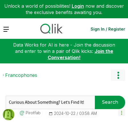
Unlock a world of possibilities!
Login
now and discover
the exclusive benefits awaiting you.
Expand
Sign In / Register
Data Works for AI is here - Join the discussion
and enter to win a pair of Qlik kicks:
Join the
Conversation!
Francophones
Search
Pirotfab
‎2024-10-22
03:58 AM