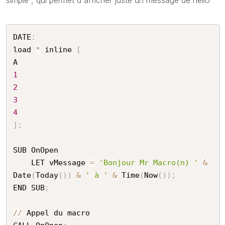
DATE
:
load 
*
 inline 
[
1
2
3
4
]
;
SUB OnOpen

    LET vMessage 
=
'Bonjour Mr Macro(n) '
&
Date
(
Today
(
)
)
&
' à '
&
 Time
(
Now
(
)
)
;
END SUB
;
//
 Appel du macro
