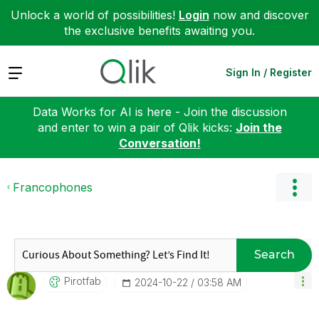
Unlock a world of possibilities!
Login
now and discover
the exclusive benefits awaiting you.
Expand
Sign In / Register
Data Works for AI is here - Join the discussion
and enter to win a pair of Qlik kicks:
Join the
Conversation!
Francophones
Search
Pirotfab
‎2024-10-22
03:58 AM