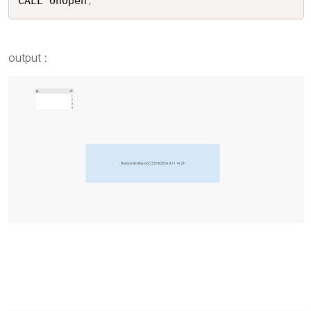
CALL OnOpen
;
output :