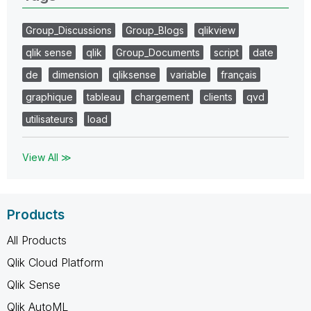
Group_Discussions
Group_Blogs
qlikview
qlik sense
qlik
Group_Documents
script
date
de
dimension
qliksense
variable
français
graphique
tableau
chargement
clients
qvd
utilisateurs
load
View All ≫
Products
All Products
Qlik Cloud Platform
Qlik Sense
Qlik AutoML