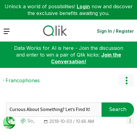
Unlock a world of possibilities!
Login
now and discover
the exclusive benefits awaiting you.
Expand
Sign In / Register
Data Works for AI is here - Join the discussion
and enter to win a pair of Qlik kicks:
Join the
Conversation!
Francophones
Search
So_
‎2019-10-03
10:46 AM