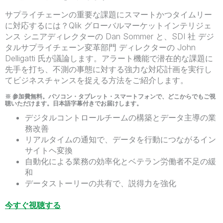
サプライチェーンの重要な課題にスマートかつタイムリー
に対応するには？Qlik グローバルマーケットインテリジェ
ンス シニアディレクターの Dan Sommer と、SDI 社 デジ
タルサプライチェーン変革部門 ディレクターの John
Delligatti 氏が議論します。アラート機能で潜在的な課題に
先手を打ち、不測の事態に対する強力な対応計画を実行し
てビジネスチャンスを捉える方法をご紹介します。
※ 参加費無料。パソコン・タブレット・スマートフォンで、どこからでもご視
聴いただけます。日本語字幕付きでお届けします。
デジタルコントロールチームの構築とデータ主導の業
務改善
リアルタイムの通知で、データを行動につながるイン
サイトヘ変換
自動化による業務の効率化とベテラン労働者不足の緩
和
データストーリーの共有で、説得力を強化
今すぐ視聴する