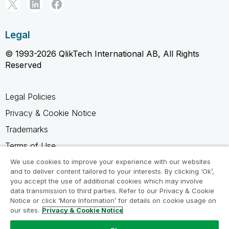
Legal
© 1993-2026 QlikTech International AB, All Rights
Reserved
Legal Policies
Privacy & Cookie Notice
Trademarks
Terms of Use
Legal Agreements
We use cookies to improve your experience with our websites
and to deliver content tailored to your interests. By clicking ‘Ok’,
Product Terms
you accept the use of additional cookies which may involve
data transmission to third parties. Refer to our Privacy & Cookie
Do not share my info
Notice or click ‘More Information’ for details on cookie usage on
our sites.
Privacy & Cookie Notice