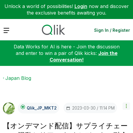
Unlock a world of possibilities!
Login
now and discover
the exclusive benefits awaiting you.
Expand
Sign In / Register
Data Works for AI is here - Join the discussion
and enter to win a pair of Qlik kicks:
Join the
Conversation!
Japan Blog
‎2023-03-30
11:14 PM
Qlik_JP_MKT2
【オンデマンド配信】サプライチェー