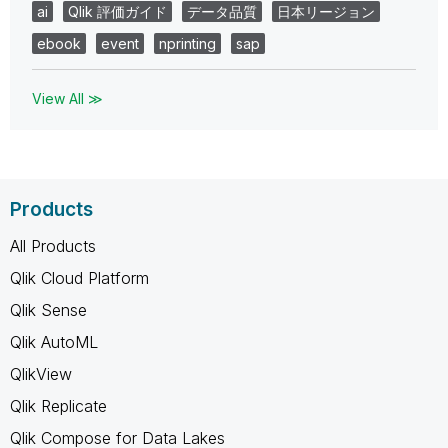
ai
Qlik 評価ガイド
データ品質
日本リージョン
ebook
event
nprinting
sap
View All ≫
Products
All Products
Qlik Cloud Platform
Qlik Sense
Qlik AutoML
QlikView
Qlik Replicate
Qlik Compose for Data Lakes