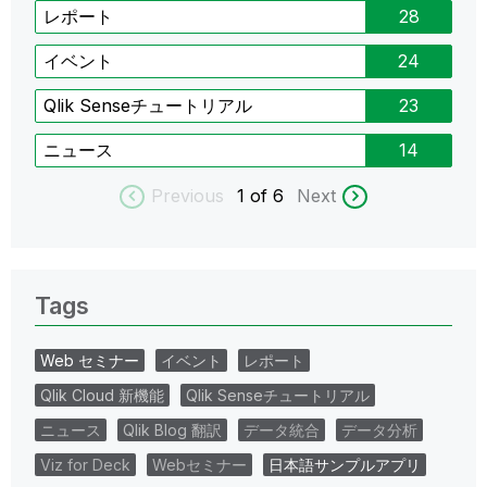
レポート
28
イベント
24
Qlik Senseチュートリアル
23
ニュース
14
Previous
1
of 6
Next
Tags
Web セミナー
イベント
レポート
Qlik Cloud 新機能
Qlik Senseチュートリアル
ニュース
Qlik Blog 翻訳
データ統合
データ分析
Viz for Deck
Webセミナー
日本語サンプルアプリ