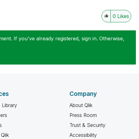
0
Likes
nt. If you've already registered, sign in. Otherwise,
ces
Company
 Library
About Qlik
ners
Press Room
s
Trust & Security
Qlik
Accessibility