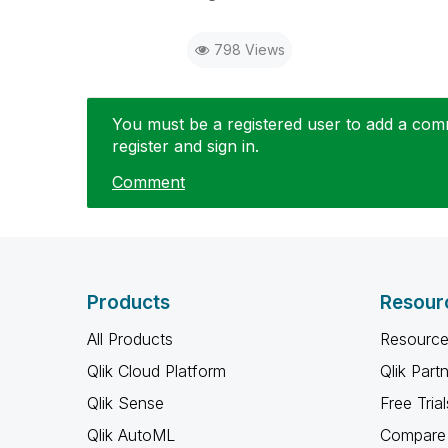
798 Views
You must be a registered user to add a comme
register and sign in.
Comment
Products
Resour
All Products
Resource
Qlik Cloud Platform
Qlik Part
Qlik Sense
Free Trial
Qlik AutoML
Compare 