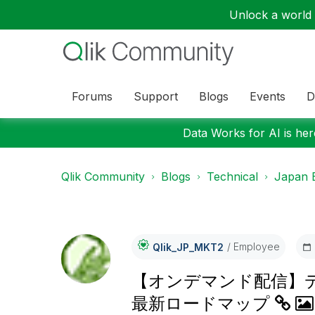
Unlock a world o
Forums
Support
Blogs
Events
D
Data Works for AI is here
Qlik Community
Blogs
Technical
Japan 
Employee
Qlik_JP_MKT2
【オンデマンド配信】デー
最新ロードマップ