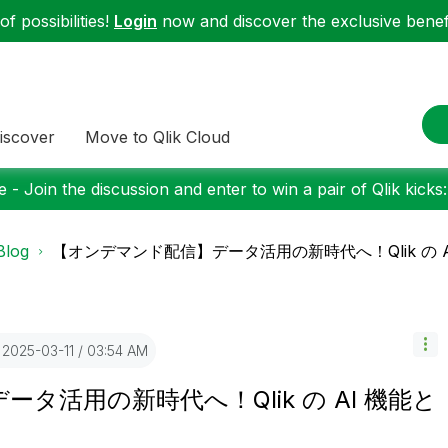
f possibilities!
Login
now and discover the exclusive benefi
iscover
Move to Qlik Cloud
 - Join the discussion and enter to win a pair of Qlik kicks
Blog
【オンデマンド配信】データ活用の新時代へ！Qlik の 
‎2025-03-11
03:54 AM
タ活用の新時代へ！Qlik の AI 機能と