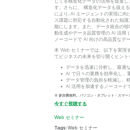
じて非構造化データの活用を促進し、「
す。さらに、 構造化データも扱えるよう
により､AI エージェントの実現に
ス課題に対応する自動化された知識
能にします。また、データ統合の領域で
動生成やデータ品質管理の AI 活
ノーコードで AI 向けの高品質なデー
本 Web セミナーでは、以下を実現する
てビジネスの未来を切り開くヒント
データを迅速に分析し、最適
AI で日々の業務を効率化し
データ管理の負担を軽減し、
AI 活用を加速するノーコー
※ 参加費無料。パソコン・タブレット・スマー
今すぐ視聴する
Web セミナー
Tags:
Web セミナー