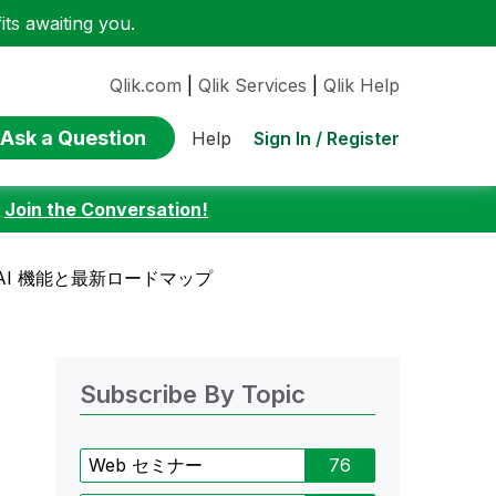
ts awaiting you.
Qlik.com
|
Qlik Services
|
Qlik Help
Ask a Question
Sign In / Register
Help
:
Join the Conversation!
AI 機能と最新ロードマップ
Subscribe By Topic
Web セミナー
76