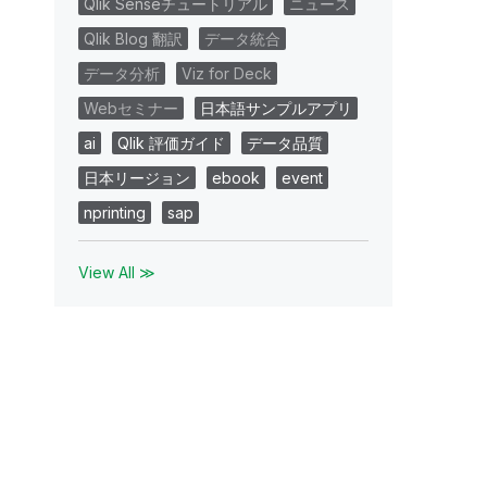
Qlik Senseチュートリアル
ニュース
Qlik Blog 翻訳
データ統合
データ分析
Viz for Deck
Webセミナー
日本語サンプルアプリ
ai
Qlik 評価ガイド
データ品質
日本リージョン
ebook
event
nprinting
sap
View All ≫