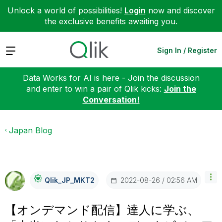
Unlock a world of possibilities!
Login
now and discover
the exclusive benefits awaiting you.
Expand
Sign In / Register
Data Works for AI is here - Join the discussion
and enter to win a pair of Qlik kicks:
Join the
Conversation!
Japan Blog
‎2022-08-26
02:56 AM
Qlik_JP_MKT2
【オンデマンド配信】達人に学ぶ、