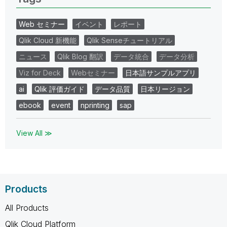
Web セミナー
イベント
レポート
Qlik Cloud 新機能
Qlik Senseチュートリアル
ニュース
Qlik Blog 翻訳
データ統合
データ分析
Viz for Deck
Webセミナー
日本語サンプルアプリ
ai
Qlik 評価ガイド
データ品質
日本リージョン
ebook
event
nprinting
sap
View All ≫
Products
All Products
Qlik Cloud Platform