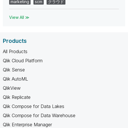
marketing
scm
クラウド
View All ≫
Products
All Products
Qlik Cloud Platform
Qlik Sense
Qlik AutoML
QlikView
Qlik Replicate
Qlik Compose for Data Lakes
Qlik Compose for Data Warehouse
Qlik Enterprise Manager