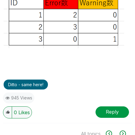
Ditto - same here!
945 Views
Reply
0
Likes
All topics