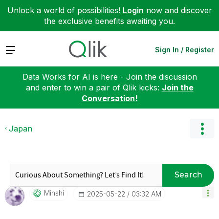
Unlock a world of possibilities!
Login
now and discover
the exclusive benefits awaiting you.
Expand
Sign In / Register
Data Works for AI is here - Join the discussion
and enter to win a pair of Qlik kicks:
Join the
Conversation!
Japan
Search
Minshi
‎2025-05-22
03:32 AM