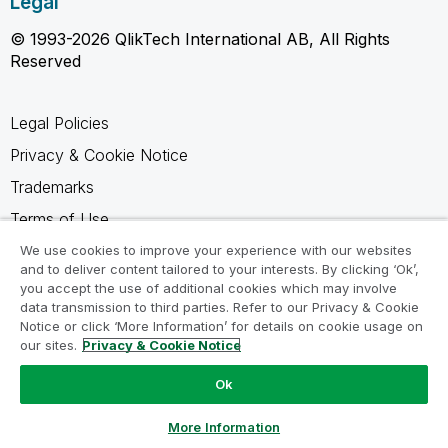
Legal
© 1993-2026 QlikTech International AB, All Rights
Reserved
Legal Policies
Privacy & Cookie Notice
Trademarks
Terms of Use
Legal Agreements
We use cookies to improve your experience with our websites
and to deliver content tailored to your interests. By clicking ‘Ok’,
Product Terms
you accept the use of additional cookies which may involve
data transmission to third parties. Refer to our Privacy & Cookie
Do not share my info
Notice or click ‘More Information’ for details on cookie usage on
our sites.
Privacy & Cookie Notice
Ok
Ask a Question
More Information