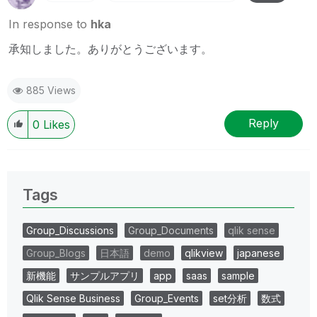
In response to
hka
承知しました。ありがとうございます。
885 Views
Reply
0
Likes
Tags
Group_Discussions
Group_Documents
qlik sense
Group_Blogs
日本語
demo
qlikview
japanese
新機能
サンプルアプリ
app
saas
sample
Qlik Sense Business
Group_Events
set分析
数式