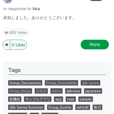
In response to
hka
承知しました。ありがとうございます。
895 Views
Reply
0
Likes
Tags
Group_Discussions
Group_Documents
qlik sense
Group_Blogs
日本語
demo
qlikview
japanese
新機能
サンプルアプリ
app
saas
sample
Qlik Sense Business
Group_Events
set分析
数式