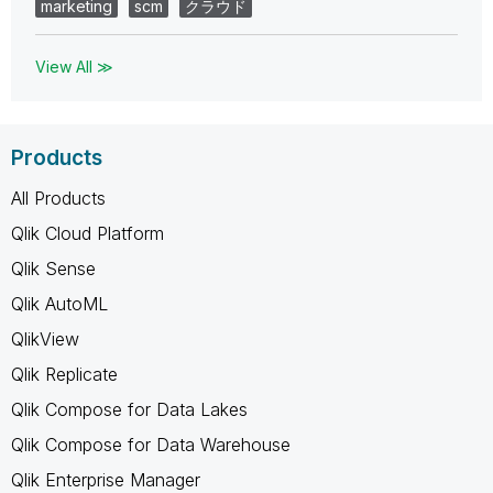
marketing
scm
クラウド
View All ≫
Products
All Products
Qlik Cloud Platform
Qlik Sense
Qlik AutoML
QlikView
Qlik Replicate
Qlik Compose for Data Lakes
Qlik Compose for Data Warehouse
Qlik Enterprise Manager