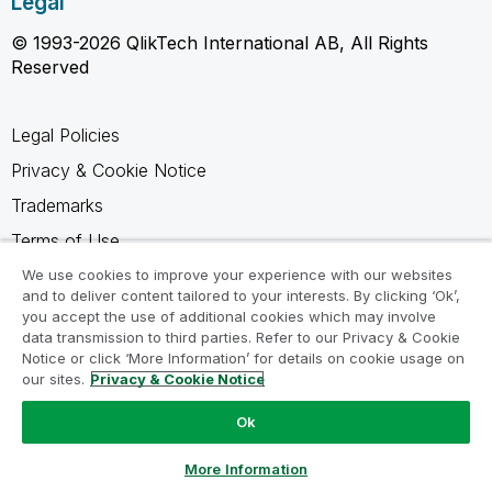
Legal
© 1993-2026 QlikTech International AB, All Rights
Reserved
Legal Policies
Privacy & Cookie Notice
Trademarks
Terms of Use
Legal Agreements
We use cookies to improve your experience with our websites
and to deliver content tailored to your interests. By clicking ‘Ok’,
Product Terms
you accept the use of additional cookies which may involve
data transmission to third parties. Refer to our Privacy & Cookie
Do not share my info
Notice or click ‘More Information’ for details on cookie usage on
our sites.
Privacy & Cookie Notice
Ok
Ask a Question
More Information