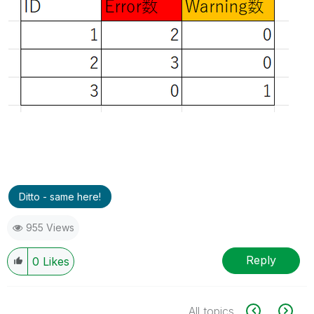
Ditto - same here!
955 Views
Reply
0
Likes
All topics