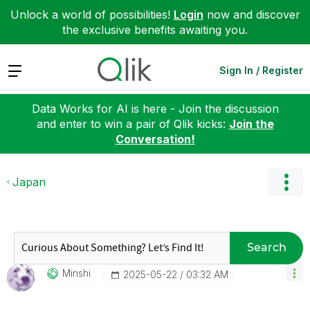
Unlock a world of possibilities!
Login
now and discover
the exclusive benefits awaiting you.
Expand
Sign In / Register
Data Works for AI is here - Join the discussion
and enter to win a pair of Qlik kicks:
Join the
Conversation!
Japan
Search
Minshi
‎2025-05-22
03:32 AM