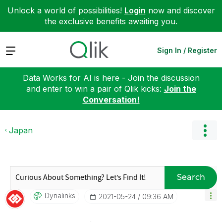
Unlock a world of possibilities!
Login
now and discover
the exclusive benefits awaiting you.
Expand
Sign In / Register
Data Works for AI is here - Join the discussion
and enter to win a pair of Qlik kicks:
Join the
Conversation!
Japan
Search
Dynalinks
‎2021-05-24
09:36 AM