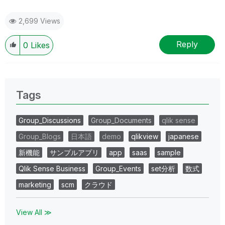
2,699 Views
Reply
0
Likes
Tags
Group_Discussions
Group_Documents
qlik sense
Group_Blogs
日本語
demo
qlikview
japanese
新機能
サンプルアプリ
app
saas
sample
Qlik Sense Business
Group_Events
set分析
数式
marketing
scm
クラウド
View All ≫