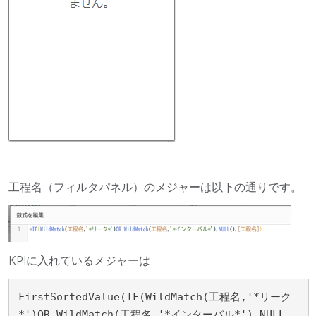
工程名（フィルタパネル）のメジャーは以下の通りです。
KPIに入れているメジャーは
FirstSortedValue(IF(WildMatch(工程名,'*リーク
*')OR WildMatch(工程名,'*インターバル*'),NULL