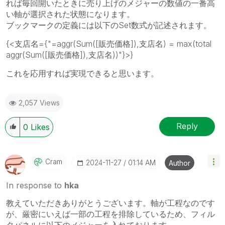
れば毎回開いたときに売り上げのメジャーの数値の一番高
い軸が選択された状態になります。
ブックマークの定義には以下のSet数式が記述されます。
{<支店名={"=aggr(Sum([販売価格]),支店名) = max(total
aggr(Sum([販売価格]),支店名))"}>}
これを応用すれば実現できると思います。
2,057 Views
Reply
0
Likes
Cram
‎2024-11-27
01:14 AM
Author
In response to
hka
教えていただきありがとうございます。軸が工程なのです
が、厳密にいえば一部の工程を排除しているため、フィル
タパネルに以下のメジャーを入れております。