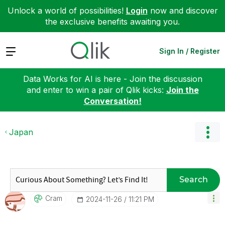
Unlock a world of possibilities!
Login
now and discover
the exclusive benefits awaiting you.
Expand
Sign In / Register
Data Works for AI is here - Join the discussion
and enter to win a pair of Qlik kicks:
Join the
Conversation!
Japan
Search
Cram
‎2024-11-26
11:21 PM