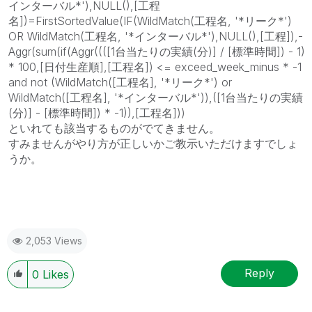
インターバル*'),NULL(),[工程
名])=FirstSortedValue(IF(WildMatch(工程名, '*リーク*')
OR WildMatch(工程名, '*インターバル*'),NULL(),[工程]),-
Aggr(sum(if(Aggr((([1台当たりの実績(分)] / [標準時間]) - 1)
* 100,[日付生産順],[工程名]) <= exceed_week_minus * -1
and not (WildMatch([工程名], '*リーク*') or
WildMatch([工程名], '*インターバル*')),([1台当たりの実績
(分)] - [標準時間]) * -1)),[工程名]))
といれても該当するものがでてきません。
すみませんがやり方が正しいかご教示いただけますでしょ
うか。
2,053 Views
Reply
0
Likes