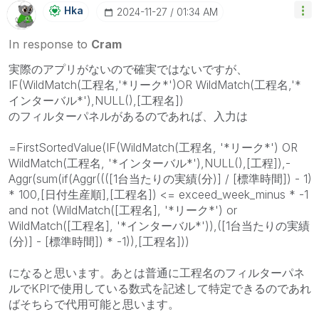
Hka
‎2024-11-27
01:34 AM
In response to
Cram
実際のアプリがないので確実ではないですが、
IF(WildMatch(工程名,'*リーク*')OR WildMatch(工程名,'*
インターバル*'),NULL(),[工程名])
のフィルターパネルがあるのであれば、入力は
=FirstSortedValue(IF(WildMatch(工程名, '*リーク*') OR
WildMatch(工程名, '*インターバル*'),NULL(),[工程]),-
Aggr(sum(if(Aggr((([1台当たりの実績(分)] / [標準時間]) - 1)
* 100,[日付生産順],[工程名]) <= exceed_week_minus * -1
and not (WildMatch([工程名], '*リーク*') or
WildMatch([工程名], '*インターバル*')),([1台当たりの実績
(分)] - [標準時間]) * -1)),[工程名]))
になると思います。あとは普通に工程名のフィルターパネ
ルでKPIで使用している数式を記述して特定できるのであれ
ばそちらで代用可能と思います。