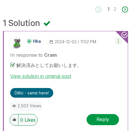
1
2
1 Solution
Hka
‎2024-12-02
11:52 PM
In response to
Cram
解決済みとしてお願いします。
View solution in original post
Ditto - same here!
2,503 Views
Reply
0
Likes