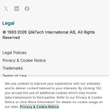
Legal
© 1993-2026 QlikTech International AB, All Rights
Reserved
Legal Policies
Privacy & Cookie Notice
Trademarks
Terms of Use
Legal Agreements
We use cookies to improve your experience with our websites
and to deliver content tailored to your interests. By clicking ‘Ok’,
Product Terms
you accept the use of additional cookies which may involve
data transmission to third parties. Refer to our Privacy & Cookie
Do not share my info
Notice or click ‘More Information’ for details on cookie usage on
our sites.
Privacy & Cookie Notice