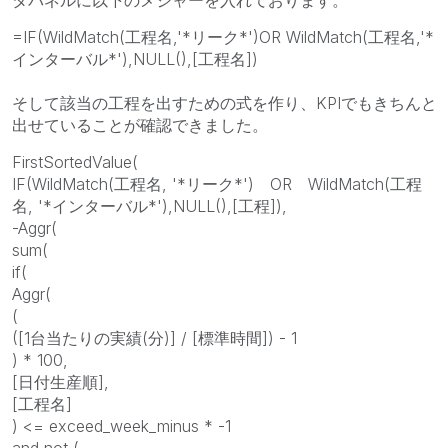
=IF(WildMatch(工程名,'*リーク*')OR WildMatch(工程名,'*
インターバル*'),NULL(),[工程名])
そして該当の工程を出すための式を作り、KPIでもきちんと
出せていることが確認できました。
FirstSortedValue(
IF(WildMatch(工程名, '*リーク*') OR WildMatch(工程
名, '*インターバル*'),NULL(),[工程]),
-Aggr(
sum(
if(
Aggr(
(
([1台当たりの実績(分)] / [標準時間]) - 1
) * 100,
[日付生産順],
[工程名]
) <= exceed_week_minus * -1
and not (