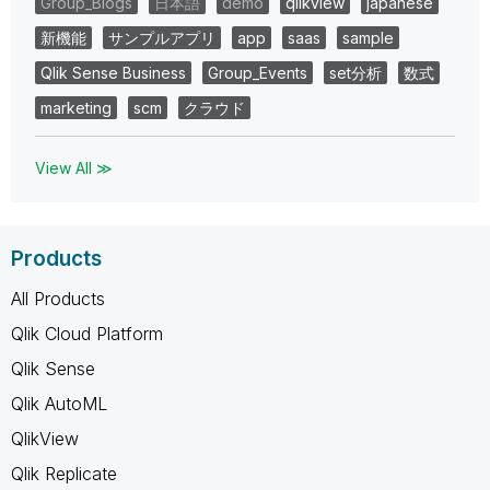
Group_Blogs
日本語
demo
qlikview
japanese
新機能
サンプルアプリ
app
saas
sample
Qlik Sense Business
Group_Events
set分析
数式
marketing
scm
クラウド
View All ≫
Products
All Products
Qlik Cloud Platform
Qlik Sense
Qlik AutoML
QlikView
Qlik Replicate