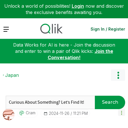
Unlock a world of possibilities!
Login
now and discover
the exclusive benefits awaiting you.
Expand
Sign In / Register
Data Works for AI is here - Join the discussion
and enter to win a pair of Qlik kicks:
Join the
Conversation!
Japan
Search
Cram
‎2024-11-26
11:21 PM