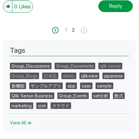
Reply
0
Likes
1
2
Tags
Group_Discussions
Group_Documents
qlik sense
Group_Blogs
日本語
demo
qlikview
japanese
新機能
サンプルアプリ
app
saas
sample
Qlik Sense Business
Group_Events
set分析
数式
marketing
scm
クラウド
View All ≫