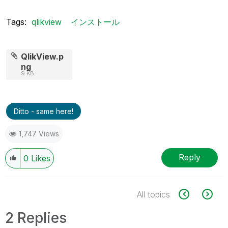
Tags:
qlikview
インストール
QlikView.p
ng
9 KB
Ditto - same here!
1,747 Views
Reply
0
Likes
All topics
2 Replies