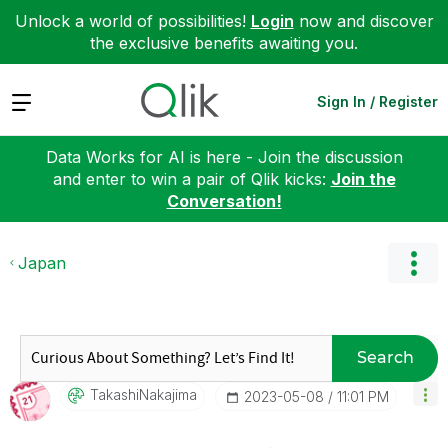
Unlock a world of possibilities!
Login
now and discover
the exclusive benefits awaiting you.
Expand
Sign In / Register
Data Works for AI is here - Join the discussion
and enter to win a pair of Qlik kicks:
Join the
Conversation!
Japan
Search
TakashiNakajima
‎2023-05-08
11:01 PM