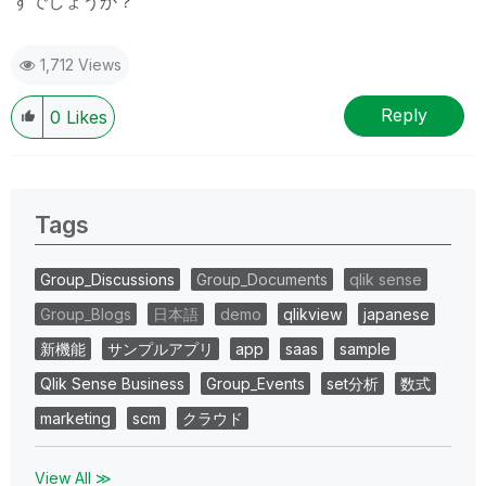
すでしょうか？
1,712 Views
Reply
0
Likes
Tags
Group_Discussions
Group_Documents
qlik sense
Group_Blogs
日本語
demo
qlikview
japanese
新機能
サンプルアプリ
app
saas
sample
Qlik Sense Business
Group_Events
set分析
数式
marketing
scm
クラウド
View All ≫