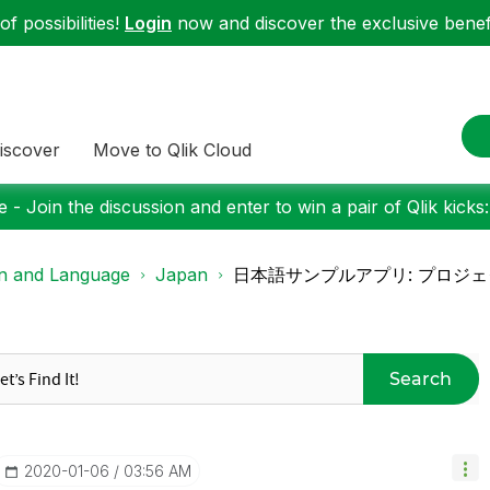
f possibilities!
Login
now and discover the exclusive benefi
iscover
Move to Qlik Cloud
 - Join the discussion and enter to win a pair of Qlik kicks
on and Language
Japan
日本語サンプルアプリ: プロジ
Search
‎2020-01-06
03:56 AM