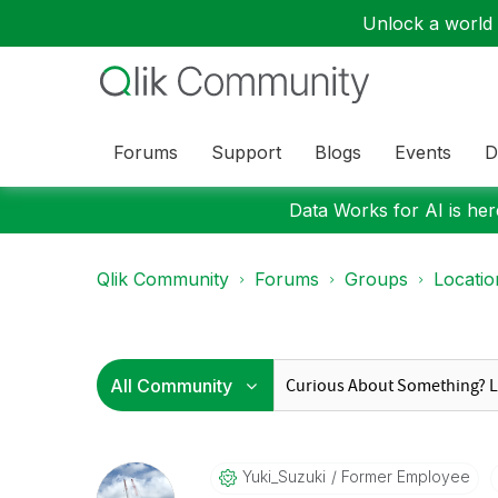
Unlock a world o
Forums
Support
Blogs
Events
D
Data Works for AI is here
Qlik Community
Forums
Groups
Locati
Yuki_Suzuki
Former Employee