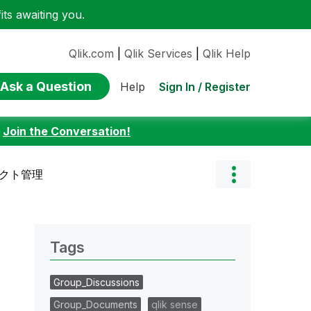
ts awaiting you.
Qlik.com
|
Qlik Services
|
Qlik Help
Ask a Question
Sign In / Register
Help
:
Join the Conversation!
ェクト管理
Tags
Group_Discussions
Group_Documents
qlik sense