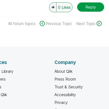
Reply
0
Likes
All forum topics
Previous Topic
Next Topic
ces
Company
 Library
About Qlik
ners
Press Room
s
Trust & Security
Qlik
Accessibility
Privacy