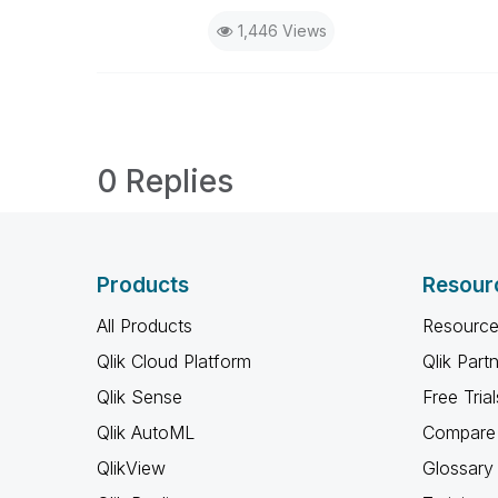
1,446 Views
0 Replies
Products
Resour
All Products
Resource
Qlik Cloud Platform
Qlik Part
Qlik Sense
Free Trial
Qlik AutoML
Compare 
QlikView
Glossary