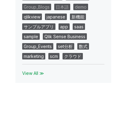
Group_Blogs
日本語
demo
qlikview
japanese
新機能
サンプルアプリ
app
saas
sample
Qlik Sense Business
Group_Events
set分析
数式
marketing
scm
クラウド
View All ≫