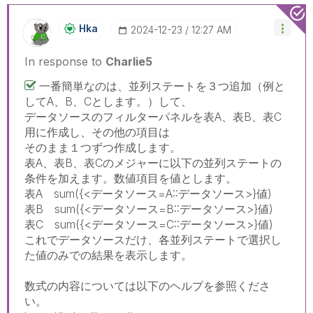
Hka
‎2024-12-23
12:27 AM
In response to
Charlie5
一番簡単なのは、並列ステートを３つ追加（例と
してA、B、Cとします。）して、
データソースのフィルターパネルを表A、表B、表C
用に作成し、その他の項目は
そのまま１つずつ作成します。
表A、表B、表Cのメジャーに以下の並列ステートの
条件を加えます。数値項目を値とします。
表A sum({<データソース=A::データソース>}値)
表B sum({<データソース=B::データソース>}値)
表C sum({<データソース=C::データソース>}値)
これでデータソースだけ、各並列ステートで選択し
た値のみでの結果を表示します。
数式の内容については以下のヘルプを参照くださ
い。