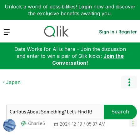
Unlock a world of possibilities!
Login
now and discover
the exclusive benefits awaiting you.
Expand
Sign In / Register
Data Works for AI is here - Join the discussion
and enter to win a pair of Qlik kicks:
Join the
Conversation!
Japan
Search
Charlie5
‎2024-12-19
05:37 AM