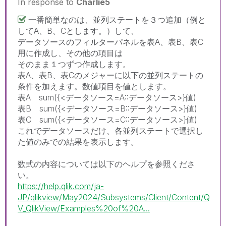
In response to
Charlie5
一番簡単なのは、並列ステートを３つ追加（例と
してA、B、Cとします。）して、
データソースのフィルターパネルを表A、表B、表C
用に作成し、その他の項目は
そのまま１つずつ作成します。
表A、表B、表Cのメジャーに以下の並列ステートの
条件を加えます。数値項目を値とします。
表A sum({<データソース=A::データソース>}値)
表B sum({<データソース=B::データソース>}値)
表C sum({<データソース=C::データソース>}値)
これでデータソースだけ、各並列ステートで選択し
た値のみでの結果を表示します。
数式の内容については以下のヘルプを参照くださ
い。
https://help.qlik.com/ja-
JP/qlikview/May2024/Subsystems/Client/Content/Q
V_QlikView/Examples%20of%20A...