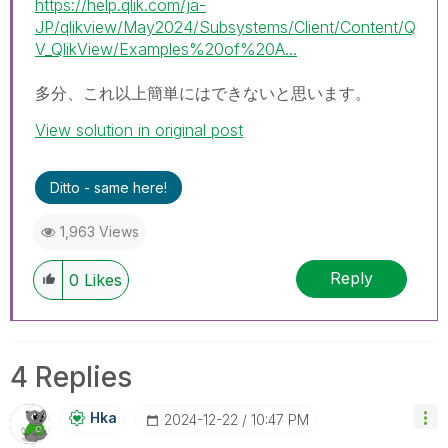
https://help.qlik.com/ja-
JP/qlikview/May2024/Subsystems/Client/Content/Q
V_QlikView/Examples%20of%20A...
多分、これ以上簡単にはできないと思います。
View solution in original post
Ditto - same here!
1,963 Views
Reply
0
Likes
4 Replies
Hka
‎2024-12-22
10:47 PM