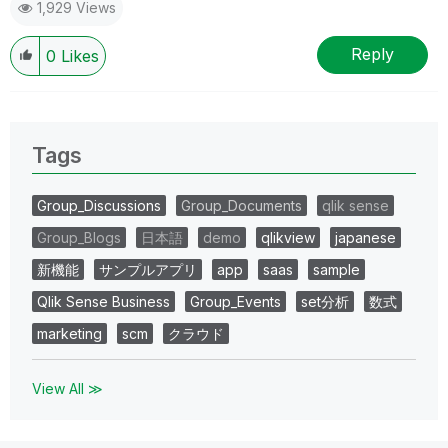
1,929 Views
Reply
0
Likes
Tags
Group_Discussions
Group_Documents
qlik sense
Group_Blogs
日本語
demo
qlikview
japanese
新機能
サンプルアプリ
app
saas
sample
Qlik Sense Business
Group_Events
set分析
数式
marketing
scm
クラウド
View All ≫