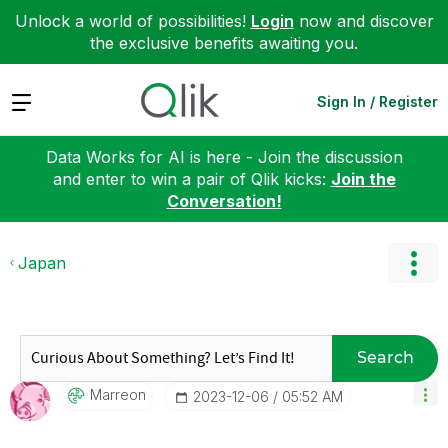
Unlock a world of possibilities!
Login
now and discover
the exclusive benefits awaiting you.
Expand
Sign In / Register
Data Works for AI is here - Join the discussion
and enter to win a pair of Qlik kicks:
Join the
Conversation!
Japan
Search
Marreon
‎2023-12-06
05:52 AM