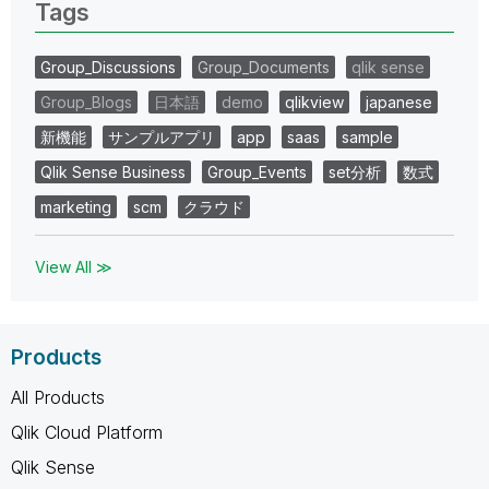
Tags
Group_Discussions
Group_Documents
qlik sense
Group_Blogs
日本語
demo
qlikview
japanese
新機能
サンプルアプリ
app
saas
sample
Qlik Sense Business
Group_Events
set分析
数式
marketing
scm
クラウド
View All ≫
Products
All Products
Qlik Cloud Platform
Qlik Sense