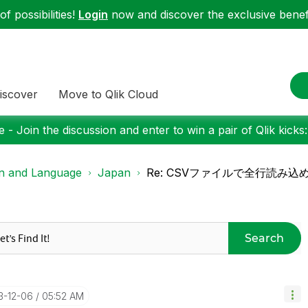
f possibilities!
Login
now and discover the exclusive benefi
iscover
Move to Qlik Cloud
 - Join the discussion and enter to win a pair of Qlik kicks
on and Language
Japan
Re: CSVファイルで全行読み
Search
3-12-06
05:52 AM