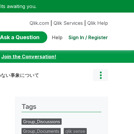
ts awaiting you.
Qlik.com
|
Qlik Services
|
Qlik Help
Ask a Question
Sign In / Register
Help
:
Join the Conversation!
込めない事象について
Tags
Group_Discussions
Group_Documents
qlik sense