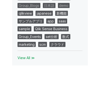
Group_Blogs
日本語
demo
qlikview
japanese
新機能
サンプルアプリ
app
saas
sample
Qlik Sense Business
Group_Events
set分析
数式
marketing
scm
クラウド
View All ≫