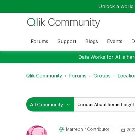
Unlock a world o
Forums
Support
Blogs
Events
D
Data Works for AI is here
Qlik Community
Forums
Groups
Locati
Marreon
Contributor II
‎202