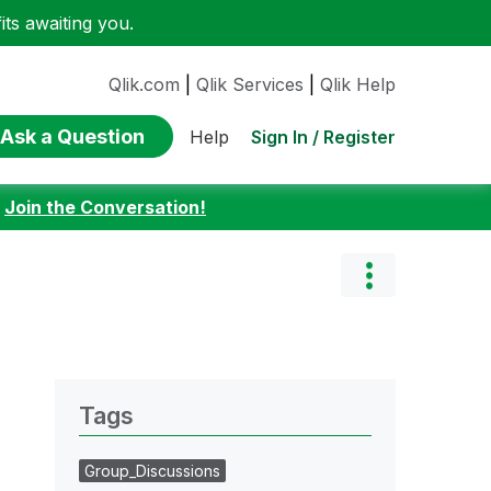
ts awaiting you.
Qlik.com
|
Qlik Services
|
Qlik Help
Ask a Question
Sign In / Register
Help
:
Join the Conversation!
Tags
Group_Discussions