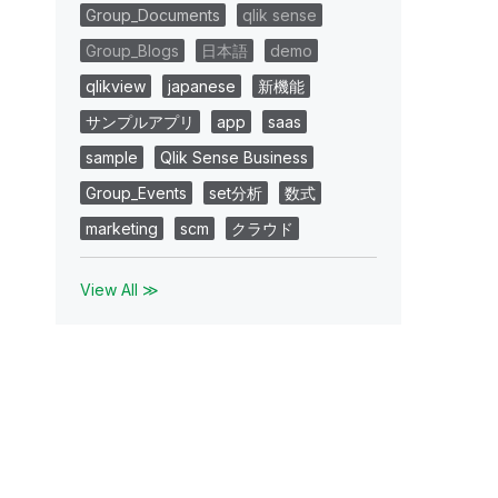
Group_Documents
qlik sense
Group_Blogs
日本語
demo
qlikview
japanese
新機能
サンプルアプリ
app
saas
sample
Qlik Sense Business
Group_Events
set分析
数式
marketing
scm
クラウド
View All ≫