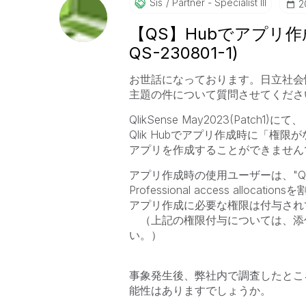
Sis
Partner - Specialist III
‎
【QS】Hubでアプリ作
QS-230801-1)
お世話になっております。日立社会
主題の件について質問させてください。(Fo
QlikSense May2023(Patch1)にて、
Qlik Hubでアプリ作成時に「権
アプリを作成することができません
アプリ作成時の使用ユーザーは、"QlikMa
Professional access alloca
アプリ作成に必要な権限は付与され
（上記の権限付与については、添
い。）
事象発生後、弊社内で調査したとこ
能性はありますでしょうか。