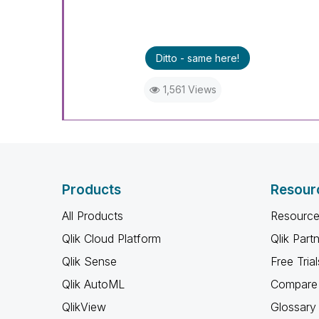
Ditto - same here!
1,561 Views
Products
Resour
All Products
Resource
Qlik Cloud Platform
Qlik Part
Qlik Sense
Free Trial
Qlik AutoML
Compare 
QlikView
Glossary