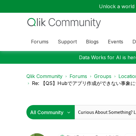
Unlock a world o
Forums
Support
Blogs
Events
D
Data Works for AI is here
Qlik Community
Forums
Groups
Locati
Re: 【QS】Hubでアプリ作成ができない事象について