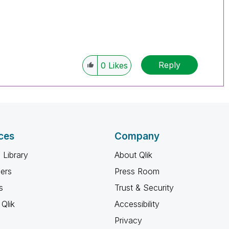
Reply
0
Likes
ces
Company
 Library
About Qlik
ners
Press Room
s
Trust & Security
Qlik
Accessibility
Privacy