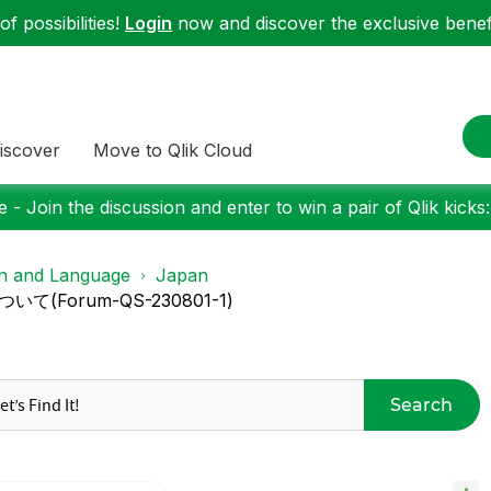
f possibilities!
Login
now and discover the exclusive benefi
iscover
Move to Qlik Cloud
 - Join the discussion and enter to win a pair of Qlik kicks
on and Language
Japan
(Forum-QS-230801-1)
Search