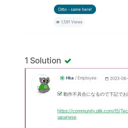
Ditto - same here!
1,591 Views
1 Solution
Hka
Employee
‎2023-08
動作不具合になるので下記でお
https://community.qlik.com/t5/T
japanese