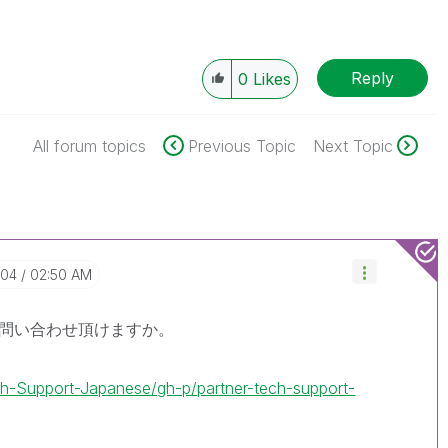
Reply
0
Likes
All forum topics
Previous Topic
Next Topic
-04
02:50 AM
問い合わせ頂けますか。
ech-Support-Japanese/gh-p/partner-tech-support-