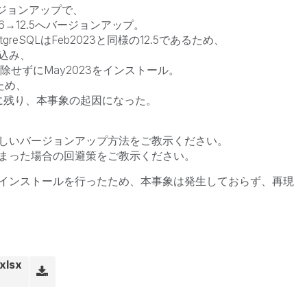
ージョンアップで、
.6→12.5へバージョンアップ。
reSQLはFeb2023と同様の12.5であるため、
込み、
は削除せずにMay2023をインストール。
ため、
に残り、本事象の起因になった。
しいバージョンアップ方法をご教示ください。
まった場合の回避策をご教示ください。
インストールを行ったため、本事象は発生しておらず、
再現
lsx