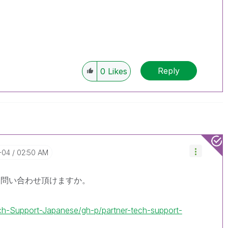
Reply
0
Likes
-04
02:50 AM
お問い合わせ頂けますか。
ech-Support-Japanese/gh-p/partner-tech-support-