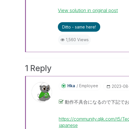
View solution in original post
Ditto - same here!
1,560 Views
1 Reply
Hka
Employee
‎2023-08
動作不具合になるので下記で
https://community.qlik.com/t5/T
japanese