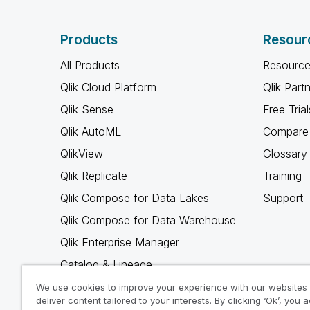
Products
Resour
All Products
Resource
Qlik Cloud Platform
Qlik Part
Qlik Sense
Free Trial
Qlik AutoML
Compare 
QlikView
Glossary
Qlik Replicate
Training
Qlik Compose for Data Lakes
Support
Qlik Compose for Data Warehouse
Qlik Enterprise Manager
Catalog & Lineage
Qlik Gold Client
We use cookies to improve your experience with our websites
deliver content tailored to your interests. By clicking ‘Ok’, you 
Why Qlik