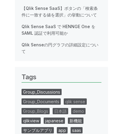
【Qlik Sense SaaS】ボタンの「検索条
件に一致する値を選択」の挙動について
Qlik Sense SaaS で HENNGE One を
SAML 認証で利用可能か
Qlik Senseの円グラフの詳細設定につい
て
Tags
Group_Discussions
Group_Documents
qlik sense
Group_Blogs
日本語
demo
qlikview
japanese
新機能
サンプルアプリ
app
saas