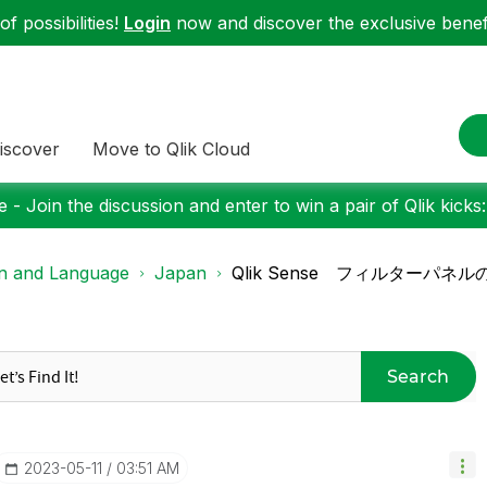
f possibilities!
Login
now and discover the exclusive benefi
iscover
Move to Qlik Cloud
 - Join the discussion and enter to win a pair of Qlik kicks
on and Language
Japan
Qlik Sense フィルターパ
Search
‎2023-05-11
03:51 AM