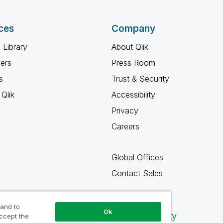
ces
Company
 Library
About Qlik
ners
Press Room
s
Trust & Security
Qlik
Accessibility
Privacy
Careers
Global Offices
Contact Sales
 and to
Ok
Qlik Community
accept the