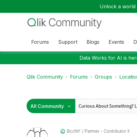
Unlock a world o
Forums
Support
Blogs
Events
D
Data Works for AI is here
Qlik Community
Forums
Groups
Locati
BccNY
Partner - Contributor II