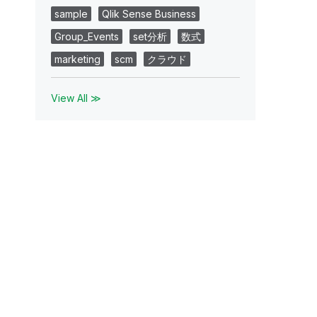
sample
Qlik Sense Business
Group_Events
set分析
数式
marketing
scm
クラウド
View All ≫