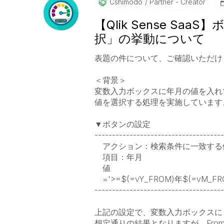
Cshimodo
Partner - Creator
【Qlik Sense S
択」の挙動について
表題の件について、ご確認いただけ
＜背景＞
変数入力ボックスに年月の値を入れ
値を選択する処理を実施しています
▼ボタンの設定
-------------------------------------
アクション：検索条件に一致する
項目：年月
値
='>=$(=vY_FROM)年$(=vM_FRO
-------------------------------------
上記の設定で、変数入力ボックスに To
想定通りの結果となりますが、From