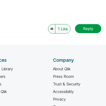
Reply
1
Like
ces
Company
 Library
About Qlik
ners
Press Room
s
Trust & Security
Qlik
Accessibility
Privacy