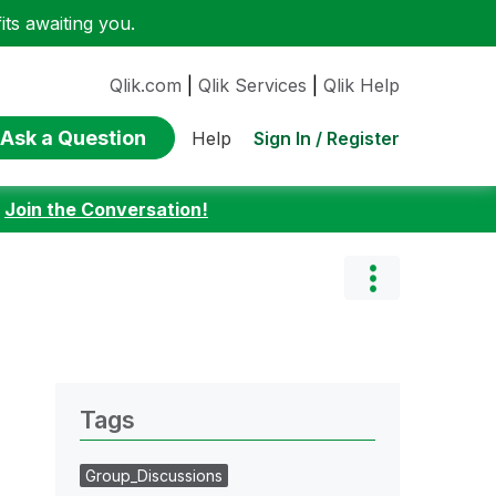
ts awaiting you.
Qlik.com
|
Qlik Services
|
Qlik Help
Ask a Question
Sign In / Register
Help
:
Join the Conversation!
Tags
Group_Discussions