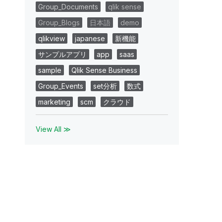
Group_Documents
qlik sense
Group_Blogs
日本語
demo
qlikview
japanese
新機能
サンプルアプリ
app
saas
sample
Qlik Sense Business
Group_Events
set分析
数式
marketing
scm
クラウド
View All ≫