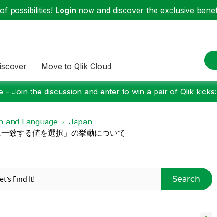
f possibilities!
Login
now and discover the exclusive benefi
iscover
Move to Qlik Cloud
 - Join the discussion and enter to win a pair of Qlik kicks
on and Language
Japan
検索条件に一致する値を選択」の挙動について
Search