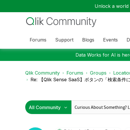
Unlock a world o
Forums
Support
Blogs
Events
D
Data Works for AI is here
Qlik Community
Forums
Groups
Locati
Re: 【Qlik Sense SaaS】ボタンの「