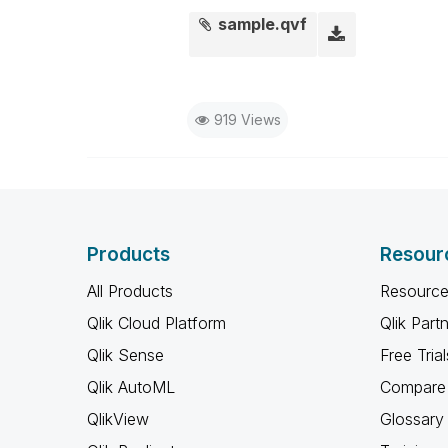
sample.qvf
919 Views
Products
Resour
All Products
Resource
Qlik Cloud Platform
Qlik Part
Qlik Sense
Free Trial
Qlik AutoML
Compare 
QlikView
Glossary